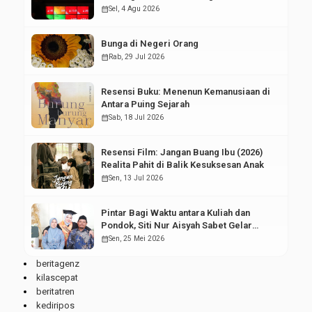
Pasar Modal
calendar_month
Sel, 4 Agu 2026
Bunga di Negeri Orang
calendar_month
Rab, 29 Jul 2026
Resensi Buku: Menenun Kemanusiaan di
Antara Puing Sejarah
calendar_month
Sab, 18 Jul 2026
Resensi Film: Jangan Buang Ibu (2026)
Realita Pahit di Balik Kesuksesan Anak
calendar_month
Sen, 13 Jul 2026
Pintar Bagi Waktu antara Kuliah dan
Pondok, Siti Nur Aisyah Sabet Gelar
Wisudawan Terbaik
calendar_month
Sen, 25 Mei 2026
beritagenz
kilascepat
beritatren
kediripos