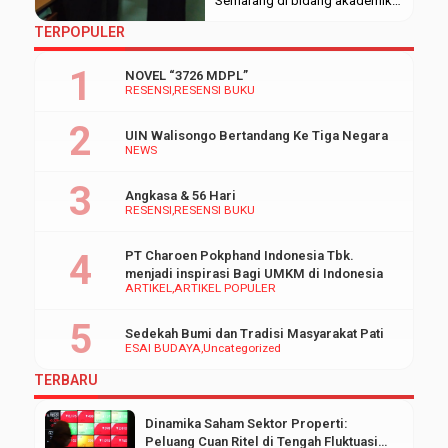
Semarang di bidang akademik
dan non-akademik, Himpunan
TERPOPULER
Mahasiswa Jurusan (HMJ)
Akuntansi Syariah
NOVEL “3726 MDPL”
menyelenggarakan Kompetisi
RESENSI
RESENSI BUKU
Mahasiswa Jurusan Akuntansi
Syariah di Kampus 3 UIN
UIN Walisongo Bertandang Ke Tiga Negara
Walisongo Semarang.
NEWS
(11/2019). Kompetisi yang
diselenggarakan oleh HMJ
Angkasa & 56 Hari
Akuntansi Syariah UIN
RESENSI
RESENSI BUKU
Walisongo Semarang ini
terdapat dua cabang lomba
PT Charoen Pokphand Indonesia Tbk.
yaitu lomba futsal dan lomba
menjadi inspirasi Bagi UMKM di Indonesia
essay dengan tema […]
ARTIKEL
ARTIKEL POPULER
Sedekah Bumi dan Tradisi Masyarakat Pati
ESAI BUDAYA
Uncategorized
TERBARU
Dinamika Saham Sektor Properti:
Peluang Cuan Ritel di Tengah Fluktuasi