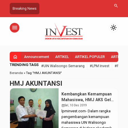
search
Breaking News
menu
light_mode
home
Announcement
ARTIKEL
ARTIKEL POPULER
ARTIKEL 
TRENDING TAGS
#UIN Walisongo Semarang
#LPM Invest
#FEBI U
Beranda
»
Tag "HMJ AKUNTANSI"
HMJ AKUNTANSI
Kembangkan Kemampuan
Mahasiswa, HMJ AKS Gelar
Dua Lomba Sekaligus
calendar_month
Sel, 10 Des 2019
lpminvest.com- Dalam rangka
pengembangan kemampuan
mahasiswa UIN Walisongo