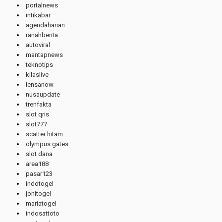
portalnews
intikabar
agendaharian
ranahberita
autoviral
mantapnews
teknotips
kilaslive
lensanow
nusaupdate
trenfakta
slot qris
slot777
scatter hitam
olympus gates
slot dana
area188
pasar123
indotogel
jonitogel
mariatogel
indosattoto