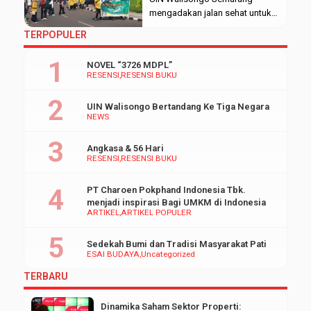
dimulainya event. Rofiki selaku
mengadakan jalan sehat untuk
ketua panitia FEBI
merayakan hari ulang tahun FEBI
TERPOPULER
Championship menjelaskan
ke-9 dengan slogan “Getting
tujuan dari dilaksanakannya
Better and Contribute More”.
NOVEL “3726 MDPL”
event ini […]
Kegiatan ini dilaksanakan pada
RESENSI
RESENSI BUKU
jumat (9/12/22) di lapangan
FEBI dengan dihadiri oleh
UIN Walisongo Bertandang Ke Tiga Negara
sejumlah Dekan, civitas
NEWS
akademik, dan mahasiswa FEBI.
Pembukaan dilakukan di depan
Angkasa & 56 Hari
gedung M dengan sambutan
RESENSI
RESENSI BUKU
langsung […]
PT Charoen Pokphand Indonesia Tbk.
menjadi inspirasi Bagi UMKM di Indonesia
ARTIKEL
ARTIKEL POPULER
Sedekah Bumi dan Tradisi Masyarakat Pati
ESAI BUDAYA
Uncategorized
TERBARU
Dinamika Saham Sektor Properti: