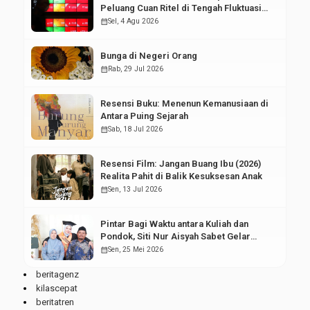
Peluang Cuan Ritel di Tengah Fluktuasi
Pasar Modal
calendar_month
Sel, 4 Agu 2026
Bunga di Negeri Orang
calendar_month
Rab, 29 Jul 2026
Resensi Buku: Menenun Kemanusiaan di
Antara Puing Sejarah
calendar_month
Sab, 18 Jul 2026
Resensi Film: Jangan Buang Ibu (2026)
Realita Pahit di Balik Kesuksesan Anak
calendar_month
Sen, 13 Jul 2026
Pintar Bagi Waktu antara Kuliah dan
Pondok, Siti Nur Aisyah Sabet Gelar
Wisudawan Terbaik
calendar_month
Sen, 25 Mei 2026
beritagenz
kilascepat
beritatren