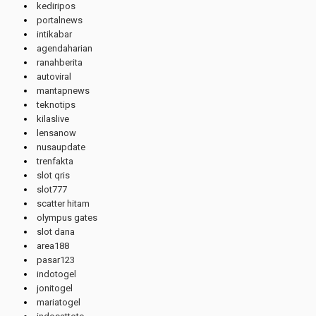
kediripos
portalnews
intikabar
agendaharian
ranahberita
autoviral
mantapnews
teknotips
kilaslive
lensanow
nusaupdate
trenfakta
slot qris
slot777
scatter hitam
olympus gates
slot dana
area188
pasar123
indotogel
jonitogel
mariatogel