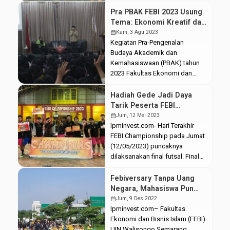
kurang bagimu Kehadiran serta
kesadaran, mana yang tak
Pra PBAK FEBI 2023 Usung
kuberi Segala gundah gulana
Tema: Ekonomi Kreatif dan
tanpa sebabmu Terasa segar
Pilar Perekonomian Masa
calendar_month
Kam, 3 Agu 2023
mengalir deras Tusukan duri-
Depan Indonesia
Kegiatan Pra-Pengenalan
duri kecilmu terasa begitu tajam
Budaya Akademik dan
Menghujam bibit rasa yang telah
Kemahasiswaan (PBAK) tahun
tumbuh Waktu berbelas kasih
2023 Fakultas Ekonomi dan
padaku Tuk menumbuh
Bisnis Islam (FEBI) yang diisi
kembangkan pedih ini […]
Seminar Lokakarya.
Hadiah Gede Jadi Daya
Mengangkat tema “Ekonomi
Tarik Peserta FEBI
kreatif sebagai pilar
Championship
calendar_month
Jum, 12 Mei 2023
perekonomian masa depan
lpminvest.com- Hari Terakhir
Indonesia”. Seminar ini dihadiri
FEBI Championship pada Jumat
sebanyak 713 Mahasiswa Baru
(12/05/2023) puncaknya
(MABA) FEBI (03/08/23). Reza
dilaksanakan final futsal. Final
selaku ketua panitia PBAK FEBI
kali ini mempertandingkan tim
menjelaskan maksud dan tujuan
dari SMA Negeri 11 Semarang
Febiversary Tanpa Uang
tema yang diambil yaitu sebagai
versus SMK Muhammadiyah 3
Negara, Mahasiswa Pun
pembuka […]
Weleri. Selain itu, terdapat final
Gembira
calendar_month
Jum, 9 Des 2022
battle supporter yang
lpminvest.com– Fakultas
dimeriahkan oleh empat
Ekonomi dan Bisnis Islam (FEBI)
sekolah tepilih sejak awal
UIN Walisongo Semarang