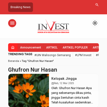
search
Breaking News
menu
light_mode
home
Announcement
ARTIKEL
ARTIKEL POPULER
ARTIKEL 
TRENDING TAGS
#UIN Walisongo Semarang
#LPM Invest
#FEBI U
Beranda
»
Tag "Ghufron Nur Hasan"
Ghufron Nur Hasan
Kelopak Jingga
calendar_month
Rab, 12 Mar 2025
Oleh: Ghufron Nur Hasan Apa
yang sebenarnya dikau pinta,
jingga Sentuhan cinta kasih
Telah kusalurkan sedemikian