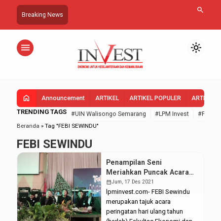
search
Breaking News
menu
light_mode
home
Announcement
ARTIKEL
ARTIKEL POPULER
ARTIKEL 
TRENDING TAGS
#UIN Walisongo Semarang
#LPM Invest
#FEBI U
Beranda
»
Tag "FEBI SEWINDU"
FEBI SEWINDU
Penampilan Seni
Meriahkan Puncak Acara
FEBI SEWINDU
calendar_month
Jum, 17 Des 2021
lpminvest.com- FEBI Sewindu
merupakan tajuk acara
peringatan hari ulang tahun