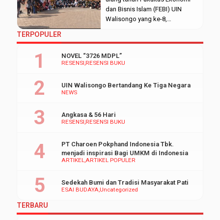
doorprize, pemilihan Duta FEBI,
dan Bisnis Islam (FEBI) UIN
hingga pertunjukan menarik dari
Walisongo yang ke-8,
beberapa grup musik.
diselenggarakan acara “FEBI
TERPOPULER
Panggung utama acara ini
SEWINDU” dengan Dewan
berada di Gedung […]
Eksekutif Mahasiswa fakultas
NOVEL “3726 MDPL”
(DEMA FEBI) yang menjadi
RESENSI
RESENSI BUKU
panitia eksekutornya. Acara
diawali dengan kegiatan jalan
UIN Walisongo Bertandang Ke Tiga Negara
sehat di wilayah Kampus 3 UIN
NEWS
Walisongo pada Jumat,
(17/12/2021). Kegiatan jalan
Angkasa & 56 Hari
sehat diikuti oleh seluruh civitas
RESENSI
RESENSI BUKU
akademika FEBI di […]
PT Charoen Pokphand Indonesia Tbk.
menjadi inspirasi Bagi UMKM di Indonesia
ARTIKEL
ARTIKEL POPULER
Sedekah Bumi dan Tradisi Masyarakat Pati
ESAI BUDAYA
Uncategorized
TERBARU