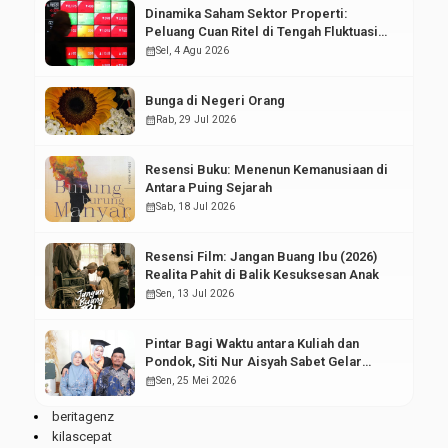
Dinamika Saham Sektor Properti:
Peluang Cuan Ritel di Tengah Fluktuasi
Pasar Modal
calendar_month
Sel, 4 Agu 2026
Bunga di Negeri Orang
calendar_month
Rab, 29 Jul 2026
Resensi Buku: Menenun Kemanusiaan di
Antara Puing Sejarah
calendar_month
Sab, 18 Jul 2026
Resensi Film: Jangan Buang Ibu (2026)
Realita Pahit di Balik Kesuksesan Anak
calendar_month
Sen, 13 Jul 2026
Pintar Bagi Waktu antara Kuliah dan
Pondok, Siti Nur Aisyah Sabet Gelar
Wisudawan Terbaik
calendar_month
Sen, 25 Mei 2026
beritagenz
kilascepat