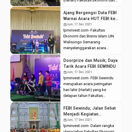
(harlah) Fakultas Ekonomi dan
Bisnis Islam (FEBI) UIN
Walisongo ke-8 tahun.
Ajang Bergengsi Duta FEBI
Serangkaian acara
Warnai Acara HUT FEBI ke-
diselenggarakan demi
8
calendar_month
Jum, 17 Des 2021
memeriahkan harlah FEBI dan
lpminvest.com- Fakultas
puncaknya diselenggarakan
Ekonomi dan Bisnis Islam UIN
inaugurasi, Jumat, (17/12/2021).
Walisongo Semarang
Berlokasi di Auditorium 2
menyelenggarakan acara
Kampus 3, acara inaugurasi
peringatan hari lahir yang ke-8
yang dibintangi oleh beberapa
dengan tajuk “FEBI Sewindu”
Doorprize dan Musik; Daya
penampilan kesenian.
pada Jumat, (17/12/2021).
Tarik Acara FEBI SEWINDU
Pelaksanaan FEBI Sewindu ini
Salah satu kegiatan di dalamnya
calendar_month
Jum, 17 Des 2021
dilaksanakan dengan sangat […]
adalah pemilihan Duta FEBI yang
lpminvest.com- FEBI Sewindu
bertujuan untuk memilih
merupakan acara peringatan
perwakilan Putra-Putri terbaik
hari lahir (Harlah) yang ke
FEBI agar bisa mengenalkan
delapan tahun Fakultas
FEBI di lingkungan masyarakat.
Ekonomi dan Bisnis Islam (FEBI)
Ajang ini mengusung tema
UIN Walisongo, Jumat
FEBI Sewindu; Jalan Sehat
“Menjadikan FEBI sebagai
(17/12/2021). Acara yang
Menjadi Kegiatan
Garda […]
diselenggarakan dari pagi
Pembukanya
calendar_month
Jum, 17 Des 2021
hingga sore itu bervariasi, mulai
lpminvest.com- Dalam rangka
dari jalan sehat, pembagian
ulang tahun Fakultas Ekonomi