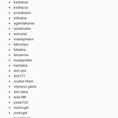
beritatren
kediripos
portalnews
intikabar
agendaharian
ranahberita
autoviral
mantapnews
teknotips
kilaslive
lensanow
nusaupdate
trenfakta
slot qris
slot777
scatter hitam
olympus gates
slot dana
area188
pasar123
indotogel
jonitogel