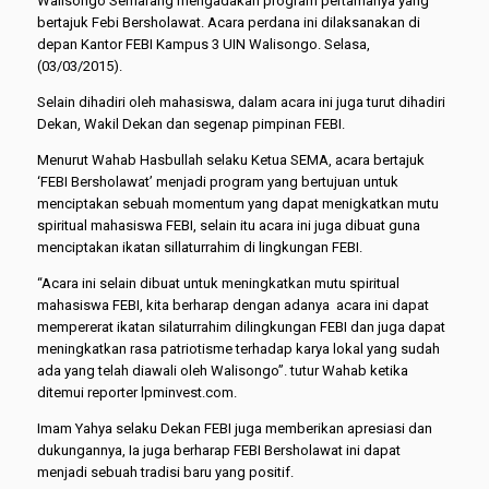
Walisongo Semarang mengadakan program pertamanya yang
bertajuk Febi Bersholawat. Acara perdana ini dilaksanakan di
depan Kantor FEBI Kampus 3 UIN Walisongo. Selasa,
(03/03/2015).
Selain dihadiri oleh mahasiswa, dalam acara ini juga turut dihadiri
Dekan, Wakil Dekan dan segenap pimpinan FEBI.
Menurut Wahab Hasbullah selaku Ketua SEMA, acara bertajuk
‘FEBI Bersholawat’ menjadi program yang bertujuan untuk
menciptakan sebuah momentum yang dapat menigkatkan mutu
spiritual mahasiswa FEBI, selain itu acara ini juga dibuat guna
menciptakan ikatan sillaturrahim di lingkungan FEBI.
“Acara ini selain dibuat untuk meningkatkan mutu spiritual
mahasiswa FEBI, kita berharap dengan adanya acara ini dapat
mempererat ikatan silaturrahim dilingkungan FEBI dan juga dapat
meningkatkan rasa patriotisme terhadap karya lokal yang sudah
ada yang telah diawali oleh Walisongo”. tutur Wahab ketika
ditemui reporter lpminvest.com.
Imam Yahya selaku Dekan FEBI juga memberikan apresiasi dan
dukungannya, Ia juga berharap FEBI Bersholawat ini dapat
menjadi sebuah tradisi baru yang positif.