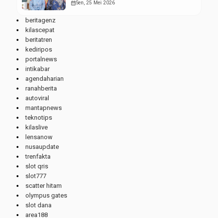
Wisudawan Terbaik
calendar_month
Sen, 25 Mei 2026
beritagenz
kilascepat
beritatren
kediripos
portalnews
intikabar
agendaharian
ranahberita
autoviral
mantapnews
teknotips
kilaslive
lensanow
nusaupdate
trenfakta
slot qris
slot777
scatter hitam
olympus gates
slot dana
area188