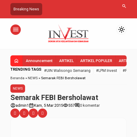
search
Breaking News
menu
light_mode
home
Announcement
ARTIKEL
ARTIKEL POPULER
ARTIKEL 
TRENDING TAGS
#UIN Walisongo Semarang
#LPM Invest
#FEBI U
Beranda
»
NEWS
»
Semarak FEBI Bersholawat
NEWS
Semarak FEBI Bersholawat
account_circle
calendar_month
visibility
comment
admin1
Kam, 5 Mar 2015
557
0 komentar