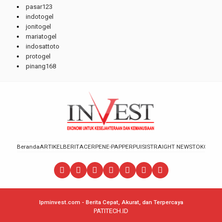
pasar123
indotogel
jonitogel
mariatogel
indosattoto
protogel
pinang168
Beranda
ARTIKEL
BERITA
CERPEN
E-PAPPER
PUISI
STRAIGHT NEWS
TOKOH
lpminvest.com - Berita Cepat, Akurat, dan Terpercaya
PATITECH.ID