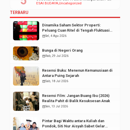
ESAI BUDAYA
Uncategorized
TERBARU
Dinamika Saham Sektor Properti:
Peluang Cuan Ritel di Tengah Fluktuasi
Pasar Modal
calendar_month
Sel, 4 Agu 2026
Bunga di Negeri Orang
calendar_month
Rab, 29 Jul 2026
Resensi Buku: Menenun Kemanusiaan di
Antara Puing Sejarah
calendar_month
Sab, 18 Jul 2026
Resensi Film: Jangan Buang Ibu (2026)
Realita Pahit di Balik Kesuksesan Anak
calendar_month
Sen, 13 Jul 2026
Pintar Bagi Waktu antara Kuliah dan
Pondok, Siti Nur Aisyah Sabet Gelar