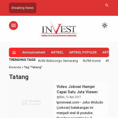
search
Breaking News
menu
light_mode
home
Announcement
ARTIKEL
ARTIKEL POPULER
ARTIKEL 
TRENDING TAGS
#UIN Walisongo Semarang
#LPM Invest
#FEBI U
Beranda
»
Tag "Tatang"
Tatang
Video Jokowi Hampir
Capai Satu Juta Viewer
calendar_month
Rab, 12 Apr 2017
lpminvest.com– Joko Widodo
(Jokowi) belakangan ini
menjadi viral di youtube.