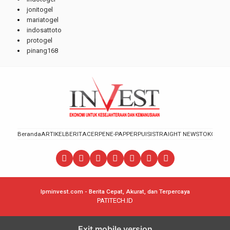
jonitogel
mariatogel
indosattoto
protogel
pinang168
Beranda
ARTIKEL
BERITA
CERPEN
E-PAPPER
PUISI
STRAIGHT NEWS
TOKOH
lpminvest.com - Berita Cepat, Akurat, dan Terpercaya
PATITECH.ID
Exit mobile version