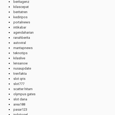
beritagenz
kilascepat
beritatren
kediripos
portalnews
intikabar
agendaharian
ranahberita
autoviral
mantapnews
teknotips
kilaslive
lensanow
nusaupdate
trenfakta
slot qris
slot777
scatter hitam
olympus gates
slot dana
area188
pasar123
indotogel