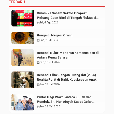
TERBARU
Dinamika Saham Sektor Properti:
Peluang Cuan Ritel di Tengah Fluktuasi
Pasar Modal
calendar_month
Sel, 4 Agu 2026
Bunga di Negeri Orang
calendar_month
Rab, 29 Jul 2026
Resensi Buku: Menenun Kemanusiaan di
Antara Puing Sejarah
calendar_month
Sab, 18 Jul 2026
Resensi Film: Jangan Buang Ibu (2026)
Realita Pahit di Balik Kesuksesan Anak
calendar_month
Sen, 13 Jul 2026
Pintar Bagi Waktu antara Kuliah dan
Pondok, Siti Nur Aisyah Sabet Gelar
Wisudawan Terbaik
calendar_month
Sen, 25 Mei 2026