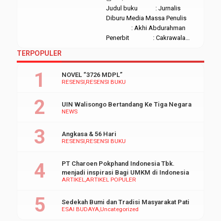
bertransformasi dari IAIN
Judul buku : Jurnalis
menjadi UIN ini, namun belum
Diburu Media Massa Penulis
berfungsi secara normal. Mini
: Akhi Abdurahman
bank ini diperuntukan untuk
Penerbit : Cakrawala
mahasiswa Ekonomi dan Bisnis
Cetakan : Pertama, 2009
TERPOPULER
Islam serta mahasiswa […]
Tebal : 67 halaman
Resensor : Tatang
NOVEL “3726 MDPL”
Turhamun Ratusan media di
RESENSI
RESENSI BUKU
indonesia telah lahir saat ini,
yang berhubungan dengan
UIN Walisongo Bertandang Ke Tiga Negara
demokrasi pasti ada kaitanya
NEWS
dengan pers. Ketika banyak
media yang […]
Angkasa & 56 Hari
RESENSI
RESENSI BUKU
PT Charoen Pokphand Indonesia Tbk.
menjadi inspirasi Bagi UMKM di Indonesia
ARTIKEL
ARTIKEL POPULER
Sedekah Bumi dan Tradisi Masyarakat Pati
ESAI BUDAYA
Uncategorized