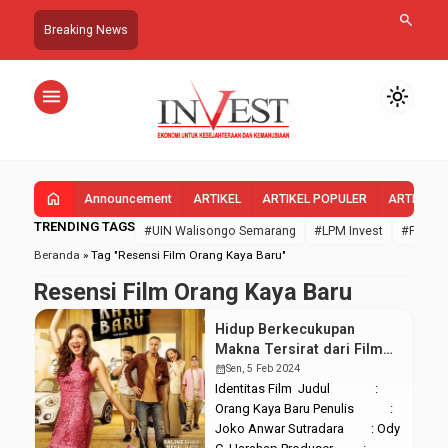
search
Breaking News
menu
light_mode
home
Announcement
ARTIKEL
ARTIKEL POPULER
ARTIKEL 
TRENDING TAGS
#UIN Walisongo Semarang
#LPM Invest
#FEBI U
Beranda
»
Tag "Resensi Film Orang Kaya Baru"
Resensi Film Orang Kaya Baru
Hidup Berkecukupan
Makna Tersirat dari Film
“Orang Kaya Baru”
calendar_month
Sen, 5 Feb 2024
Identitas Film Judul :
Orang Kaya Baru Penulis :
Joko Anwar Sutradara : Ody