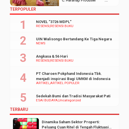
C. Harahap Produser :
Sukhdev Singh. Wicky V. Olindo
TERPOPULER
Di Produksi : Screenplay Film,
Legacy Pictures Durasi :
NOVEL “3726 MDPL”
99 menit Rilis : 24
RESENSI
RESENSI BUKU
Januari 2019 Negara :
Indonesia Bahasa :
UIN Walisongo Bertandang Ke Tiga Negara
Indonesia Sinopsis Film Orang
NEWS
Kaya Baru adalah film drama
komedi Indonesia […]
Angkasa & 56 Hari
RESENSI
RESENSI BUKU
PT Charoen Pokphand Indonesia Tbk.
menjadi inspirasi Bagi UMKM di Indonesia
ARTIKEL
ARTIKEL POPULER
Sedekah Bumi dan Tradisi Masyarakat Pati
ESAI BUDAYA
Uncategorized
TERBARU
Dinamika Saham Sektor Properti:
Peluang Cuan Ritel di Tengah Fluktuasi