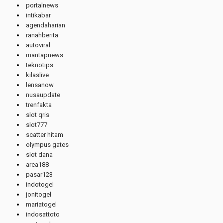
portalnews
intikabar
agendaharian
ranahberita
autoviral
mantapnews
teknotips
kilaslive
lensanow
nusaupdate
trenfakta
slot qris
slot777
scatter hitam
olympus gates
slot dana
area188
pasar123
indotogel
jonitogel
mariatogel
indosattoto