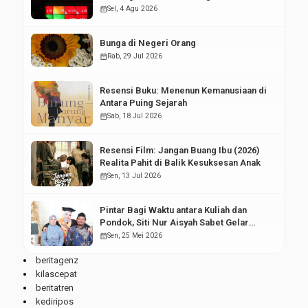
Pasar Modal
calendar_month
Sel, 4 Agu 2026
Bunga di Negeri Orang
calendar_month
Rab, 29 Jul 2026
Resensi Buku: Menenun Kemanusiaan di
Antara Puing Sejarah
calendar_month
Sab, 18 Jul 2026
Resensi Film: Jangan Buang Ibu (2026)
Realita Pahit di Balik Kesuksesan Anak
calendar_month
Sen, 13 Jul 2026
Pintar Bagi Waktu antara Kuliah dan
Pondok, Siti Nur Aisyah Sabet Gelar
Wisudawan Terbaik
calendar_month
Sen, 25 Mei 2026
beritagenz
kilascepat
beritatren
kediripos