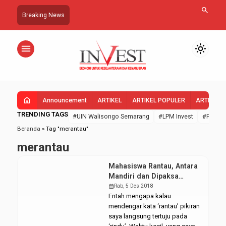
search
Breaking News
menu
light_mode
home
Announcement
ARTIKEL
ARTIKEL POPULER
ARTIKEL 
TRENDING TAGS
#UIN Walisongo Semarang
#LPM Invest
#FEBI U
Beranda
»
Tag "merantau"
merantau
Mahasiswa Rantau, Antara
Mandiri dan Dipaksa
Keadaan
calendar_month
Rab, 5 Des 2018
Entah mengapa kalau
mendengar kata ‘rantau’ pikiran
saya langsung tertuju pada