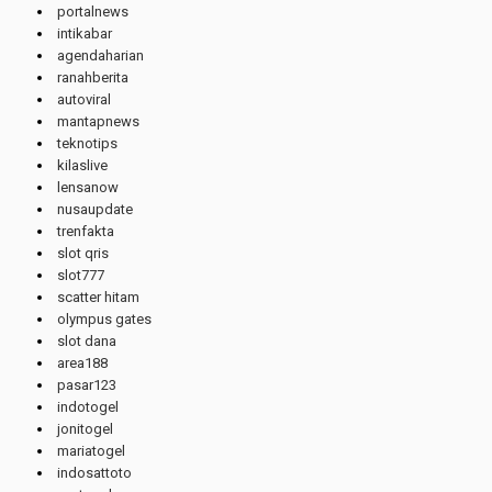
portalnews
intikabar
agendaharian
ranahberita
autoviral
mantapnews
teknotips
kilaslive
lensanow
nusaupdate
trenfakta
slot qris
slot777
scatter hitam
olympus gates
slot dana
area188
pasar123
indotogel
jonitogel
mariatogel
indosattoto