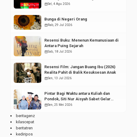
Pasar Modal
calendar_month
Sel, 4 Agu 2026
Bunga di Negeri Orang
calendar_month
Rab, 29 Jul 2026
Resensi Buku: Menenun Kemanusiaan di
Antara Puing Sejarah
calendar_month
Sab, 18 Jul 2026
Resensi Film: Jangan Buang Ibu (2026)
Realita Pahit di Balik Kesuksesan Anak
calendar_month
Sen, 13 Jul 2026
Pintar Bagi Waktu antara Kuliah dan
Pondok, Siti Nur Aisyah Sabet Gelar
Wisudawan Terbaik
calendar_month
Sen, 25 Mei 2026
beritagenz
kilascepat
beritatren
kediripos