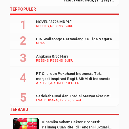
‘rindu’. Waktu kecil, yang saya
pahami tentang merantau
TERPOPULER
adalah para pekerja yang
meninggalkan anak istrinya di
NOVEL “3726 MDPL”
desa untuk bekerja ke luar kota,
RESENSI
RESENSI BUKU
luar pulau, bahkan luar negeri.
Ya sama persis yang dilakukan
UIN Walisongo Bertandang Ke Tiga Negara
ayah saya dulu, dia pergi ke
NEWS
Jakarta meninggalkan kami
yang ratusan mil […]
Angkasa & 56 Hari
RESENSI
RESENSI BUKU
PT Charoen Pokphand Indonesia Tbk.
menjadi inspirasi Bagi UMKM di Indonesia
ARTIKEL
ARTIKEL POPULER
Sedekah Bumi dan Tradisi Masyarakat Pati
ESAI BUDAYA
Uncategorized
TERBARU
Dinamika Saham Sektor Properti:
Peluang Cuan Ritel di Tengah Fluktuasi