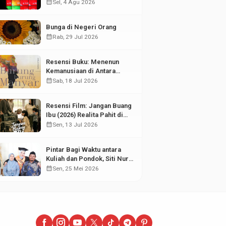
di Tengah Fluktuasi Pasar
calendar_month
Sel, 4 Agu 2026
Modal
Bunga di Negeri Orang
calendar_month
Rab, 29 Jul 2026
Resensi Buku: Menenun
Kemanusiaan di Antara
Puing Sejarah
calendar_month
Sab, 18 Jul 2026
Resensi Film: Jangan Buang
Ibu (2026) Realita Pahit di
Balik Kesuksesan Anak
calendar_month
Sen, 13 Jul 2026
Pintar Bagi Waktu antara
Kuliah dan Pondok, Siti Nur
Aisyah Sabet Gelar
calendar_month
Sen, 25 Mei 2026
Wisudawan Terbaik