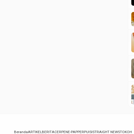
Beranda
ARTIKEL
BERITA
CERPEN
E-PAPPER
PUISI
STRAIGHT NEWS
TOKOH