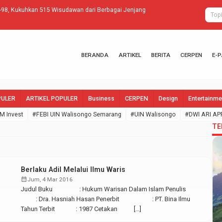
-98, Kukuhkan 515 Wisudawan dari Berbagai Jenjang
Putri Sindity
BERANDA
ARTIKEL
BERITA
CERPEN
E-
PULER
ARTIKEL POPULER
Business
CERPEN
Design
Entertainme
M Invest
#FEBI UIN Walisongo Semarang
#UIN Walisongo
#DWI ARI AP
TE
Berlaku Adil Melalui Ilmu Waris
calendar_month
Jum, 4 Mar 2016
Judul Buku : Hukum Warisan Dalam Islam Penulis
: Dra. Hasniah Hasan Penerbit : PT. Bina Ilmu
Tahun Terbit : 1987 Cetakan […]