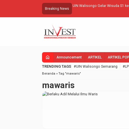
ingatan Sumpah Pemuda UIN Walisongo
UIN Walisongo Gelar Wisuda S1 ke
Breaking News
home
Announcement
ARTIKEL
ARTIKEL PO
TRENDING TAGS
#UIN Walisongo Semarang
#LP
Beranda
»
Tag "mawaris"
mawaris