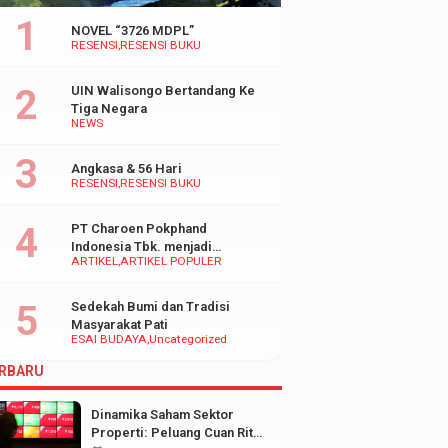
NOVEL “3726 MDPL”
RESENSI
RESENSI BUKU
UIN Walisongo Bertandang Ke
Tiga Negara
NEWS
Angkasa & 56 Hari
RESENSI
RESENSI BUKU
PT Charoen Pokphand
Indonesia Tbk. menjadi
ARTIKEL
ARTIKEL POPULER
inspirasi Bagi UMKM di
Indonesia
Sedekah Bumi dan Tradisi
Masyarakat Pati
ESAI BUDAYA
Uncategorized
RBARU
Dinamika Saham Sektor
Properti: Peluang Cuan Ritel