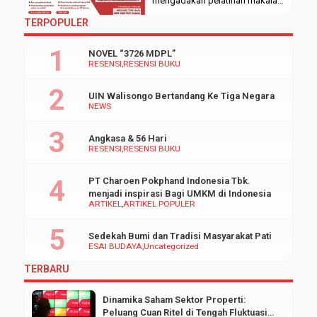
mengadakan pelatihan makalah.
Acara yang diikuti oleh
TERPOPULER
mahasiswa baru (maba)
Fakultas Ekonomi dan Bisnis
NOVEL “3726 MDPL”
Islam (FEBI) ini menghadirkan
RESENSI
RESENSI BUKU
pembicara berprestasi juga
alumni FEBI. Kegiatan ini
UIN Walisongo Bertandang Ke Tiga Negara
terselenggara melalui platform
NEWS
virtual meeting Zoom dan
mendapat antusias lebih dari
Angkasa & 56 Hari
140 akun maba FEBI UIN
RESENSI
RESENSI BUKU
Walisongo. Diadakannya
pelatihan makalah tersebut
PT Charoen Pokphand Indonesia Tbk.
bertujuan […]
menjadi inspirasi Bagi UMKM di Indonesia
ARTIKEL
ARTIKEL POPULER
Sedekah Bumi dan Tradisi Masyarakat Pati
ESAI BUDAYA
Uncategorized
TERBARU
Dinamika Saham Sektor Properti:
Peluang Cuan Ritel di Tengah Fluktuasi