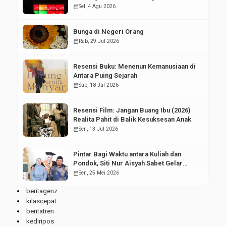
Pasar Modal
calendar_month
Sel, 4 Agu 2026
Bunga di Negeri Orang
calendar_month
Rab, 29 Jul 2026
Resensi Buku: Menenun Kemanusiaan di
Antara Puing Sejarah
calendar_month
Sab, 18 Jul 2026
Resensi Film: Jangan Buang Ibu (2026)
Realita Pahit di Balik Kesuksesan Anak
calendar_month
Sen, 13 Jul 2026
Pintar Bagi Waktu antara Kuliah dan
Pondok, Siti Nur Aisyah Sabet Gelar
Wisudawan Terbaik
calendar_month
Sen, 25 Mei 2026
beritagenz
kilascepat
beritatren
kediripos