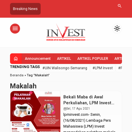
search
Breaking News
menu
light_mode
home
Announcement
ARTIKEL
ARTIKEL POPULER
ARTIKEL 
TRENDING TAGS
#UIN Walisongo Semarang
#LPM Invest
#FEBI U
Beranda
»
Tag "Makalah"
Makalah
Bekali Maba di Awal
Perkuliahan, LPM Invest
Selenggarakan Pelatihan
calendar_month
Sel, 17 Agu 2021
Makalah
lpminvest.com- Senin,
(16/08/2021) Lembaga Pers
Mahasiswa (LPM) Invest