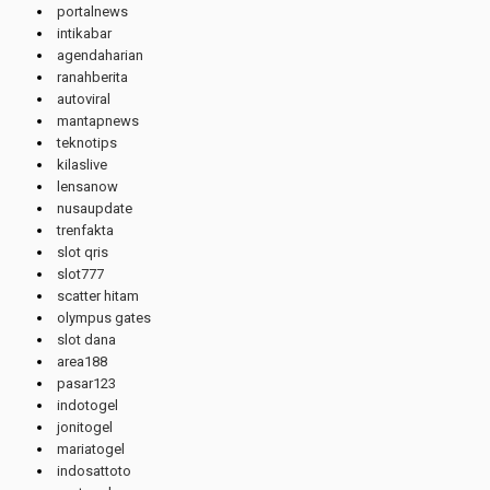
portalnews
intikabar
agendaharian
ranahberita
autoviral
mantapnews
teknotips
kilaslive
lensanow
nusaupdate
trenfakta
slot qris
slot777
scatter hitam
olympus gates
slot dana
area188
pasar123
indotogel
jonitogel
mariatogel
indosattoto