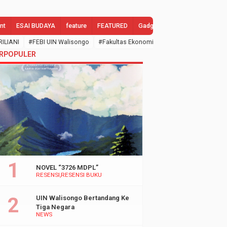
nt
ESAI BUDAYA
feature
FEATURED
Gadgets
GALLERY
Gend
RILIANI
#FEBI UIN Walisongo
#Fakultas Ekonomi dan Bisnis Islam
#febi
RPOPULER
NOVEL “3726 MDPL”
RESENSI
RESENSI BUKU
UIN Walisongo Bertandang Ke
Tiga Negara
NEWS