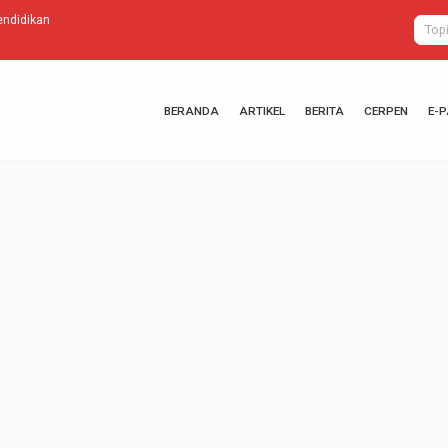
am Penegakkan HAM di Indonesia
Kendaraan Pa
BERANDA
ARTIKEL
BERITA
CERPEN
E-