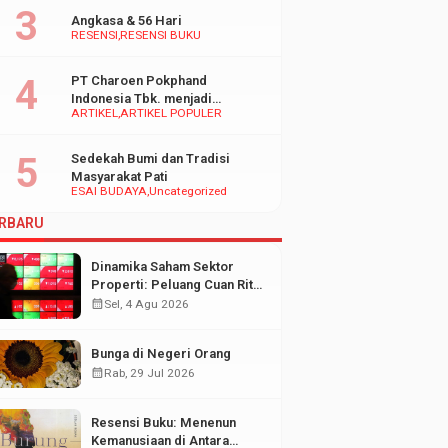
Angkasa & 56 Hari
RESENSI
RESENSI BUKU
PT Charoen Pokphand
Indonesia Tbk. menjadi
ARTIKEL
ARTIKEL POPULER
inspirasi Bagi UMKM di
Indonesia
Sedekah Bumi dan Tradisi
Masyarakat Pati
ESAI BUDAYA
Uncategorized
RBARU
Dinamika Saham Sektor
Properti: Peluang Cuan Ritel
di Tengah Fluktuasi Pasar
calendar_month
Sel, 4 Agu 2026
Modal
Bunga di Negeri Orang
calendar_month
Rab, 29 Jul 2026
Resensi Buku: Menenun
Kemanusiaan di Antara