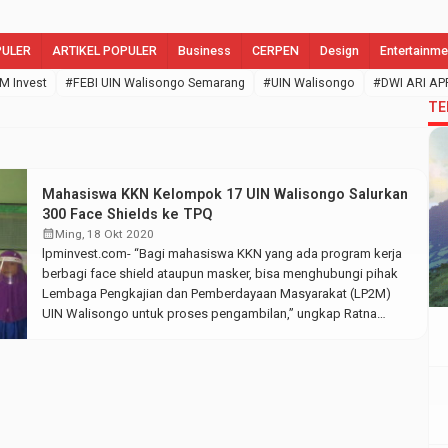
PULER
ARTIKEL POPULER
Business
CERPEN
Design
Entertainme
M Invest
#FEBI UIN Walisongo Semarang
#UIN Walisongo
#DWI ARI AP
TE
Mahasiswa KKN Kelompok 17 UIN Walisongo Salurkan
300 Face Shields ke TPQ
calendar_month
Ming, 18 Okt 2020
lpminvest.com- “Bagi mahasiswa KKN yang ada program kerja
berbagi face shield ataupun masker, bisa menghubungi pihak
Lembaga Pengkajian dan Pemberdayaan Masyarakat (LP2M)
UIN Walisongo untuk proses pengambilan,” ungkap Ratna
Muthia selaku Dosen Pembimbing Lapangan (DPL) Kelompok
KKN Reguler dari Rumah Angkatan 75. “Anggota kelompok 17
tersebar di enam kabupaten yaitu Kabupaten Semarang, Pati,
Blora, Kudus, […]