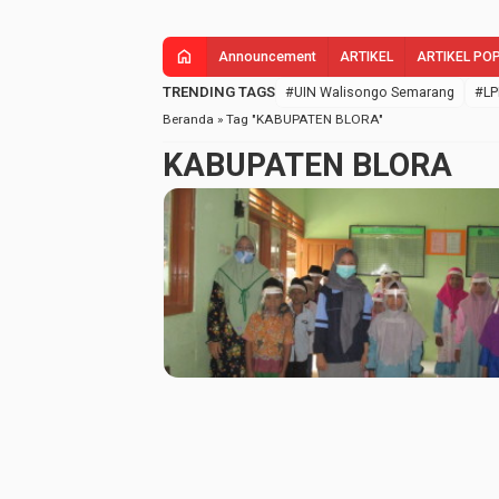
home
Announcement
ARTIKEL
ARTIKEL PO
TRENDING TAGS
#UIN Walisongo Semarang
#LP
Beranda
»
Tag "KABUPATEN BLORA"
KABUPATEN BLORA