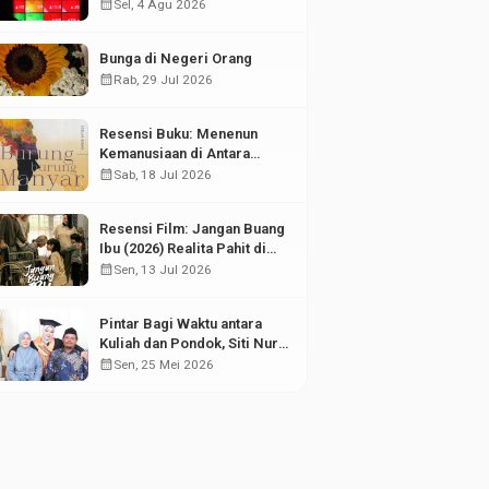
di Tengah Fluktuasi Pasar
calendar_month
Sel, 4 Agu 2026
Modal
Bunga di Negeri Orang
calendar_month
Rab, 29 Jul 2026
Resensi Buku: Menenun
Kemanusiaan di Antara
Puing Sejarah
calendar_month
Sab, 18 Jul 2026
Resensi Film: Jangan Buang
Ibu (2026) Realita Pahit di
Balik Kesuksesan Anak
calendar_month
Sen, 13 Jul 2026
Pintar Bagi Waktu antara
Kuliah dan Pondok, Siti Nur
Aisyah Sabet Gelar
calendar_month
Sen, 25 Mei 2026
Wisudawan Terbaik