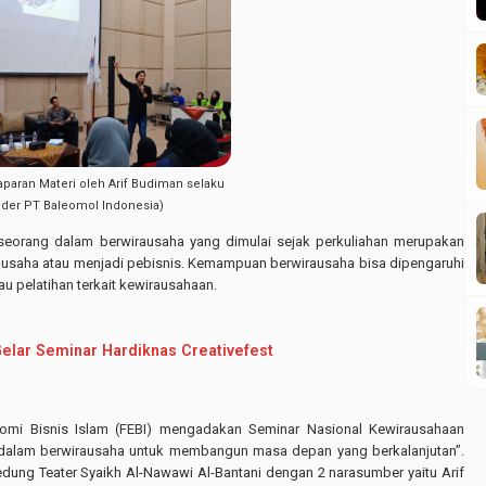
aran Materi oleh Arif Budiman selaku
der PT Baleomol Indonesia)
orang dalam berwirausaha yang dimulai sejak perkuliahan merupakan
rausaha atau menjadi pebisnis. Kemampuan berwirausaha bisa dipengaruhi
u pelatihan terkait kewirausahaan.
ar Seminar Hardiknas Creativefest
onomi Bisnis Islam (FEBI) mengadakan Seminar Nasional Kewirausahaan
 dalam berwirausaha untuk membangun masa depan yang berkalanjutan”.
edung Teater Syaikh Al-Nawawi Al-Bantani dengan 2 narasumber yaitu Arif