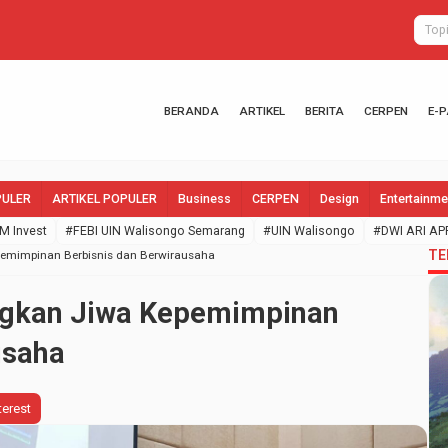
Ajarkan Tekn
BERANDA
ARTIKEL
BERITA
CERPEN
E-
PULER
ARTIKEL POPULER
Business
CERPEN
Design
Entertainme
M Invest
#FEBI UIN Walisongo Semarang
#UIN Walisongo
#DWI ARI AP
TE
emimpinan Berbisnis dan Berwirausaha
gkan Jiwa Kepemimpinan
usaha
terest