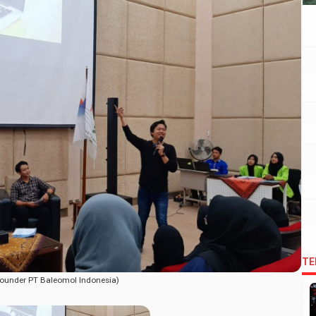
TE
founder PT Baleomol Indonesia)