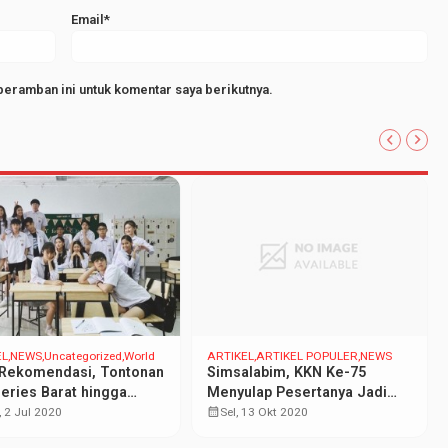
Email*
peramban ini untuk komentar saya berikutnya.
EL
NEWS
Uncategorized
World
ARTIKEL
ARTIKEL POPULER
NEWS
Rekomendasi, Tontonan
Simsalabim, KKN Ke-75
Series Barat hingga
Menyulap Pesertanya Jadi
n
Jurnalis Dadakan
calendar_month
 2 Jul 2020
Sel, 13 Okt 2020