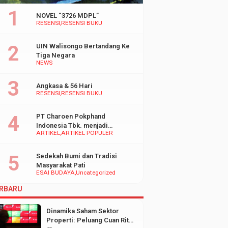
NOVEL “3726 MDPL”
RESENSI
RESENSI BUKU
UIN Walisongo Bertandang Ke
Tiga Negara
NEWS
Angkasa & 56 Hari
RESENSI
RESENSI BUKU
PT Charoen Pokphand
Indonesia Tbk. menjadi
ARTIKEL
ARTIKEL POPULER
inspirasi Bagi UMKM di
Indonesia
Sedekah Bumi dan Tradisi
Masyarakat Pati
ESAI BUDAYA
Uncategorized
RBARU
Dinamika Saham Sektor
Properti: Peluang Cuan Ritel