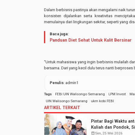
Dalam berbisnis pastinya akan mengalami naik turun
konsisten dijalankan serta kreativitas mencipt
memulainya dari lingkungan sekitar, seperti yang d
Baca juga:
Panduan Diet Sehat Untuk Kulit Bersinar
“Untuk mahasiswa yang ingin berbisnis mulailah dari
bersama. Dari yang kecil dulu terus nanti berproses 
Penulis
: admin1
Tags
FEBI UIN Walisongo Semarang
LPM Invest
Mal
UIN Walisongo Semarang
ukm kobi FEBI
ARTIKEL TERKAIT
Pintar Bagi Waktu ant
Kuliah dan Pondok, Si
Aisyah Sabet Gelar
calendar_month
Sen, 25 Mei 2026