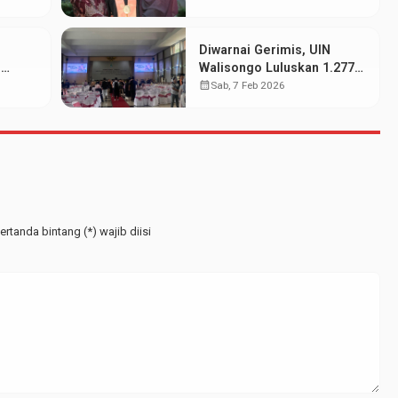
Bisa Berjalan Serasi
Diwarnai Gerimis, UIN
N
Walisongo Luluskan 1.277
wa
Mahasiswa pada Wisuda
calendar_month
Sab, 7 Feb 2026
at
Periode Februari 2026
rtanda bintang (*) wajib diisi