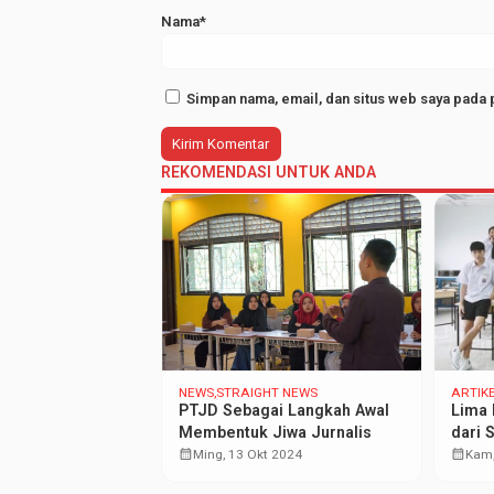
Nama*
Simpan nama, email, dan situs web saya pada 
REKOMENDASI UNTUK ANDA
T NEWS
NEWS
STRAIGHT NEWS
ARTIK
 Ekspo Beasiswa
PTJD Sebagai Langkah Awal
Lima 
ng Party untuk
Membentuk Jiwa Jurnalis
dari 
siswa Baru FEBI
calendar_month
Asea
calendar_month
 2024
Ming, 13 Okt 2024
Kam,