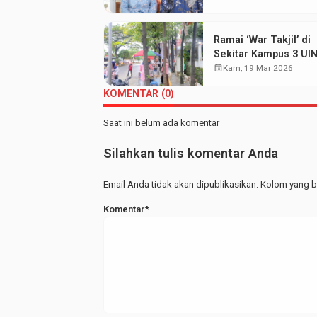
Wisudawan Terbaik
Ramai ‘War Takjil’ di
Sekitar Kampus 3 UI
Walisongo: Mahasis
calendar_month
Kam, 19 Mar 2026
Hemat UMKM Merap
KOMENTAR (0)
Saat ini belum ada komentar
Silahkan tulis komentar Anda
Email Anda tidak akan dipublikasikan. Kolom yang be
Komentar*