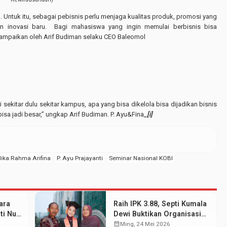
. Untuk itu, sebagai pebisnis perlu menjaga kualitas produk, promosi yang
akan inovasi baru. Bagi mahasiswa yang ingin memulai berbisnis bisa
isampaikan oleh Arif Budiman selaku CEO Baleomol
 sekitar dulu sekitar kampus, apa yang bisa dikelola bisa dijadikan bisnis
bisa jadi besar,” ungkap Arif Budiman. P. Ayu&Fina
_[i]
ika Rahma Arifina
P. Ayu Prajayanti
Seminar Nasional KOBI
ara
Raih IPK 3.88, Septi Kumala
ti Nur
Dewi Buktikan Organisasi
dan Prestasi Akademik
calendar_month
Ming, 24 Mei 2026