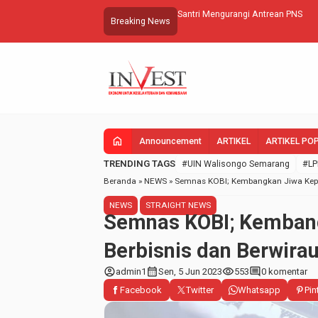
Santri Mengurangi Antrean PNS
Breaking News
home
Announcement
ARTIKEL
ARTIKEL PO
TRENDING TAGS
#UIN Walisongo Semarang
#LP
Beranda
»
NEWS
»
Semnas KOBI; Kembangkan Jiwa Kep
NEWS
STRAIGHT NEWS
Semnas KOBI; Kemban
Berbisnis dan Berwira
account_circle
calendar_month
visibility
comment
admin1
Sen, 5 Jun 2023
553
0 komentar
Facebook
Twitter
Whatsapp
Pin