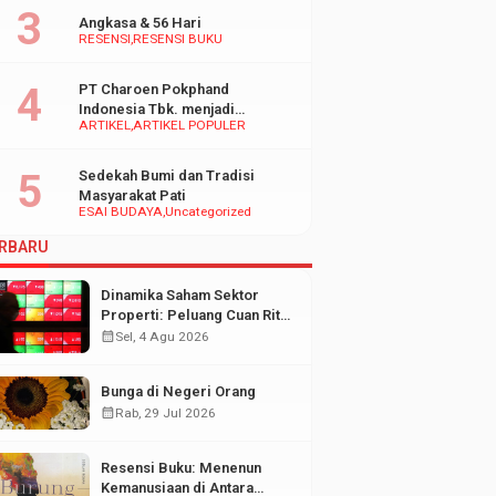
Angkasa & 56 Hari
RESENSI
RESENSI BUKU
PT Charoen Pokphand
Indonesia Tbk. menjadi
ARTIKEL
ARTIKEL POPULER
inspirasi Bagi UMKM di
Indonesia
Sedekah Bumi dan Tradisi
Masyarakat Pati
ESAI BUDAYA
Uncategorized
RBARU
Dinamika Saham Sektor
Properti: Peluang Cuan Ritel
di Tengah Fluktuasi Pasar
calendar_month
Sel, 4 Agu 2026
Modal
Bunga di Negeri Orang
calendar_month
Rab, 29 Jul 2026
Resensi Buku: Menenun
Kemanusiaan di Antara