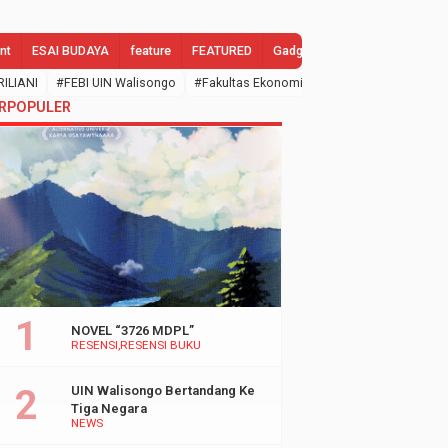
nt
ESAI BUDAYA
feature
FEATURED
Gadgets
GALLERY
Gend
RILIANI
#FEBI UIN Walisongo
#Fakultas Ekonomi dan Bisnis Islam
#febi
RPOPULER
NOVEL “3726 MDPL”
RESENSI
RESENSI BUKU
UIN Walisongo Bertandang Ke
Tiga Negara
NEWS