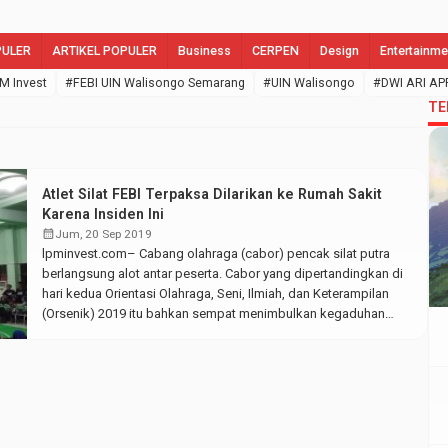
PULER
ARTIKEL POPULER
Business
CERPEN
Design
Entertainme
M Invest
#FEBI UIN Walisongo Semarang
#UIN Walisongo
#DWI ARI AP
TE
Atlet Silat FEBI Terpaksa Dilarikan ke Rumah Sakit
Karena Insiden Ini
calendar_month
Jum, 20 Sep 2019
lpminvest.com– Cabang olahraga (cabor) pencak silat putra
berlangsung alot antar peserta. Cabor yang dipertandingkan di
hari kedua Orientasi Olahraga, Seni, Ilmiah, dan Keterampilan
(Orsenik) 2019 itu bahkan sempat menimbulkan kegaduhan
antara pihak suporter dan panitia. Kamis, (20/9/2019).
Kegaduhan bermula saat atlet pencak silat Fakultas Ekonomi
dan Bisnis Islam (FEBI) Movico Eka Candra berlaga melawan
atlet […]