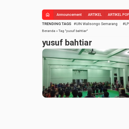
home
Announcement
ARTIKEL
ARTIKEL PO
TRENDING TAGS
#UIN Walisongo Semarang
#LP
Beranda
»
Tag "yusuf bahtiar"
yusuf bahtiar