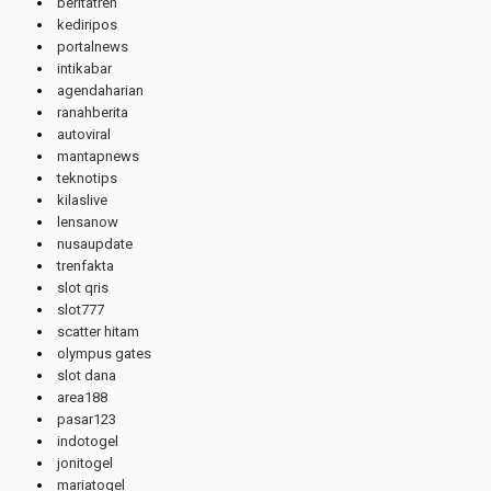
beritatren
kediripos
portalnews
intikabar
agendaharian
ranahberita
autoviral
mantapnews
teknotips
kilaslive
lensanow
nusaupdate
trenfakta
slot qris
slot777
scatter hitam
olympus gates
slot dana
area188
pasar123
indotogel
jonitogel
mariatogel