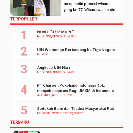
menghadiri prosesi wisuda
yang ke-77. Wisudawan terdiri
dari 16 ahli madia (D3), 719
TERPOPULER
sarjana (S.1), 34 magister (S.2)
dan empat doktor (S.3). Prosesi
NOVEL “3726 MDPL”
wisuda dipimpin langsung oleh
RESENSI
RESENSI BUKU
rektor UIN Walisongo,Imam
Taufiq di Auditorium Kampus III
UIN Walisongo Bertandang Ke Tiga Negara
UIN Walisongo. Rabu
NEWS
(29/01/20). Wisudawan terbaik
Universitas Islam Negeri
Angkasa & 56 Hari
Walisongo semarang yang ke-
RESENSI
RESENSI BUKU
77 kali […]
PT Charoen Pokphand Indonesia Tbk.
menjadi inspirasi Bagi UMKM di Indonesia
ARTIKEL
ARTIKEL POPULER
Sedekah Bumi dan Tradisi Masyarakat Pati
ESAI BUDAYA
Uncategorized
TERBARU