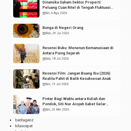
Dinamika Saham Sektor Properti:
Peluang Cuan Ritel di Tengah Fluktuasi
Pasar Modal
calendar_month
Sel, 4 Agu 2026
Bunga di Negeri Orang
calendar_month
Rab, 29 Jul 2026
Resensi Buku: Menenun Kemanusiaan di
Antara Puing Sejarah
calendar_month
Sab, 18 Jul 2026
Resensi Film: Jangan Buang Ibu (2026)
Realita Pahit di Balik Kesuksesan Anak
calendar_month
Sen, 13 Jul 2026
Pintar Bagi Waktu antara Kuliah dan
Pondok, Siti Nur Aisyah Sabet Gelar
Wisudawan Terbaik
calendar_month
Sen, 25 Mei 2026
beritagenz
kilascepat