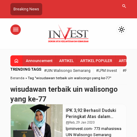
search
Breaking News
menu
light_mode
home
Announcement
ARTIKEL
ARTIKEL POPULER
ARTIKEL 
TRENDING TAGS
#UIN Walisongo Semarang
#LPM Invest
#FEBI U
Beranda
»
Tag "wisudawan terbaik uin walisongo yang ke-77"
wisudawan terbaik uin walisongo
yang ke-77
IPK 3,92 Berhasil Duduki
Peringkat Atas dalam
Wisuda ke-77 UIN
calendar_month
Rab, 29 Jan 2020
Walisongo
lpminvest.com- 773 mahasiswa
UIN Walisongo Semarang