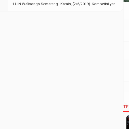
1 UIN Walisongo Semarang. Kamis, (2/5/2019). Kompetisi yang
diselenggarakan oleh Lembaga Pers Mahasiswa (LPM) Invest
Fakultas Ekonomi dan Bisnis Islam UIN Walisongo Semarang
tersebut diikuti oleh 69 peserta dari […]
TE