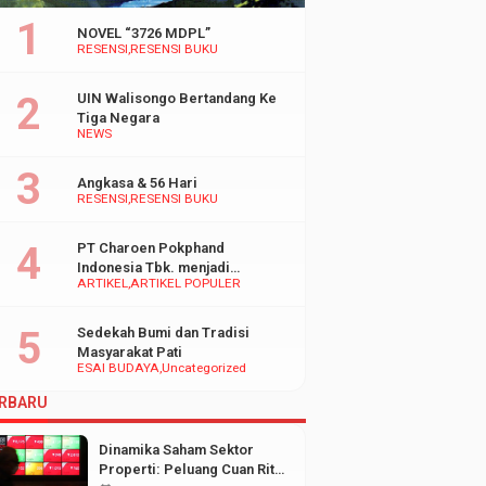
NOVEL “3726 MDPL”
RESENSI
RESENSI BUKU
UIN Walisongo Bertandang Ke
Tiga Negara
NEWS
Angkasa & 56 Hari
RESENSI
RESENSI BUKU
PT Charoen Pokphand
Indonesia Tbk. menjadi
ARTIKEL
ARTIKEL POPULER
inspirasi Bagi UMKM di
Indonesia
Sedekah Bumi dan Tradisi
Masyarakat Pati
ESAI BUDAYA
Uncategorized
RBARU
Dinamika Saham Sektor
Properti: Peluang Cuan Ritel