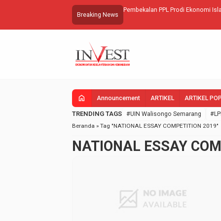
Pembekalan PPL Prodi Ekonomi Isl
Breaking News
home
Announcement
ARTIKEL
ARTIKEL PO
TRENDING TAGS
#UIN Walisongo Semarang
#LP
Beranda
»
Tag "NATIONAL ESSAY COMPETITION 2019"
NATIONAL ESSAY COM