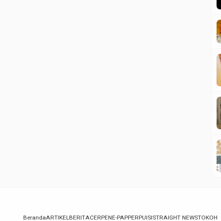
Beranda
ARTIKEL
BERITA
CERPEN
E-PAPPER
PUISI
STRAIGHT NEWS
TOKOH