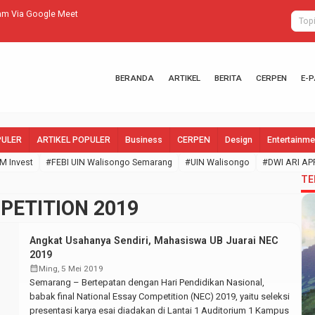
am Via Google Meet
Peringatan R
BERANDA
ARTIKEL
BERITA
CERPEN
E-
PULER
ARTIKEL POPULER
Business
CERPEN
Design
Entertainme
M Invest
#FEBI UIN Walisongo Semarang
#UIN Walisongo
#DWI ARI AP
TE
PETITION 2019
Angkat Usahanya Sendiri, Mahasiswa UB Juarai NEC
2019
calendar_month
Ming, 5 Mei 2019
Semarang – Bertepatan dengan Hari Pendidikan Nasional,
babak final National Essay Competition (NEC) 2019, yaitu seleksi
presentasi karya esai diadakan di Lantai 1 Auditorium 1 Kampus