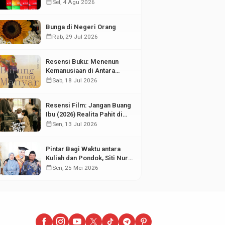
di Tengah Fluktuasi Pasar
calendar_month
Sel, 4 Agu 2026
Modal
Bunga di Negeri Orang
calendar_month
Rab, 29 Jul 2026
Resensi Buku: Menenun
Kemanusiaan di Antara
Puing Sejarah
calendar_month
Sab, 18 Jul 2026
Resensi Film: Jangan Buang
Ibu (2026) Realita Pahit di
Balik Kesuksesan Anak
calendar_month
Sen, 13 Jul 2026
Pintar Bagi Waktu antara
Kuliah dan Pondok, Siti Nur
Aisyah Sabet Gelar
calendar_month
Sen, 25 Mei 2026
Wisudawan Terbaik