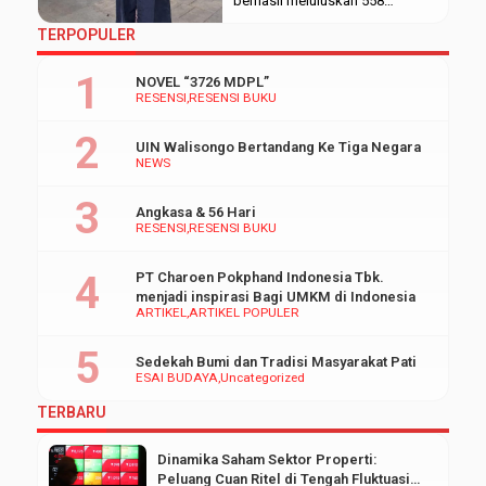
berhasil meluluskan 558
wisudawan. Mila Nur Fatikhah
TERPOPULER
mahasiswa (S1) Program Studi
Komunikasi dan Penyiaran Islam
NOVEL “3726 MDPL”
(KPI), Fakultas Dakwah dan
RESENSI
RESENSI BUKU
Komunikasi (FDK) UIN
Walisongo Semarang berhasil
UIN Walisongo Bertandang Ke Tiga Negara
menjadi wisudawan terbaik
NEWS
tingkat fakultas pada Sabtu
(02/11/2024) di Gedung
Angkasa & 56 Hari
Auditorium II Kampus 3. Ia
RESENSI
RESENSI BUKU
berhasil meraih predikat
cumlaude dengan Indeks […]
PT Charoen Pokphand Indonesia Tbk.
menjadi inspirasi Bagi UMKM di Indonesia
ARTIKEL
ARTIKEL POPULER
Sedekah Bumi dan Tradisi Masyarakat Pati
ESAI BUDAYA
Uncategorized
TERBARU
Dinamika Saham Sektor Properti:
Peluang Cuan Ritel di Tengah Fluktuasi