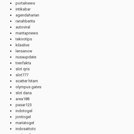
portalnews
intikabar
agendaharian
ranahberita
autoviral
mantapnews
teknotips
kilaslive
lensanow
nusaupdate
trenfakta
slot qris
slot777
scatter hitam
olympus gates
slot dana
area188
pasar123
indotogel
jonitogel
mariatogel
indosattoto