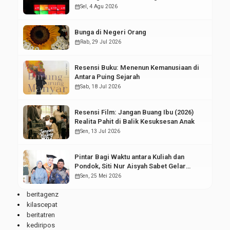
Pasar Modal
calendar_month
Sel, 4 Agu 2026
Bunga di Negeri Orang
calendar_month
Rab, 29 Jul 2026
Resensi Buku: Menenun Kemanusiaan di
Antara Puing Sejarah
calendar_month
Sab, 18 Jul 2026
Resensi Film: Jangan Buang Ibu (2026)
Realita Pahit di Balik Kesuksesan Anak
calendar_month
Sen, 13 Jul 2026
Pintar Bagi Waktu antara Kuliah dan
Pondok, Siti Nur Aisyah Sabet Gelar
Wisudawan Terbaik
calendar_month
Sen, 25 Mei 2026
beritagenz
kilascepat
beritatren
kediripos