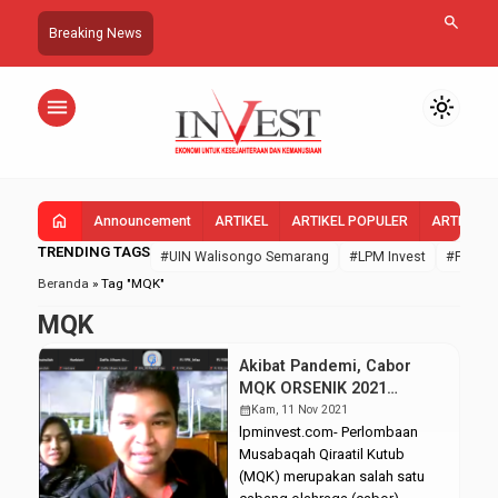
search
Breaking News
menu
light_mode
home
Announcement
ARTIKEL
ARTIKEL POPULER
ARTIKEL 
TRENDING TAGS
#UIN Walisongo Semarang
#LPM Invest
#FEBI U
Beranda
»
Tag "MQK"
MQK
Akibat Pandemi, Cabor
MQK ORSENIK 2021
Dilaksanakan Secara
calendar_month
Kam, 11 Nov 2021
Daring
lpminvest.com- Perlombaan
Musabaqah Qiraatil Kutub
(MQK) merupakan salah satu