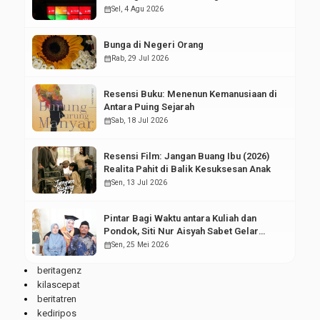
Pasar Modal
calendar_month
Sel, 4 Agu 2026
Bunga di Negeri Orang
calendar_month
Rab, 29 Jul 2026
Resensi Buku: Menenun Kemanusiaan di
Antara Puing Sejarah
calendar_month
Sab, 18 Jul 2026
Resensi Film: Jangan Buang Ibu (2026)
Realita Pahit di Balik Kesuksesan Anak
calendar_month
Sen, 13 Jul 2026
Pintar Bagi Waktu antara Kuliah dan
Pondok, Siti Nur Aisyah Sabet Gelar
Wisudawan Terbaik
calendar_month
Sen, 25 Mei 2026
beritagenz
kilascepat
beritatren
kediripos