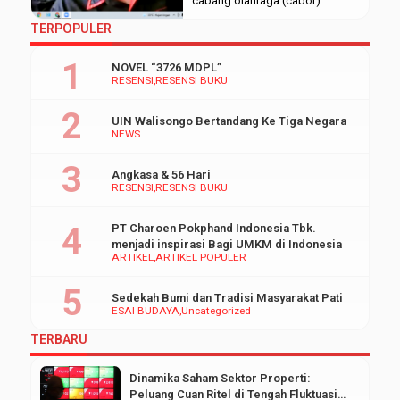
cabang olahraga (cabor)
Orientasi Olahraga, Seni, Ilmiah,
TERPOPULER
dan Keterampilan (Orsenik)
tahap dua yang dilaksanakan
NOVEL “3726 MDPL”
pada Rabu, (10/11/2021).
RESENSI
RESENSI BUKU
Perlombaan dilaksanakan
secara daring menggunakan
UIN Walisongo Bertandang Ke Tiga Negara
media Zoom Meeting dengan
NEWS
alasan pandemi. Kitab yang
digunakan adalah kitab Fathul
Angkasa & 56 Hari
Qorib, peserta diwajibkan untuk
RESENSI
RESENSI BUKU
memilki kitab tersebut. Ada tiga
aspek penilaian yaitu […]
PT Charoen Pokphand Indonesia Tbk.
menjadi inspirasi Bagi UMKM di Indonesia
ARTIKEL
ARTIKEL POPULER
Sedekah Bumi dan Tradisi Masyarakat Pati
ESAI BUDAYA
Uncategorized
TERBARU
Dinamika Saham Sektor Properti:
Peluang Cuan Ritel di Tengah Fluktuasi