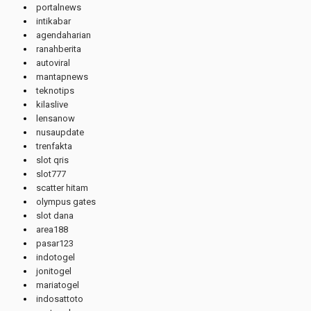
portalnews
intikabar
agendaharian
ranahberita
autoviral
mantapnews
teknotips
kilaslive
lensanow
nusaupdate
trenfakta
slot qris
slot777
scatter hitam
olympus gates
slot dana
area188
pasar123
indotogel
jonitogel
mariatogel
indosattoto