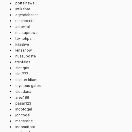
portalnews
intikabar
agendaharian
ranahberita
autoviral
mantapnews
teknotips
kilaslive
lensanow
nusaupdate
trenfakta
slot qris
slot777
scatter hitam
olympus gates
slot dana
area188
pasar123
indotogel
jonitogel
mariatogel
indosattoto