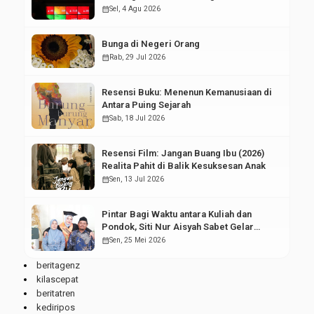
Pasar Modal
calendar_month
Sel, 4 Agu 2026
Bunga di Negeri Orang
calendar_month
Rab, 29 Jul 2026
Resensi Buku: Menenun Kemanusiaan di
Antara Puing Sejarah
calendar_month
Sab, 18 Jul 2026
Resensi Film: Jangan Buang Ibu (2026)
Realita Pahit di Balik Kesuksesan Anak
calendar_month
Sen, 13 Jul 2026
Pintar Bagi Waktu antara Kuliah dan
Pondok, Siti Nur Aisyah Sabet Gelar
Wisudawan Terbaik
calendar_month
Sen, 25 Mei 2026
beritagenz
kilascepat
beritatren
kediripos