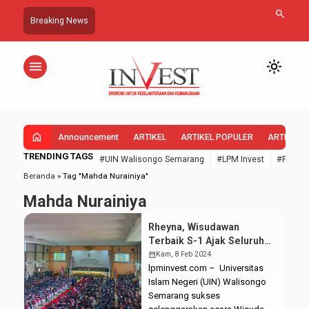
search
Breaking News
menu
light_mode
home
Announcement
ARTIKEL
ARTIKEL POPULER
ARTIKEL 
TRENDING TAGS
#UIN Walisongo Semarang
#LPM Invest
#FEBI U
Beranda
»
Tag "Mahda Nurainiya"
Mahda Nurainiya
Rheyna, Wisudawan
Terbaik S-1 Ajak Seluruh
Wisudawan untuk Wujudkan
calendar_month
Kam, 8 Feb 2024
Mimpi
lpminvest.com – Universitas
Islam Negeri (UIN) Walisongo
Semarang sukses