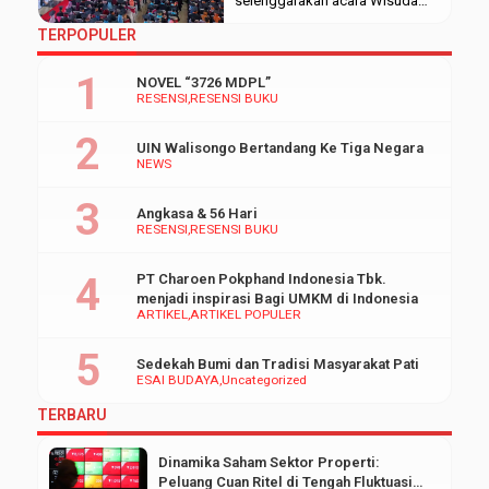
selenggarakan acara Wisuda
Doktor (S.3) Ke-34, Magister
TERPOPULER
(S.2) Ke-58, dan Sarjana (S.1)
Ke-91dengan satu sesi dalam
NOVEL “3726 MDPL”
sidang senat terbuka pada
RESENSI
RESENSI BUKU
Rabu (7/2/2024). Acara ini
bertempat di Auditorium II
UIN Walisongo Bertandang Ke Tiga Negara
kampus 3 UIN Walisongo
NEWS
Semarang. Alunan gamelan
yang dimainkan oleh UKM
Angkasa & 56 Hari
Teater Wadas dari Fakultas
RESENSI
RESENSI BUKU
Dakwah dan Komunikasi […]
PT Charoen Pokphand Indonesia Tbk.
menjadi inspirasi Bagi UMKM di Indonesia
ARTIKEL
ARTIKEL POPULER
Sedekah Bumi dan Tradisi Masyarakat Pati
ESAI BUDAYA
Uncategorized
TERBARU
Dinamika Saham Sektor Properti:
Peluang Cuan Ritel di Tengah Fluktuasi