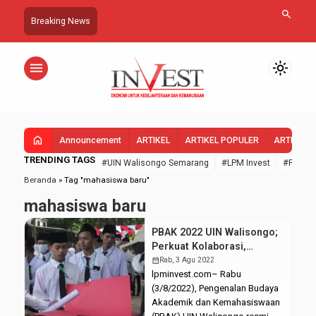
search
Breaking News
menu
light_mode
home
Announcement
ARTIKEL
ARTIKEL POPULER
ARTIKEL 
TRENDING TAGS
#UIN Walisongo Semarang
#LPM Invest
#FEBI U
Beranda
»
Tag "mahasiswa baru"
mahasiswa baru
PBAK 2022 UIN Walisongo;
Perkuat Kolaborasi,
Wujudkan Rekognisi
calendar_month
Rab, 3 Agu 2022
lpminvest.com– Rabu
(3/8/2022), Pengenalan Budaya
Akademik dan Kemahasiswaan