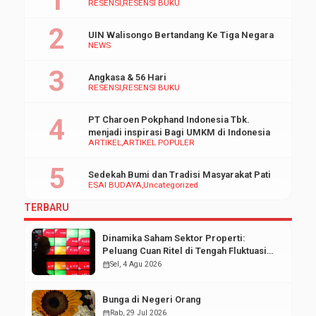
RESENSI
RESENSI BUKU
FEBI yang […]
Akademik-red) dilangsungkan.
Senin, (27/8/2018). Menurut
UIN Walisongo Bertandang Ke Tiga Negara
Ketua Panitia PBAK 2018,
NEWS
Mansur menyatakan bahwa
kegiatan PBAK ini akan
Angkasa & 56 Hari
berlangsung selama tiga hari.
RESENSI
RESENSI BUKU
“PBAK tahun ini akan
dilaksanakan mulai tanggal […]
PT Charoen Pokphand Indonesia Tbk.
menjadi inspirasi Bagi UMKM di Indonesia
ARTIKEL
ARTIKEL POPULER
Sedekah Bumi dan Tradisi Masyarakat Pati
ESAI BUDAYA
Uncategorized
TERBARU
Dinamika Saham Sektor Properti:
Peluang Cuan Ritel di Tengah Fluktuasi
Pasar Modal
calendar_month
Sel, 4 Agu 2026
Bunga di Negeri Orang
calendar_month
Rab, 29 Jul 2026