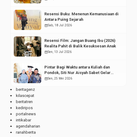
Resensi Buku: Menenun Kemanusiaan di
Antara Puing Sejarah
calendar_month
Sab, 18 Jul 2026
Resensi Film: Jangan Buang Ibu (2026)
Realita Pahit di Balik Kesuksesan Anak
calendar_month
Sen, 13 Jul 2026
Pintar Bagi Waktu antara Kuliah dan
Pondok, Siti Nur Aisyah Sabet Gelar
Wisudawan Terbaik
calendar_month
Sen, 25 Mei 2026
beritagenz
kilascepat
beritatren
kediripos
portalnews
intikabar
agendaharian
ranahberita