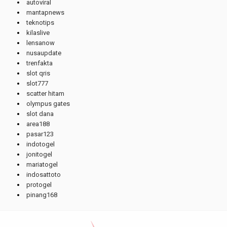
autoviral
mantapnews
teknotips
kilaslive
lensanow
nusaupdate
trenfakta
slot qris
slot777
scatter hitam
olympus gates
slot dana
area188
pasar123
indotogel
jonitogel
mariatogel
indosattoto
protogel
pinang168