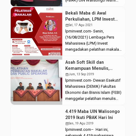
(PBAK) UIN Walisongo resmi
dibuka secara simbolis melalui
pemukulan gong oleh Rektor.
Bekali Maba di Awal
PBAK 2022 merupakan kegiatan
Perkuliahan, LPM Invest
luring pertama bagi mahasiswa
Selenggarakan Pelatihan
calendar_month
Sel, 17 Agu 2021
baru (maba) setelah dua tahun
Makalah
lpminvest.com- Senin,
pandemi. Tema besar PBAK
(16/08/2021) Lembaga Pers
tahun ini “Perkuat Kolaborasi,
Mahasiswa (LPM) Invest
Wujudkan Rekognisi”
mengadakan pelatihan makalah.
diwujudkan dengan berbagai
Acara yang diikuti oleh
macam maba dari berbeda-
mahasiswa baru (maba)
Asah Soft Skill dan
beda wilayah. PBAK tahun ini
Fakultas Ekonomi dan Bisnis
Kemampuan Menulis,
dilaksanakan […]
Islam (FEBI) ini menghadirkan
DEMA FEBI Giring Maba
calendar_month
Jum, 13 Sep 2019
pembicara berprestasi juga
Ikuti Pelatihan Ini
lpminvest.com- Dewan Esekutif
alumni FEBI. Kegiatan ini
Mahasiswa (DEMA) Fakultas
terselenggara melalui platform
Ekonomi dan Bisnis Islam (FEBI)
virtual meeting Zoom dan
menggelar pelatihan menulis
mendapat antusias lebih dari
makalah dan public speaking di
140 akun maba FEBI UIN
Auditorium 1 Kampus I UIN
4.419 Maba UIN Walisongo
Walisongo. Diadakannya
Walisongo Semarang. Jumat
2019 Ikuti PBAK Hari Ini
pelatihan makalah tersebut
(13/9/19). Tujuan diadakannya
calendar_month
Sen, 19 Agu 2019
bertujuan […]
pelatihan tersebut adalah
lpminvest.com– Hari ini,
mengenalkan mahasiswa baru
sebanyak 4.419 mahasiswa