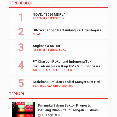
kerap membawa penat.
TERPOPULER
Langkah kecil kutapaki
perlahan, Di atas tanah keras
NOVEL “3726 MDPL”
penuh harapan, Beban di
RESENSI
RESENSI BUKU
pundak bukanlah halangan, Hati
ini penuh tekad dan impian.
UIN Walisongo Bertandang Ke Tiga Negara
Mentari mungkin tak selalu
NEWS
bersinar, Namun kuyakini cahaya
akan hadir, Di […]
Angkasa & 56 Hari
RESENSI
RESENSI BUKU
PT Charoen Pokphand Indonesia Tbk.
menjadi inspirasi Bagi UMKM di Indonesia
ARTIKEL
ARTIKEL POPULER
Sedekah Bumi dan Tradisi Masyarakat Pati
ESAI BUDAYA
Uncategorized
TERBARU
Dinamika Saham Sektor Properti:
Peluang Cuan Ritel di Tengah Fluktuasi
Pasar Modal
calendar_month
Sel, 4 Agu 2026