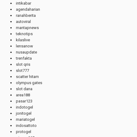
intikabar
agendaharian
ranahberita
autoviral
mantapnews
teknotips
kilaslive
lensanow
nusaupdate
trenfakta
slot qris
slot777
scatter hitam
olympus gates
slot dana
area188
pasar123
indotogel
jonitogel
mariatogel
indosattoto
protogel