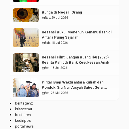
Bunga di Negeri Orang
calendar_month
Rab, 29 Jul 2026
Resensi Buku: Menenun Kemanusiaan di
Antara Puing Sejarah
calendar_month
Sab, 18 Jul 2026
Resensi Film: Jangan Buang Ibu (2026)
Realita Pahit di Balik Kesuksesan Anak
calendar_month
Sen, 13 Jul 2026
Pintar Bagi Waktu antara Kuliah dan
Pondok, Siti Nur Aisyah Sabet Gelar
Wisudawan Terbaik
calendar_month
Sen, 25 Mei 2026
beritagenz
kilascepat
beritatren
kediripos
portalnews