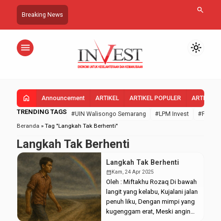
search
Breaking News
menu
light_mode
home
Announcement
ARTIKEL
ARTIKEL POPULER
ARTIKEL 
TRENDING TAGS
#UIN Walisongo Semarang
#LPM Invest
#FEBI U
Beranda
»
Tag "Langkah Tak Berhenti"
Langkah Tak Berhenti
Langkah Tak Berhenti
calendar_month
Kam, 24 Apr 2025
Oleh : Miftakhu Rozaq Di bawah
langit yang kelabu, Kujalani jalan
penuh liku, Dengan mimpi yang
kugenggam erat, Meski angin