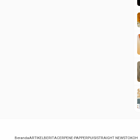
Beranda
ARTIKEL
BERITA
CERPEN
E-PAPPER
PUISI
STRAIGHT NEWS
TOKOH