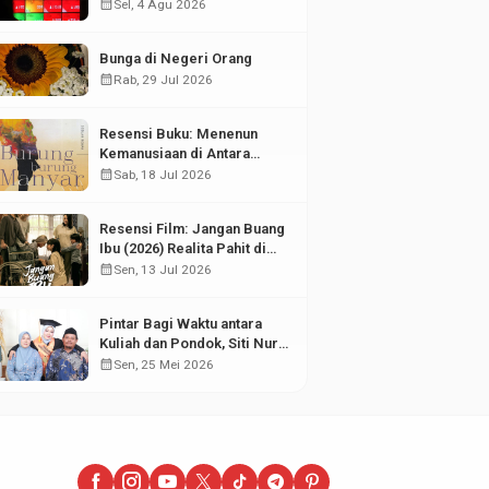
di Tengah Fluktuasi Pasar
calendar_month
Sel, 4 Agu 2026
Modal
Bunga di Negeri Orang
calendar_month
Rab, 29 Jul 2026
Resensi Buku: Menenun
Kemanusiaan di Antara
Puing Sejarah
calendar_month
Sab, 18 Jul 2026
Resensi Film: Jangan Buang
Ibu (2026) Realita Pahit di
Balik Kesuksesan Anak
calendar_month
Sen, 13 Jul 2026
Pintar Bagi Waktu antara
Kuliah dan Pondok, Siti Nur
Aisyah Sabet Gelar
calendar_month
Sen, 25 Mei 2026
Wisudawan Terbaik