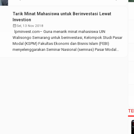
Rifqi El Fuad. Seminar nasional pasar modal syariah yang
bertajuk Sukses Sejak Dini Dimulai dengan Investasi Halal Masa
Tarik Minat Mahasiswa untuk Berinvestasi Lewat
Kini ini berlangsung di Audit II […]
Investion
calendar_month
Sel, 13 Nov 2018
lpminvest.com– Guna menarik minat mahasiswa UIN
Walisongo Semarang untuk berinvestasi, Kelompok Studi Pasar
Modal (KSPM) Fakultas Ekonomi dan Bisnis Islam (FEBI)
menyelenggarakan Seminar Nasional (semnas) Pasar Modal
Syariah “Investion”. Rabu, (13/11/2018). Selain itu, lewat semnas
yang bertema “Kujawab Problem Finansialmu dengan Gaya
Investasi Milenialku”, KSPM FEBI ingin mengajarkan kepada
mahasiswa tentang bagaimana teknis-teknis dalam […]
TE