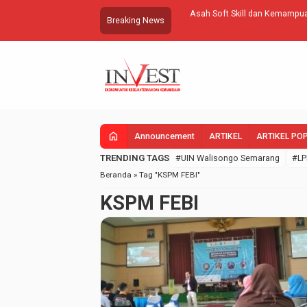
aran
Asah Soft Skill dan Kemampuan Men
Breaking News
home
Announcement
ARTIKEL
ARTIKEL PO
TRENDING TAGS
#UIN Walisongo Semarang
#LP
Beranda
»
Tag "KSPM FEBI"
KSPM FEBI