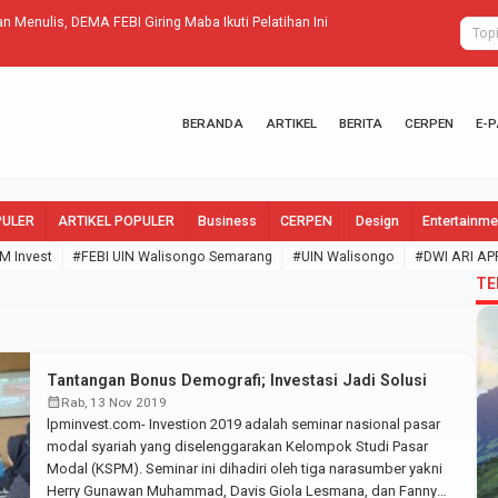
ulis, DEMA FEBI Giring Maba Ikuti Pelatihan Ini
Sedang Lesuh
BERANDA
ARTIKEL
BERITA
CERPEN
E-
PULER
ARTIKEL POPULER
Business
CERPEN
Design
Entertainme
M Invest
#FEBI UIN Walisongo Semarang
#UIN Walisongo
#DWI ARI AP
TE
Tantangan Bonus Demografi; Investasi Jadi Solusi
calendar_month
Rab, 13 Nov 2019
lpminvest.com- Investion 2019 adalah seminar nasional pasar
modal syariah yang diselenggarakan Kelompok Studi Pasar
Modal (KSPM). Seminar ini dihadiri oleh tiga narasumber yakni
Herry Gunawan Muhammad, Davis Giola Lesmana, dan Fanny