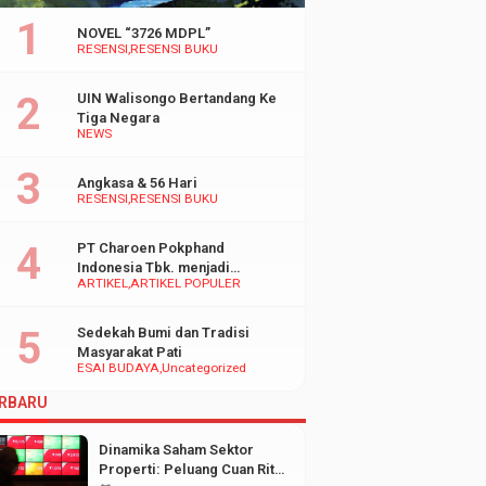
NOVEL “3726 MDPL”
RESENSI
RESENSI BUKU
UIN Walisongo Bertandang Ke
Tiga Negara
NEWS
Angkasa & 56 Hari
RESENSI
RESENSI BUKU
PT Charoen Pokphand
Indonesia Tbk. menjadi
ARTIKEL
ARTIKEL POPULER
inspirasi Bagi UMKM di
Indonesia
Sedekah Bumi dan Tradisi
Masyarakat Pati
ESAI BUDAYA
Uncategorized
RBARU
Dinamika Saham Sektor
Properti: Peluang Cuan Ritel