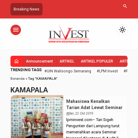
search
Breaking News
menu
light_mode
home
Announcement
ARTIKEL
ARTIKEL POPULER
ARTIKEL 
TRENDING TAGS
#UIN Walisongo Semarang
#LPM Invest
#FEBI U
Beranda
»
Tag "KAMAPALA"
KAMAPALA
Mahasiswa Kenalkan
Tarian Adat Lewat Seminar
calendar_month
Sel, 22 Okt 2019
lpminvest.com– Tari Sigeh
Pengunten dari Lampung turut
memeriahkan acara Seminar