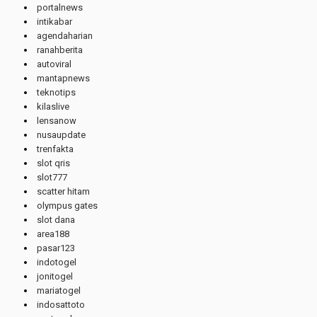
portalnews
intikabar
agendaharian
ranahberita
autoviral
mantapnews
teknotips
kilaslive
lensanow
nusaupdate
trenfakta
slot qris
slot777
scatter hitam
olympus gates
slot dana
area188
pasar123
indotogel
jonitogel
mariatogel
indosattoto