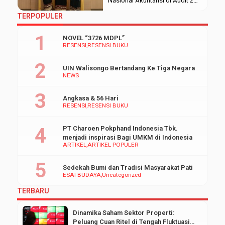
Nasional Akuntansi di Audit 2
Kampus III UIN Walisongo
TERPOPULER
Semarang. Tarian ini dibawakan
oleh anggota organisasi daerah
NOVEL “3726 MDPL”
Keluarga Mahasiswa dan Pelajar
RESENSI
RESENSI BUKU
Lampung (KAMAPALA). Selasa,
(22/10/2019). Menurut Mia
UIN Walisongo Bertandang Ke Tiga Negara
Chandra Dewi, tarian Sigeh
NEWS
Pengunten ditampilkan untuk
menyambut tamu dalam acara-
Angkasa & 56 Hari
acara tertentu. “Yang
RESENSI
RESENSI BUKU
membedakan tarian ini dengan
yang […]
PT Charoen Pokphand Indonesia Tbk.
menjadi inspirasi Bagi UMKM di Indonesia
ARTIKEL
ARTIKEL POPULER
Sedekah Bumi dan Tradisi Masyarakat Pati
ESAI BUDAYA
Uncategorized
TERBARU
Dinamika Saham Sektor Properti:
Peluang Cuan Ritel di Tengah Fluktuasi