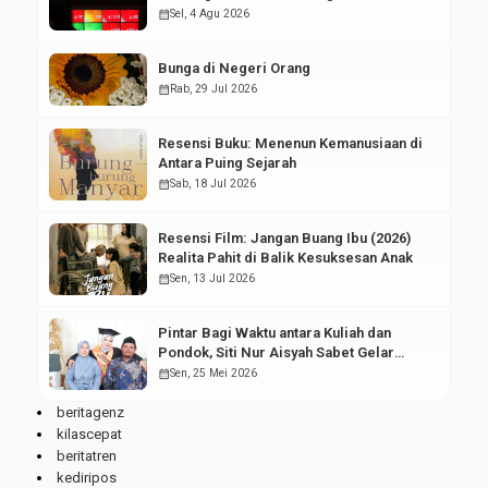
Pasar Modal
calendar_month
Sel, 4 Agu 2026
Bunga di Negeri Orang
calendar_month
Rab, 29 Jul 2026
Resensi Buku: Menenun Kemanusiaan di
Antara Puing Sejarah
calendar_month
Sab, 18 Jul 2026
Resensi Film: Jangan Buang Ibu (2026)
Realita Pahit di Balik Kesuksesan Anak
calendar_month
Sen, 13 Jul 2026
Pintar Bagi Waktu antara Kuliah dan
Pondok, Siti Nur Aisyah Sabet Gelar
Wisudawan Terbaik
calendar_month
Sen, 25 Mei 2026
beritagenz
kilascepat
beritatren
kediripos