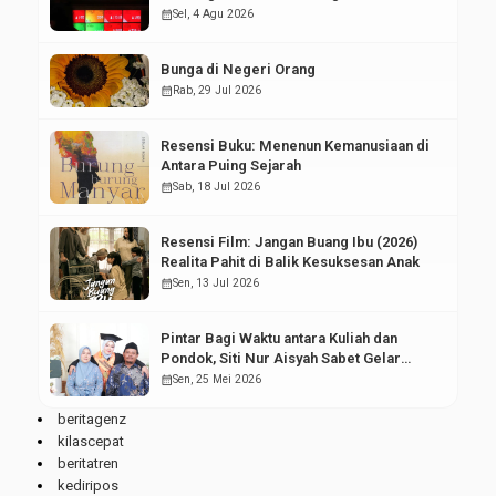
Pasar Modal
calendar_month
Sel, 4 Agu 2026
Bunga di Negeri Orang
calendar_month
Rab, 29 Jul 2026
Resensi Buku: Menenun Kemanusiaan di
Antara Puing Sejarah
calendar_month
Sab, 18 Jul 2026
Resensi Film: Jangan Buang Ibu (2026)
Realita Pahit di Balik Kesuksesan Anak
calendar_month
Sen, 13 Jul 2026
Pintar Bagi Waktu antara Kuliah dan
Pondok, Siti Nur Aisyah Sabet Gelar
Wisudawan Terbaik
calendar_month
Sen, 25 Mei 2026
beritagenz
kilascepat
beritatren
kediripos