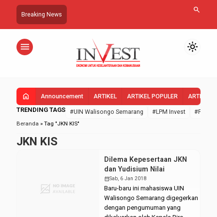
search
Breaking News
menu
light_mode
home
Announcement
ARTIKEL
ARTIKEL POPULER
ARTIKEL 
TRENDING TAGS
#UIN Walisongo Semarang
#LPM Invest
#FEBI U
Beranda
»
Tag "JKN KIS"
JKN KIS
Dilema Kepesertaan JKN
dan Yudisium Nilai
calendar_month
Sab, 6 Jan 2018
Baru-baru ini mahasiswa UIN
Walisongo Semarang digegerkan
dengan pengumuman yang