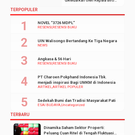
dikeluarkan oleh Kepala Biro
AUPK Nomor B-
TERPOPULER
4285/Un.10.0/B1/KU.00.1/12/2017
tertanggal 29 Desember 2017
NOVEL “3726 MDPL”
yang mengacu kepada Surat
RESENSI
RESENSI BUKU
Keputusan (SK) Rektor Nomor
389 Tahun 2017 tanggal 4 Oktober
UIN Walisongo Bertandang Ke Tiga Negara
2017 tentang kepesertaan
NEWS
Jaminan Kesehatan Nasional
(JKN) kepada mahasiswa UIN
Angkasa & 56 Hari
Walisongo Semarang. Sekilas
RESENSI
RESENSI BUKU
tidak ada yang aneh dari
pengumuman tersebut. […]
PT Charoen Pokphand Indonesia Tbk.
menjadi inspirasi Bagi UMKM di Indonesia
ARTIKEL
ARTIKEL POPULER
Sedekah Bumi dan Tradisi Masyarakat Pati
ESAI BUDAYA
Uncategorized
TERBARU
Dinamika Saham Sektor Properti:
Peluang Cuan Ritel di Tengah Fluktuasi