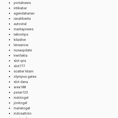
portalnews
intikabar
agendaharian
ranahberita
autoviral
mantapnews
teknotips
kilaslive
lensanow
nusaupdate
trenfakta
slot qris
slot777
scatter hitam
olympus gates
slot dana
area188
pasar123
indotogel
jonitogel
mariatogel
indosattoto