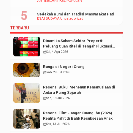
ARTIKEL
ARTIKEL POPULER
Sedekah Bumi dan Tradisi Masyarakat Pati
ESAI BUDAYA
Uncategorized
TERBARU
Dinamika Saham Sektor Properti:
Peluang Cuan Ritel di Tengah Fluktuasi
Pasar Modal
calendar_month
Sel, 4 Agu 2026
Bunga di Negeri Orang
calendar_month
Rab, 29 Jul 2026
Resensi Buku: Menenun Kemanusiaan di
Antara Puing Sejarah
calendar_month
Sab, 18 Jul 2026
Resensi Film: Jangan Buang Ibu (2026)
Realita Pahit di Balik Kesuksesan Anak
calendar_month
Sen, 13 Jul 2026