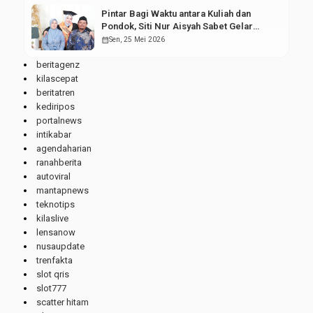
Pintar Bagi Waktu antara Kuliah dan
Pondok, Siti Nur Aisyah Sabet Gelar
Wisudawan Terbaik
calendar_month
Sen, 25 Mei 2026
beritagenz
kilascepat
beritatren
kediripos
portalnews
intikabar
agendaharian
ranahberita
autoviral
mantapnews
teknotips
kilaslive
lensanow
nusaupdate
trenfakta
slot qris
slot777
scatter hitam