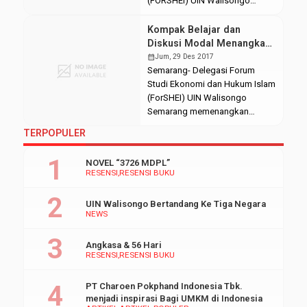
(FORSHEI) UIN Walisongo
mengadakan Kelas Asah Skill
dengan mengusung tema
Kompak Belajar dan
“Meningkatkan Kapabilitas
Diskusi Modal Menangkan
dalam Kepenulisan sebagai
Kompetisi
calendar_month
Jum, 29 Des 2017
Langkah Aktualisasi Diri.” Acara
Semarang- Delegasi Forum
dilaksanakan menggunakan
Studi Ekonomi dan Hukum Islam
media zoom meeting, diikuti
(ForSHEI) UIN Walisongo
oleh mahasiswa FEBI dan
Semarang memenangkan
dihadiri pembicara seorang
SHEVENT Sharia Economic
TERPOPULER
jurnalis dari Suara Merdeka.
Competition (SEC) 2017.
Tujuan dilaksanakannya acara
Kompetisi itu bertajuk
NOVEL “3726 MDPL”
ini untuk menambah wawasan
“Optimalisasi Peran Ekonomi
RESENSI
RESENSI BUKU
serta pengetahuan bagi peserta
Syariah dalam Mewujudkan
[…]
Sustainable Development Goals
UIN Walisongo Bertandang Ke Tiga Negara
(SDGs). Sabtu, (09/12/2017).
NEWS
SHEVENT SEC merupakan event
tahunan Kelompok Studi
Angkasa & 56 Hari
Ekonomi Islam (KSEI)
RESENSI
RESENSI BUKU
sekomisariat Semarang.
Adapun perlombaan yang
PT Charoen Pokphand Indonesia Tbk.
diadakan adalah lomba cerdas
menjadi inspirasi Bagi UMKM di Indonesia
cermat, esai […]