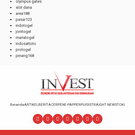
olympus gates
slot dana
area188
pasar123
indotogel
jonitogel
mariatogel
indosattoto
protogel
pinang168
Beranda
ARTIKEL
BERITA
CERPEN
E-PAPPER
PUISI
STRAIGHT NEWS
TOKOH