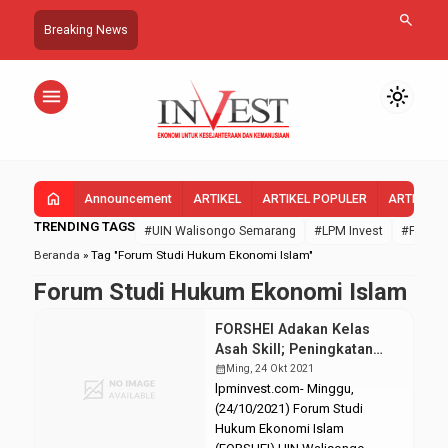
search
Breaking News
menu
light_mode
home
Announcement
ARTIKEL
ARTIKEL POPULER
ARTIKEL 
TRENDING TAGS
#UIN Walisongo Semarang
#LPM Invest
#FEBI U
Beranda
»
Tag "Forum Studi Hukum Ekonomi Islam"
Forum Studi Hukum Ekonomi Islam
FORSHEI Adakan Kelas
Asah Skill; Peningkatan
Kapabilitas Kepenulisan
calendar_month
Ming, 24 Okt 2021
Mahasiswa
lpminvest.com- Minggu,
(24/10/2021) Forum Studi
Hukum Ekonomi Islam