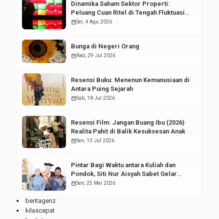
Dinamika Saham Sektor Properti:
Peluang Cuan Ritel di Tengah Fluktuasi
Pasar Modal
calendar_month
Sel, 4 Agu 2026
Bunga di Negeri Orang
calendar_month
Rab, 29 Jul 2026
Resensi Buku: Menenun Kemanusiaan di
Antara Puing Sejarah
calendar_month
Sab, 18 Jul 2026
Resensi Film: Jangan Buang Ibu (2026)
Realita Pahit di Balik Kesuksesan Anak
calendar_month
Sen, 13 Jul 2026
Pintar Bagi Waktu antara Kuliah dan
Pondok, Siti Nur Aisyah Sabet Gelar
Wisudawan Terbaik
calendar_month
Sen, 25 Mei 2026
beritagenz
kilascepat