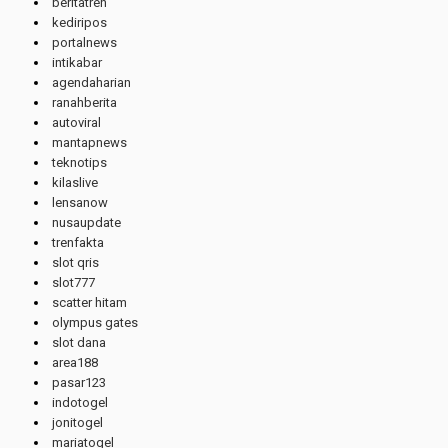
beritatren
kediripos
portalnews
intikabar
agendaharian
ranahberita
autoviral
mantapnews
teknotips
kilaslive
lensanow
nusaupdate
trenfakta
slot qris
slot777
scatter hitam
olympus gates
slot dana
area188
pasar123
indotogel
jonitogel
mariatogel