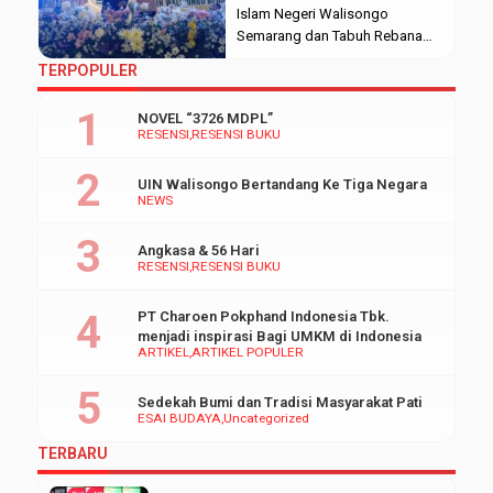
Islam Negeri Walisongo
Semarang dan Tabuh Rebana
Kolosal” dengan duet bareng
TERPOPULER
mahasiswi UIN Walisongo
Semarang yang
NOVEL “3726 MDPL”
diselenggarakan pada Kamis
RESENSI
RESENSI BUKU
(09/03/2023). Bertempat di
Auditorium 2 kampus 3 UIN
UIN Walisongo Bertandang Ke Tiga Negara
Walisongo Semarang, tepatnya
NEWS
pada malam hari. Acara ini
merupakan rangkaian acara dari
Angkasa & 56 Hari
Dies Natalis UIN Walisongo
RESENSI
RESENSI BUKU
Semarang ke-53. UIN Walisongo
Bersholawat […]
PT Charoen Pokphand Indonesia Tbk.
menjadi inspirasi Bagi UMKM di Indonesia
ARTIKEL
ARTIKEL POPULER
Sedekah Bumi dan Tradisi Masyarakat Pati
ESAI BUDAYA
Uncategorized
TERBARU