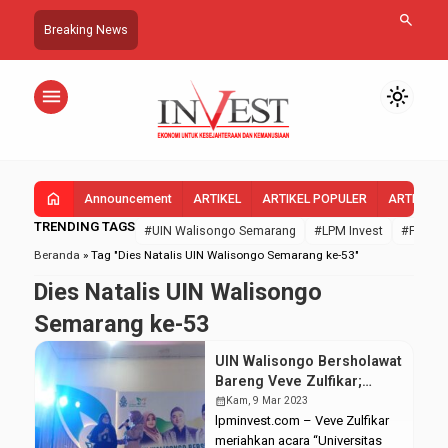
search
Breaking News
menu
light_mode
home
Announcement
ARTIKEL
ARTIKEL POPULER
ARTIKEL 
TRENDING TAGS
#UIN Walisongo Semarang
#LPM Invest
#FEBI U
Beranda
»
Tag "Dies Natalis UIN Walisongo Semarang ke-53"
Dies Natalis UIN Walisongo
Semarang ke-53
UIN Walisongo Bersholawat
Bareng Veve Zulfikar;
Dimeriahkan Oleh Tabuh
calendar_month
Kam, 9 Mar 2023
Rebana Kolosal
lpminvest.com – Veve Zulfikar
meriahkan acara “Universitas