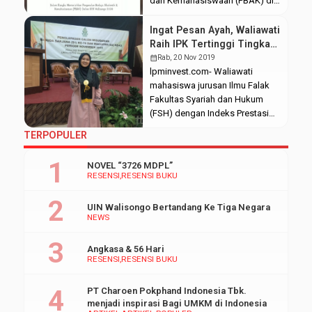
dan Kemahasiswaan (PBAK) di
tengah pandemi, tidak
menyurutkan antusias orda
Ingat Pesan Ayah, Waliawati
tampilkan budaya lokal.
Raih IPK Tertinggi Tingkat
Kegiatan tersebut usai
Universitas
calendar_month
Rab, 20 Nov 2019
disaksikan oleh calon
lpminvest.com- Waliawati
mahasiswa baru melalui laman
mahasiswa jurusan Ilmu Falak
youtube DEMA UIN Walisongo.
Fakultas Syariah dan Hukum
“Sebenarnya orda banyak yang
(FSH) dengan Indeks Prestasi
antusias, bahkan hampir semua.
Kumulatif (IPK) 3,93 berhasil
TERPOPULER
Akan tetapi karena keterbatasan
sandang wisudawan terbaik UIN
waktu dan berhubung online
Walisongo. Wisuda ke-76
NOVEL “3726 MDPL”
maka panitia hanya mampu
periode November 2019 ini
RESENSI
RESENSI BUKU
memberikan […]
berlangsung di Audit II Kampus
III UIN Walisongo Semarang.
UIN Walisongo Bertandang Ke Tiga Negara
Rabu,(20/11/2019). “Gak
NEWS
nyangka sama sekali bakal
menjadi wisudawan terbaik.
Angkasa & 56 Hari
Bahkan saya mengetahui kabar
RESENSI
RESENSI BUKU
tersebut setelah gladi resik […]
PT Charoen Pokphand Indonesia Tbk.
menjadi inspirasi Bagi UMKM di Indonesia