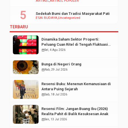
ARTIKEL
ARTIKEL POPULER
Sedekah Bumi dan Tradisi Masyarakat Pati
ESAI BUDAYA
Uncategorized
TERBARU
Dinamika Saham Sektor Properti:
Peluang Cuan Ritel di Tengah Fluktuasi
Pasar Modal
calendar_month
Sel, 4 Agu 2026
Bunga di Negeri Orang
calendar_month
Rab, 29 Jul 2026
Resensi Buku: Menenun Kemanusiaan di
Antara Puing Sejarah
calendar_month
Sab, 18 Jul 2026
Resensi Film: Jangan Buang Ibu (2026)
Realita Pahit di Balik Kesuksesan Anak
calendar_month
Sen, 13 Jul 2026