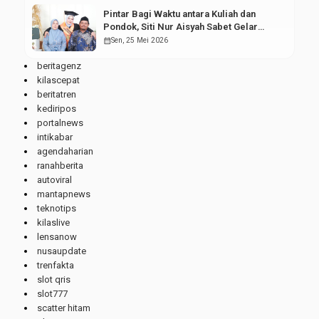
Pintar Bagi Waktu antara Kuliah dan
Pondok, Siti Nur Aisyah Sabet Gelar
Wisudawan Terbaik
calendar_month
Sen, 25 Mei 2026
beritagenz
kilascepat
beritatren
kediripos
portalnews
intikabar
agendaharian
ranahberita
autoviral
mantapnews
teknotips
kilaslive
lensanow
nusaupdate
trenfakta
slot qris
slot777
scatter hitam