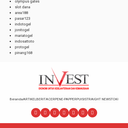
olympus gates
slot dana
area188
pasar123
indotogel
jonitogel
mariatogel
indosattoto
protogel
pinang168
Beranda
ARTIKEL
BERITA
CERPEN
E-PAPPER
PUISI
STRAIGHT NEWS
TOKOH