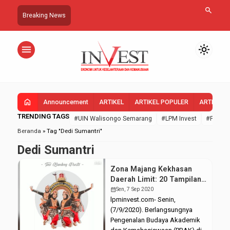
search
Breaking News
menu
light_mode
home
Announcement
ARTIKEL
ARTIKEL POPULER
ARTIKEL 
TRENDING TAGS
#UIN Walisongo Semarang
#LPM Invest
#FEBI U
Beranda
»
Tag "Dedi Sumantri"
Dedi Sumantri
Zona Majang Kekhasan
Daerah Limit: 20 Tampilan
Parade Budaya Saja
calendar_month
Sen, 7 Sep 2020
lpminvest.com- Senin,
(7/9/2020). Berlangsungnya
Pengenalan Budaya Akademik