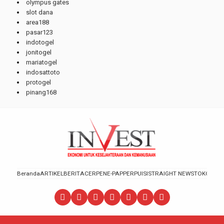
olympus gates
slot dana
area188
pasar123
indotogel
jonitogel
mariatogel
indosattoto
protogel
pinang168
Beranda
ARTIKEL
BERITA
CERPEN
E-PAPPER
PUISI
STRAIGHT NEWS
TOKOH