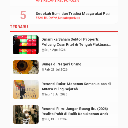
ARTIKEL
ARTIKEL POPULER
Sedekah Bumi dan Tradisi Masyarakat Pati
ESAI BUDAYA
Uncategorized
TERBARU
Dinamika Saham Sektor Properti:
Peluang Cuan Ritel di Tengah Fluktuasi
Pasar Modal
calendar_month
Sel, 4 Agu 2026
Bunga di Negeri Orang
calendar_month
Rab, 29 Jul 2026
Resensi Buku: Menenun Kemanusiaan di
Antara Puing Sejarah
calendar_month
Sab, 18 Jul 2026
Resensi Film: Jangan Buang Ibu (2026)
Realita Pahit di Balik Kesuksesan Anak
calendar_month
Sen, 13 Jul 2026