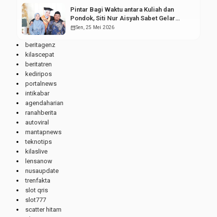
Pintar Bagi Waktu antara Kuliah dan
Pondok, Siti Nur Aisyah Sabet Gelar
Wisudawan Terbaik
calendar_month
Sen, 25 Mei 2026
beritagenz
kilascepat
beritatren
kediripos
portalnews
intikabar
agendaharian
ranahberita
autoviral
mantapnews
teknotips
kilaslive
lensanow
nusaupdate
trenfakta
slot qris
slot777
scatter hitam