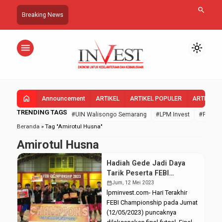
search
Breaking News
menu
light_mode
home
Announcement
ARTIKEL
ARTIKEL POPULER
ARTIKEL 
TRENDING TAGS
#UIN Walisongo Semarang
#LPM Invest
#FEBI U
Beranda
»
Tag "Amirotul Husna"
Amirotul Husna
Hadiah Gede Jadi Daya
Tarik Peserta FEBI
Championship
calendar_month
Jum, 12 Mei 2023
lpminvest.com- Hari Terakhir
FEBI Championship pada Jumat
(12/05/2023) puncaknya