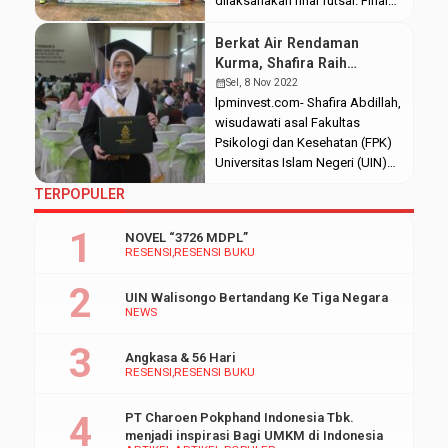
dilaksanakan final futsal. Final
kali ini mempertandingkan tim
dari SMA Negeri 11 Semarang
Berkat Air Rendaman
versus SMK Muhammadiyah 3
Kurma, Shafira Raih
Weleri. Selain itu, terdapat final
Predikat Skripsi Terbaik
calendar_month
Sel, 8 Nov 2022
battle supporter yang
Tingkat Universitas
lpminvest.com- Shafira Abdillah,
dimeriahkan oleh empat
wisudawati asal Fakultas
sekolah tepilih sejak awal
Psikologi dan Kesehatan (FPK)
dimulainya event. Rofiki selaku
Universitas Islam Negeri (UIN)
ketua panitia FEBI
Walisongo Semarang berhasil
TERPOPULER
Championship menjelaskan
raih predikat skripsi terbaik
tujuan dari dilaksanakannya
tingkat universitas. Ia meraih
NOVEL “3726 MDPL”
event ini […]
predikat tersebut ketika
RESENSI
RESENSI BUKU
diumumkan pada Sidang Senat
Terbuka yang diselenggarakan
UIN Walisongo Bertandang Ke Tiga Negara
di Auditorium 2 Kampus 3.
NEWS
Tugas akhirnya berjudul
“Analisis Total Fenolik dan
Angkasa & 56 Hari
Aktivitas Antioksidan Pada Air
RESENSI
RESENSI BUKU
Nabeez Kurma Ajwa (Phoenix […]
PT Charoen Pokphand Indonesia Tbk.
menjadi inspirasi Bagi UMKM di Indonesia