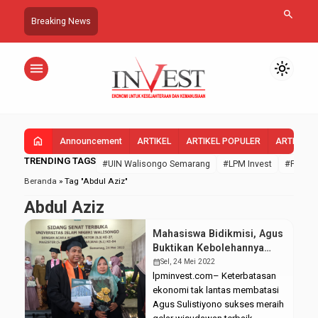
search
Breaking News
menu
light_mode
home
Announcement
ARTIKEL
ARTIKEL POPULER
ARTIKEL 
TRENDING TAGS
#UIN Walisongo Semarang
#LPM Invest
#FEBI U
Beranda
»
Tag "Abdul Aziz"
Abdul Aziz
Mahasiswa Bidikmisi, Agus
Buktikan Kebolehannya
Raih Wisudawan Terbaik
calendar_month
Sel, 24 Mei 2022
FEBI
lpminvest.com– Keterbatasan
ekonomi tak lantas membatasi
Agus Sulistiyono sukses meraih