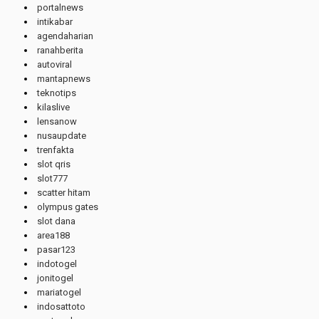
portalnews
intikabar
agendaharian
ranahberita
autoviral
mantapnews
teknotips
kilaslive
lensanow
nusaupdate
trenfakta
slot qris
slot777
scatter hitam
olympus gates
slot dana
area188
pasar123
indotogel
jonitogel
mariatogel
indosattoto