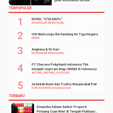
gelar wisudawan terbaik
Fakultas Ekonomi dan Bisnis
TERPOPULER
Islam (FEBI) pada Wisuda
periode ke-84 UIN Walisongo
NOVEL “3726 MDPL”
dengan Indeks Prestasi
RESENSI
RESENSI BUKU
Kumulatif (IPK) 3,94.
Penghargaan ia dapatkan di
UIN Walisongo Bertandang Ke Tiga Negara
depan para wisudawan lain
NEWS
beserta keluarga masing-
masing tepatnya di Auditorium 2
Angkasa & 56 Hari
Kampus 3 UIN Walisongo.
RESENSI
RESENSI BUKU
Mahasiswa asal Pati ini
mengungkapkan, […]
PT Charoen Pokphand Indonesia Tbk.
menjadi inspirasi Bagi UMKM di Indonesia
ARTIKEL
ARTIKEL POPULER
Sedekah Bumi dan Tradisi Masyarakat Pati
ESAI BUDAYA
Uncategorized
TERBARU
Dinamika Saham Sektor Properti:
Peluang Cuan Ritel di Tengah Fluktuasi