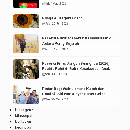
Pasar Modal
calendar_month
Sel, 4 Agu 2026
Bunga di Negeri Orang
calendar_month
Rab, 29 Jul 2026
Resensi Buku: Menenun Kemanusiaan di
Antara Puing Sejarah
calendar_month
Sab, 18 Jul 2026
Resensi Film: Jangan Buang Ibu (2026)
Realita Pahit di Balik Kesuksesan Anak
calendar_month
Sen, 13 Jul 2026
Pintar Bagi Waktu antara Kuliah dan
Pondok, Siti Nur Aisyah Sabet Gelar
Wisudawan Terbaik
calendar_month
Sen, 25 Mei 2026
beritagenz
kilascepat
beritatren
kediripos