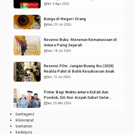
Pasar Modal
calendar_month
Sel, 4 Agu 2026
Bunga di Negeri Orang
calendar_month
Rab, 29 Jul 2026
Resensi Buku: Menenun Kemanusiaan di
Antara Puing Sejarah
calendar_month
Sab, 18 Jul 2026
Resensi Film: Jangan Buang Ibu (2026)
Realita Pahit di Balik Kesuksesan Anak
calendar_month
Sen, 13 Jul 2026
Pintar Bagi Waktu antara Kuliah dan
Pondok, Siti Nur Aisyah Sabet Gelar
Wisudawan Terbaik
calendar_month
Sen, 25 Mei 2026
beritagenz
kilascepat
beritatren
kediripos