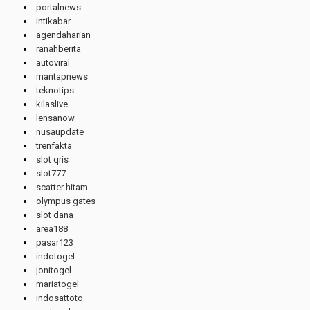
portalnews
intikabar
agendaharian
ranahberita
autoviral
mantapnews
teknotips
kilaslive
lensanow
nusaupdate
trenfakta
slot qris
slot777
scatter hitam
olympus gates
slot dana
area188
pasar123
indotogel
jonitogel
mariatogel
indosattoto