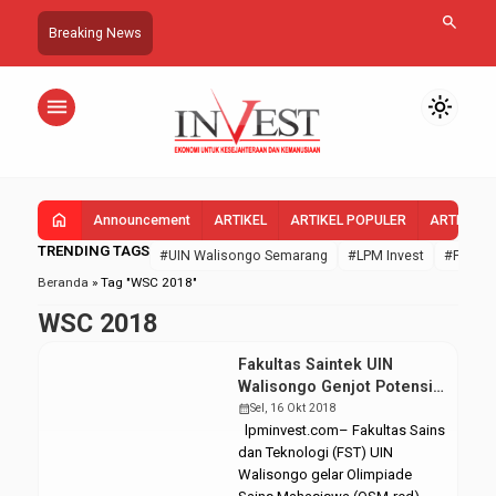
search
Breaking News
menu
light_mode
home
Announcement
ARTIKEL
ARTIKEL POPULER
ARTIKEL 
TRENDING TAGS
#UIN Walisongo Semarang
#LPM Invest
#FEBI U
Beranda
»
Tag "WSC 2018"
WSC 2018
Fakultas Saintek UIN
Walisongo Genjot Potensi
Mahasiswa Lewat OSM
calendar_month
Sel, 16 Okt 2018
lpminvest.com– Fakultas Sains
dan Teknologi (FST) UIN
Walisongo gelar Olimpiade