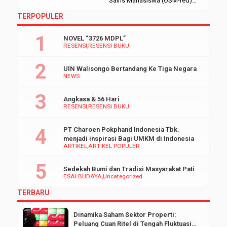
Sains Mahasiswa (OSM-red)
Tingkat Nasional dalam rangka
TERPOPULER
acara Walisongo Scientific
Competition (WSC) 2018. Acara
NOVEL “3726 MDPL”
ini berlangsung di Audit 1
RESENSI
RESENSI BUKU
Kampus I UIN Walisongo
Semarang. Senin, (16/10/2018).
UIN Walisongo Bertandang Ke Tiga Negara
Kompetisi ilmiah yang
NEWS
dilombakan dalam OSM ini
antara lain Lomba Karya Tulis
Angkasa & 56 Hari
Nasional (LKTN), Inovasi
RESENSI
RESENSI BUKU
Teknologi Tepat Guna (ITTG), […]
PT Charoen Pokphand Indonesia Tbk.
menjadi inspirasi Bagi UMKM di Indonesia
ARTIKEL
ARTIKEL POPULER
Sedekah Bumi dan Tradisi Masyarakat Pati
ESAI BUDAYA
Uncategorized
TERBARU
Dinamika Saham Sektor Properti:
Peluang Cuan Ritel di Tengah Fluktuasi