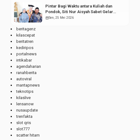
Pintar Bagi Waktu antara Kuliah dan
Pondok, Siti Nur Aisyah Sabet Gelar
Wisudawan Terbaik
calendar_month
Sen, 25 Mei 2026
beritagenz
kilascepat
beritatren
kediripos
portalnews
intikabar
agendaharian
ranahberita
autoviral
mantapnews
teknotips
kilaslive
lensanow
nusaupdate
trenfakta
slot qris
slot777
scatter hitam