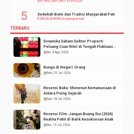
ARTIKEL
ARTIKEL POPULER
Sedekah Bumi dan Tradisi Masyarakat Pati
ESAI BUDAYA
Uncategorized
TERBARU
Dinamika Saham Sektor Properti:
Peluang Cuan Ritel di Tengah Fluktuasi
Pasar Modal
calendar_month
Sel, 4 Agu 2026
Bunga di Negeri Orang
calendar_month
Rab, 29 Jul 2026
Resensi Buku: Menenun Kemanusiaan di
Antara Puing Sejarah
calendar_month
Sab, 18 Jul 2026
Resensi Film: Jangan Buang Ibu (2026)
Realita Pahit di Balik Kesuksesan Anak
calendar_month
Sen, 13 Jul 2026