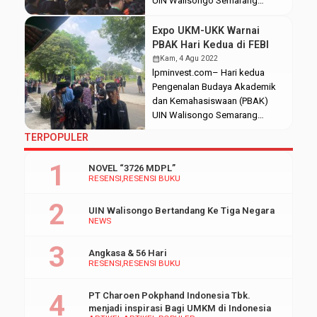
UIN Walisongo Semarang
dilaksanakan pada hari Jumat,
(5/8/2022). Dimeriahkan dengan
Expo UKM-UKK Warnai
pengenalan expo Unit Kegiatan
PBAK Hari Kedua di FEBI
Mahasiswa (UKM) Universitas
calendar_month
Kam, 4 Agu 2022
yang bertempat di Gedung
lpminvest.com– Hari kedua
Auditorium II Kampus III UIN
Pengenalan Budaya Akademik
Walisongo. Universitas
dan Kemahasiswaan (PBAK)
mengenalkan UKM yang ada di
UIN Walisongo Semarang
kampus kepada mahasiswa
diwarnai expo Unit Kegiatan
TERPOPULER
baru dengan menampilkan
Mahasiswa (UKM) tingkat
keunikan ataupun ciri khas dari
fakultas. Berbeda dengan tahun
NOVEL “3726 MDPL”
setiap UKM […]
sebelumnya yang dilaksanakan
RESENSI
RESENSI BUKU
secara daring, expo UKM kali ini
digelar secara tatap muka. Expo
UIN Walisongo Bertandang Ke Tiga Negara
UKM Fakultas Ekonomi dan
NEWS
Bisnis Islam (FEBI) sendiri
berlokasi di lapangan FEBI pada
Angkasa & 56 Hari
Kamis, (4/8/2022). Expo UKM
RESENSI
RESENSI BUKU
mendapatkan […]
PT Charoen Pokphand Indonesia Tbk.
menjadi inspirasi Bagi UMKM di Indonesia