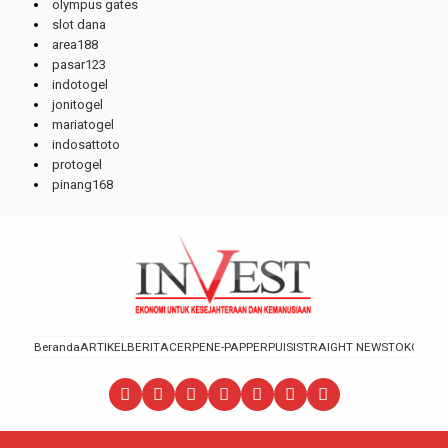
olympus gates
slot dana
area188
pasar123
indotogel
jonitogel
mariatogel
indosattoto
protogel
pinang168
Beranda
ARTIKEL
BERITA
CERPEN
E-PAPPER
PUISI
STRAIGHT NEWS
TOKOH