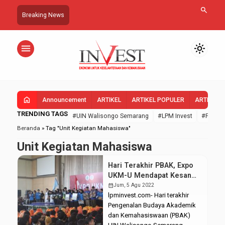
search
Breaking News
menu
light_mode
home
Announcement
ARTIKEL
ARTIKEL POPULER
ARTIKEL 
TRENDING TAGS
#UIN Walisongo Semarang
#LPM Invest
#FEBI U
Beranda
»
Tag "Unit Kegiatan Mahasiswa"
Unit Kegiatan Mahasiswa
Hari Terakhir PBAK, Expo
UKM-U Mendapat Kesan
Positif dari Maba
calendar_month
Jum, 5 Agu 2022
lpminvest.com- Hari terakhir
Pengenalan Budaya Akademik
dan Kemahasiswaan (PBAK)