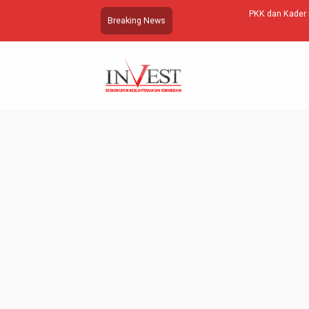
hasiswa PBAS
PKK dan Kader Desa Kecila Bersa
Breaking News
…