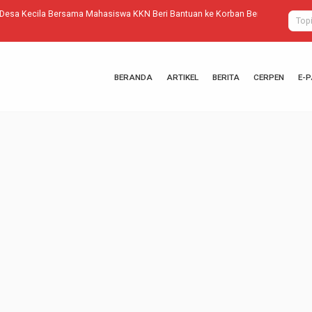
ma Mahasiswa KKN Beri Bantuan ke Korban Bencana Alam
Parade Buday
BERANDA
ARTIKEL
BERITA
CERPEN
E-