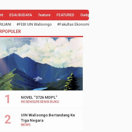
nt
ESAI BUDAYA
feature
FEATURED
Gadgets
GALLERY
Gend
RILIANI
#FEBI UIN Walisongo
#Fakultas Ekonomi dan Bisnis Islam
#febi
RPOPULER
NOVEL “3726 MDPL”
RESENSI
RESENSI BUKU
UIN Walisongo Bertandang Ke
Tiga Negara
NEWS