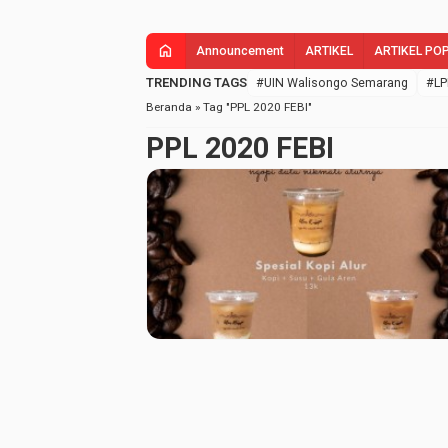
home
Announcement
ARTIKEL
ARTIKEL PO
TRENDING TAGS
#UIN Walisongo Semarang
#LP
Beranda
»
Tag "PPL 2020 FEBI"
PPL 2020 FEBI