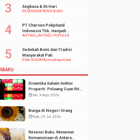
Angkasa & 56 Hari
RESENSI
RESENSI BUKU
PT Charoen Pokphand
Indonesia Tbk. menjadi
ARTIKEL
ARTIKEL POPULER
inspirasi Bagi UMKM di
Indonesia
Sedekah Bumi dan Tradisi
Masyarakat Pati
ESAI BUDAYA
Uncategorized
RBARU
Dinamika Saham Sektor
Properti: Peluang Cuan Ritel
di Tengah Fluktuasi Pasar
calendar_month
Sel, 4 Agu 2026
Modal
Bunga di Negeri Orang
calendar_month
Rab, 29 Jul 2026
Resensi Buku: Menenun
Kemanusiaan di Antara