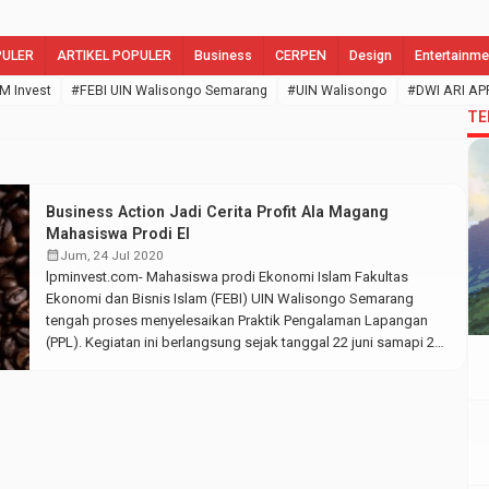
PULER
ARTIKEL POPULER
Business
CERPEN
Design
Entertainme
M Invest
#FEBI UIN Walisongo Semarang
#UIN Walisongo
#DWI ARI AP
TE
Business Action Jadi Cerita Profit Ala Magang
Mahasiswa Prodi EI
calendar_month
Jum, 24 Jul 2020
lpminvest.com- Mahasiswa prodi Ekonomi Islam Fakultas
Ekonomi dan Bisnis Islam (FEBI) UIN Walisongo Semarang
tengah proses menyelesaikan Praktik Pengalaman Lapangan
(PPL). Kegiatan ini berlangsung sejak tanggal 22 juni samapi 21
Agustus 2020 nanti. Ada tiga alternatif tugas pengganti PPL ini,
akan tetapi business action lebih menarik untuk diketahui
perkembangannya. Jumat, (24/7/2020) Adapun alternatif tugas
pengganti PPL […]