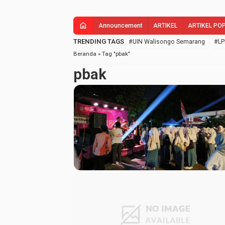
home
Announcement
ARTIKEL
ARTIKEL PO
TRENDING TAGS
#UIN Walisongo Semarang
#LP
Beranda
»
Tag "pbak"
pbak