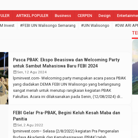
PULER
ARTIKEL POPULER
Business
CERPEN
Design
Entertainme
M Invest
#FEBI UIN Walisongo Semarang
#UIN Walisongo
#DWI ARI AP
TE
Pasca PBAK: Ekspo Beasiswa dan Welcoming Party
untuk Sambut Mahasiswa Baru FEBI 2024
calendar_month
Sen, 12 Agu 2024
lpminvest.com- Welcoming party merupakan acara pasca PBAK
yang diadakan DEMA FEBI UIN Walisongo yang berlangsung
sangat meriah untuk menutup rangkaian kegiatan PBAK
Fakultas. Acara ini dilaksanakan pada Senin, (12/08/2024) di
lapangan utama FEBI UIN Walisongo. Rangkaian acara pasca
PBAK ini meliputi expo beasiswa, diantaranya dimeriahkan oleh
FEBI Gelar Pra-PBAK, Begini Keluh Kesah Maba dan
GENBI, BSI Scholarship, Djarum Beasiswa Plus, Bidikmisi KIP,
Panitia
dan […]
calendar_month
Sel, 2 Agu 2022
lpminvest.com– Selasa (2/8/2022) kegiatan Pra Pengenalan
Budaya Akademik dan Kemahasiswaan (PBAK) telah