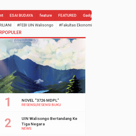
nt
ESAI BUDAYA
feature
FEATURED
Gadgets
GALLERY
Gend
RILIANI
#FEBI UIN Walisongo
#Fakultas Ekonomi dan Bisnis Islam
#febi
RPOPULER
NOVEL “3726 MDPL”
RESENSI
RESENSI BUKU
UIN Walisongo Bertandang Ke
Tiga Negara
NEWS