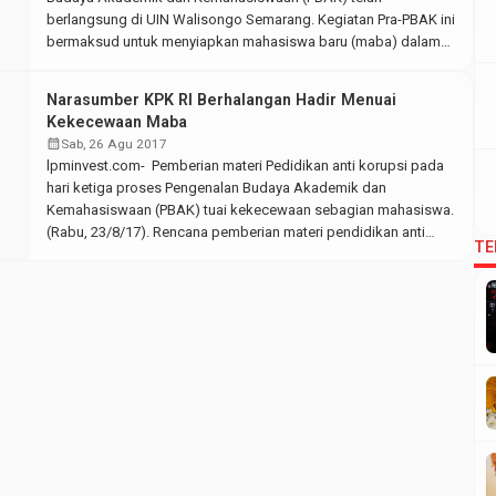
berlangsung di UIN Walisongo Semarang. Kegiatan Pra-PBAK ini
bermaksud untuk menyiapkan mahasiswa baru (maba) dalam
menghadapi PBAK nantinya. Pra-PBAK dilakukan oleh masing-
masing fakultas. Pra-PBAK di Fakultas Ekonomi dan Bisnis Islam
Narasumber KPK RI Berhalangan Hadir Menuai
(FEBI) diisi oleh kegiatan orasi, ekspo UKM & UKK, adu yel-yel
Kekecewaan Maba
serta forum […]
calendar_month
Sab, 26 Agu 2017
lpminvest.com- Pemberian materi Pedidikan anti korupsi pada
hari ketiga proses Pengenalan Budaya Akademik dan
Kemahasiswaan (PBAK) tuai kekecewaan sebagian mahasiswa.
(Rabu, 23/8/17). Rencana pemberian materi pendidikan anti
TE
korupsi dari KPK RI hanya disampaikan oleh satu narasumber.
Padahal seharusnya disampaikan oleh dua narasumber yang
mana tiap narasumber akan mengisi empat fakultas.
Berdasarkan keterangan, pengisian materi oleh KPK […]