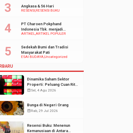
Angkasa & 56 Hari
RESENSI
RESENSI BUKU
PT Charoen Pokphand
Indonesia Tbk. menjadi
ARTIKEL
ARTIKEL POPULER
inspirasi Bagi UMKM di
Indonesia
Sedekah Bumi dan Tradisi
Masyarakat Pati
ESAI BUDAYA
Uncategorized
RBARU
Dinamika Saham Sektor
Properti: Peluang Cuan Ritel
di Tengah Fluktuasi Pasar
calendar_month
Sel, 4 Agu 2026
Modal
Bunga di Negeri Orang
calendar_month
Rab, 29 Jul 2026
Resensi Buku: Menenun
Kemanusiaan di Antara