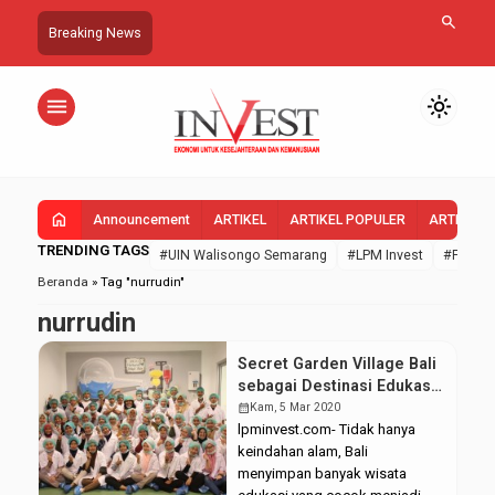
search
Breaking News
menu
light_mode
home
Announcement
ARTIKEL
ARTIKEL POPULER
ARTIKEL 
TRENDING TAGS
#UIN Walisongo Semarang
#LPM Invest
#FEBI U
Beranda
»
Tag "nurrudin"
nurrudin
Secret Garden Village Bali
sebagai Destinasi Edukasi
Prodi EI
calendar_month
Kam, 5 Mar 2020
lpminvest.com- Tidak hanya
keindahan alam, Bali
menyimpan banyak wisata