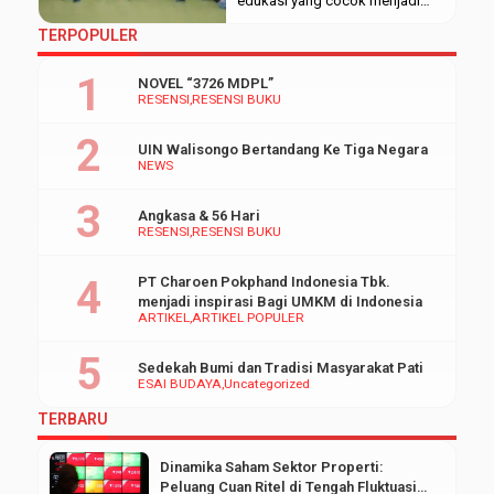
edukasi yang cocok menjadi
tempat singgah mahasiswa,
TERPOPULER
salah satunya yaitu Secret
Garden Village Bali. Tempat
NOVEL “3726 MDPL”
tersebut menjadi salah satu
RESENSI
RESENSI BUKU
destinasi Kuliah Kerja Lapangan
(KKL) prodi Ekonomi Islam
UIN Walisongo Bertandang Ke Tiga Negara
Fakultas Ekonomi dan Bisnis
NEWS
Islam (FEBI) UIN Walisongo
Semarang. Destinasi kali ini
Angkasa & 56 Hari
sebagai wujud inspirasi dalam
RESENSI
RESENSI BUKU
berwirausaha. Selasa
(3/3/2020). […]
PT Charoen Pokphand Indonesia Tbk.
menjadi inspirasi Bagi UMKM di Indonesia
ARTIKEL
ARTIKEL POPULER
Sedekah Bumi dan Tradisi Masyarakat Pati
ESAI BUDAYA
Uncategorized
TERBARU
Dinamika Saham Sektor Properti:
Peluang Cuan Ritel di Tengah Fluktuasi