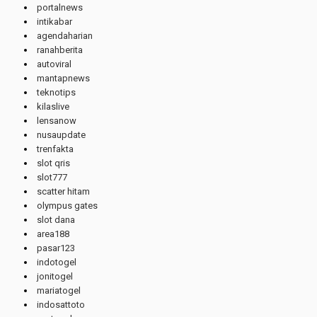
portalnews
intikabar
agendaharian
ranahberita
autoviral
mantapnews
teknotips
kilaslive
lensanow
nusaupdate
trenfakta
slot qris
slot777
scatter hitam
olympus gates
slot dana
area188
pasar123
indotogel
jonitogel
mariatogel
indosattoto