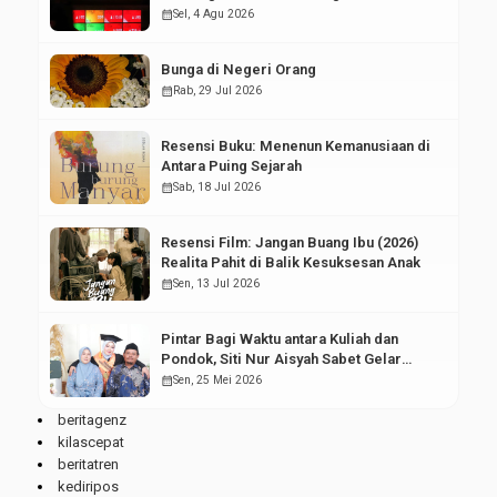
Pasar Modal
calendar_month
Sel, 4 Agu 2026
Bunga di Negeri Orang
calendar_month
Rab, 29 Jul 2026
Resensi Buku: Menenun Kemanusiaan di
Antara Puing Sejarah
calendar_month
Sab, 18 Jul 2026
Resensi Film: Jangan Buang Ibu (2026)
Realita Pahit di Balik Kesuksesan Anak
calendar_month
Sen, 13 Jul 2026
Pintar Bagi Waktu antara Kuliah dan
Pondok, Siti Nur Aisyah Sabet Gelar
Wisudawan Terbaik
calendar_month
Sen, 25 Mei 2026
beritagenz
kilascepat
beritatren
kediripos