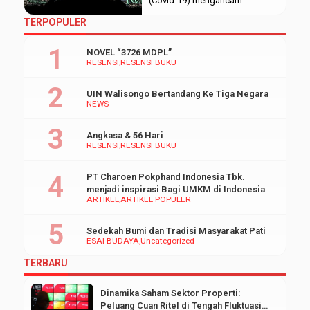
(Covid-19) mengancam
kesehatan bahkan nyawa
TERPOPULER
seluruh manusia di muka bumi.
Penyebarannya yang masif,
NOVEL “3726 MDPL”
menyebabkan kepanikan dan
RESENSI
RESENSI BUKU
menimbulkan fenomena
kecemasan masal dalam
UIN Walisongo Bertandang Ke Tiga Negara
masyarakat. Kebutuhan pokok
NEWS
bagi tiap individu tidak hanya
melulu soal sandang-pangan-
Angkasa & 56 Hari
papan, tetapi kesehatan juga
RESENSI
RESENSI BUKU
menjadi salah satunya.
Kesehatan tiap individu tidak
PT Charoen Pokphand Indonesia Tbk.
hanya berfokus […]
menjadi inspirasi Bagi UMKM di Indonesia
ARTIKEL
ARTIKEL POPULER
Sedekah Bumi dan Tradisi Masyarakat Pati
ESAI BUDAYA
Uncategorized
TERBARU
Dinamika Saham Sektor Properti:
Peluang Cuan Ritel di Tengah Fluktuasi