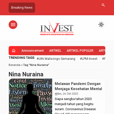
search
Breaking News
menu
light_mode
home
Announcement
ARTIKEL
ARTIKEL POPULER
ARTIKEL 
TRENDING TAGS
#UIN Walisongo Semarang
#LPM Invest
#FEBI U
Beranda
»
Tag "Nina Nuraina"
Nina Nuraina
Melawan Pandemi Dengan
Menjaga Kesehatan Mental
calendar_month
Sen, 26 Okt 2020
Siapa sangka tahun 2020
menjadi tahun yang begitu
suram. Coronavirus Disease