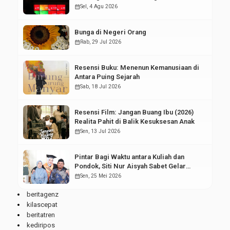
Pasar Modal
calendar_month
Sel, 4 Agu 2026
Bunga di Negeri Orang
calendar_month
Rab, 29 Jul 2026
Resensi Buku: Menenun Kemanusiaan di
Antara Puing Sejarah
calendar_month
Sab, 18 Jul 2026
Resensi Film: Jangan Buang Ibu (2026)
Realita Pahit di Balik Kesuksesan Anak
calendar_month
Sen, 13 Jul 2026
Pintar Bagi Waktu antara Kuliah dan
Pondok, Siti Nur Aisyah Sabet Gelar
Wisudawan Terbaik
calendar_month
Sen, 25 Mei 2026
beritagenz
kilascepat
beritatren
kediripos