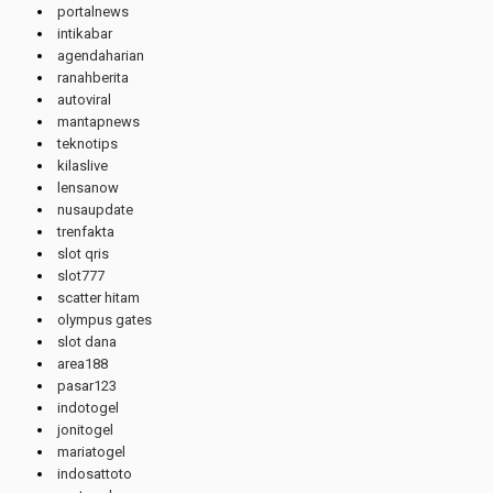
portalnews
intikabar
agendaharian
ranahberita
autoviral
mantapnews
teknotips
kilaslive
lensanow
nusaupdate
trenfakta
slot qris
slot777
scatter hitam
olympus gates
slot dana
area188
pasar123
indotogel
jonitogel
mariatogel
indosattoto