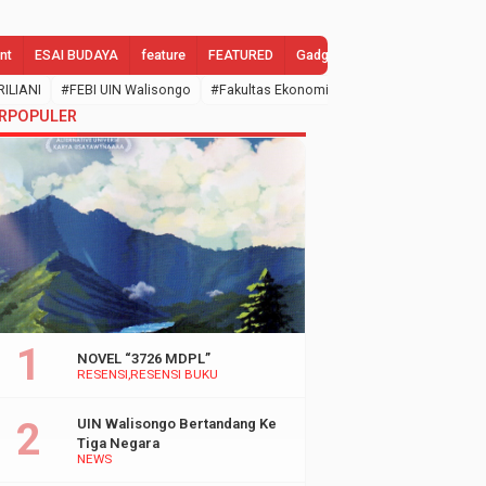
nt
ESAI BUDAYA
feature
FEATURED
Gadgets
GALLERY
Gend
RILIANI
#FEBI UIN Walisongo
#Fakultas Ekonomi dan Bisnis Islam
#febi
RPOPULER
NOVEL “3726 MDPL”
RESENSI
RESENSI BUKU
UIN Walisongo Bertandang Ke
Tiga Negara
NEWS