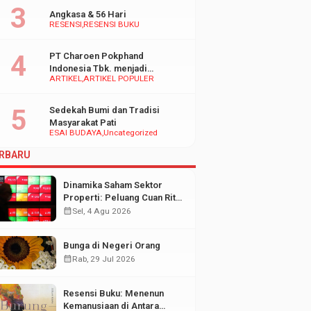
Angkasa & 56 Hari
RESENSI
RESENSI BUKU
PT Charoen Pokphand
Indonesia Tbk. menjadi
ARTIKEL
ARTIKEL POPULER
inspirasi Bagi UMKM di
Indonesia
Sedekah Bumi dan Tradisi
Masyarakat Pati
ESAI BUDAYA
Uncategorized
RBARU
Dinamika Saham Sektor
Properti: Peluang Cuan Ritel
di Tengah Fluktuasi Pasar
calendar_month
Sel, 4 Agu 2026
Modal
Bunga di Negeri Orang
calendar_month
Rab, 29 Jul 2026
Resensi Buku: Menenun
Kemanusiaan di Antara