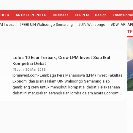
PULER
ARTIKEL POPULER
Business
CERPEN
Design
Entertainme
M Invest
#FEBI UIN Walisongo Semarang
#UIN Walisongo
#DWI ARI AP
TE
Lolos 10 Esai Terbaik, Crew LPM Invest Siap Ikuti
Kompetisi Debat
calendar_month
Jum, 30 Mar 2018
lpminvest.com- Lembaga Pers Mahasiswa (LPM) Invest Fakultas
Ekonomi dan Bisnis Islam UIN Walisongo Semarang siap
gembleng crew untuk mengikuti kompetisi debat. Pelaksanaan
debat ini merupakan serangkaian lomba dalam acara Economic
and Islamic Bussiness Festival (EIBfest) yang digelar oleh
Himpunan Mahasiswa Jurusan (HMJ) Ekonomi dan Bisnis Islam
STAIN Pamekasan, Madura. Sebelum pelaksanaan kompetisi
debat berlangsung, para […]