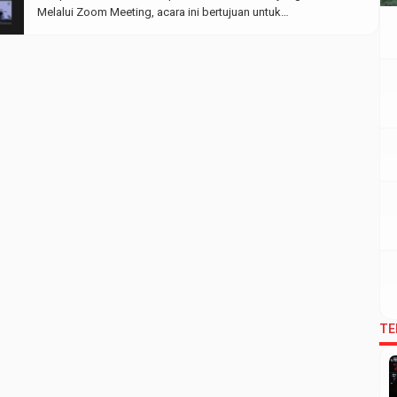
Melalui Zoom Meeting, acara ini bertujuan untuk
mensosialisasikan di kalangan mahasiswa akan bahayanya
pernikahan dini. Pernikahan dini merupakan
pernikahan/perkawinan yang melibatkan anak-anak berusia
kurang dari 18 tahun. Baik antara anak dengan sesamanya,
maupun […]
TE