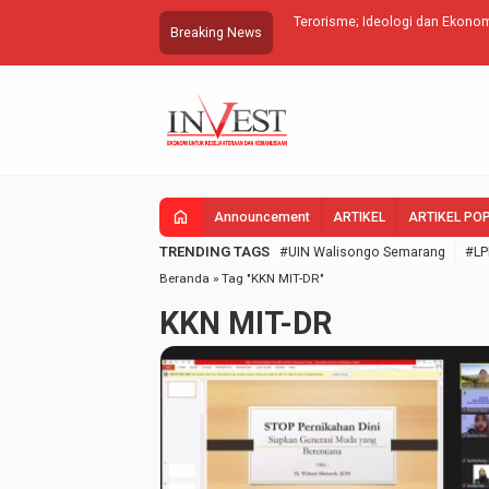
urus
Terorisme; Ideologi dan Ekonomi
Breaking News
home
Announcement
ARTIKEL
ARTIKEL PO
TRENDING TAGS
#UIN Walisongo Semarang
#LP
Beranda
»
Tag "KKN MIT-DR"
KKN MIT-DR