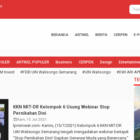
Umroh Gratis
BERANDA
ARTIKEL
BERITA
CERPEN
E-
PULER
ARTIKEL POPULER
Business
CERPEN
Design
Entertainme
M Invest
#FEBI UIN Walisongo Semarang
#UIN Walisongo
#DWI ARI AP
TE
KKN MIT-DR Kelompok 6 Usung Webinar Stop
Pernikahan Dini
calendar_month
Kam, 15 Jul 2021
lpminvest.com- Kamis, (15/7/2021) Kelompok 6 KKN MIT-DR
UIN Walisongo Semarang tengah mengadakan webinar bertajuk
“Stop Pernikahan Dini! Siapkan Generasi Muda yang Berencana.”