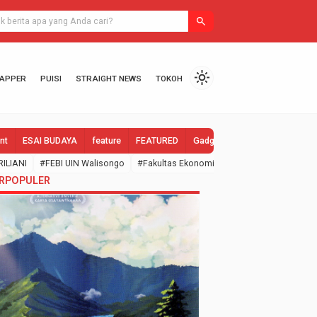
 dan Sepeda Jadi Hadiah Utama
search
light_mode
PAPPER
PUISI
STRAIGHT NEWS
TOKOH
nt
ESAI BUDAYA
feature
FEATURED
Gadgets
GALLERY
Gend
RILIANI
#FEBI UIN Walisongo
#Fakultas Ekonomi dan Bisnis Islam
#febi
RPOPULER