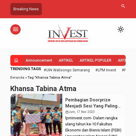
search
Breaking News
menu
light_mode
home
Announcement
ARTIKEL
ARTIKEL POPULER
ARTIKEL 
TRENDING TAGS
#UIN Walisongo Semarang
#LPM Invest
#FEBI U
Beranda
»
Tag "Khansa Tabina Atma"
Khansa Tabina Atma
Pembagian Doorprize
Menjadi Sesi Yang Paling
Ditunggu Dari Acara Febi
calendar_month
Jum, 17 Nov 2023
De-Volution
lpminvest.com- Dalam rangka
ulang tahun ke-10 Fakultas
Ekonomi dan Bisnis Islam (FEBI)