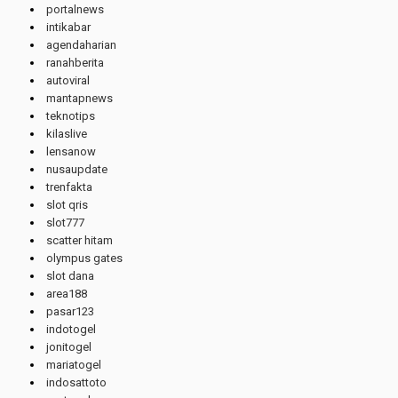
portalnews
intikabar
agendaharian
ranahberita
autoviral
mantapnews
teknotips
kilaslive
lensanow
nusaupdate
trenfakta
slot qris
slot777
scatter hitam
olympus gates
slot dana
area188
pasar123
indotogel
jonitogel
mariatogel
indosattoto