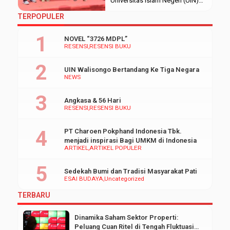
Universitas Islam Negeri (UIN)
Walisongo Semarang
TERPOPULER
menyelenggarakan FEBI DE-
VOLUTION pada Jumat,
NOVEL “3726 MDPL”
(17/11/23) yang bertempat di
RESENSI
RESENSI BUKU
halaman Gedung M. Acara ini
diawali dengan pembukaan dan
UIN Walisongo Bertandang Ke Tiga Negara
dilanjutkan jalan sehat.
NEWS
Kemudian pembagian kupon
doorprize di garis finish. Disela-
Angkasa & 56 Hari
sela pengundian doorprize
RESENSI
RESENSI BUKU
diiringi musik oleh Nayaka Band
sehingga membuat […]
PT Charoen Pokphand Indonesia Tbk.
menjadi inspirasi Bagi UMKM di Indonesia
ARTIKEL
ARTIKEL POPULER
Sedekah Bumi dan Tradisi Masyarakat Pati
ESAI BUDAYA
Uncategorized
TERBARU
Dinamika Saham Sektor Properti:
Peluang Cuan Ritel di Tengah Fluktuasi