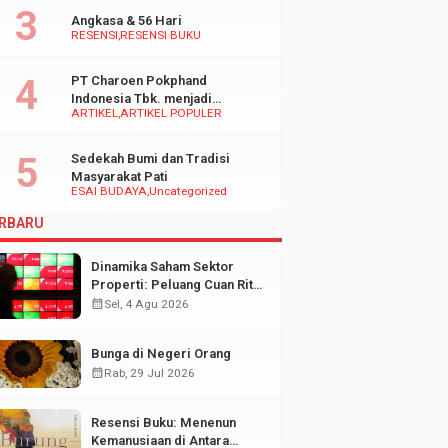
Angkasa & 56 Hari
RESENSI
RESENSI BUKU
PT Charoen Pokphand
Indonesia Tbk. menjadi
ARTIKEL
ARTIKEL POPULER
inspirasi Bagi UMKM di
Indonesia
Sedekah Bumi dan Tradisi
Masyarakat Pati
ESAI BUDAYA
Uncategorized
RBARU
Dinamika Saham Sektor
Properti: Peluang Cuan Ritel
di Tengah Fluktuasi Pasar
calendar_month
Sel, 4 Agu 2026
Modal
Bunga di Negeri Orang
calendar_month
Rab, 29 Jul 2026
Resensi Buku: Menenun
Kemanusiaan di Antara