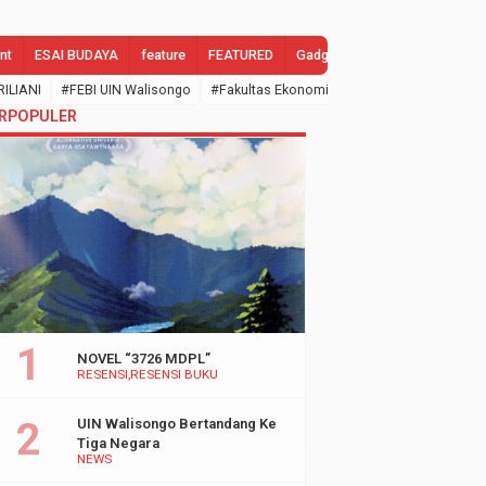
nt
ESAI BUDAYA
feature
FEATURED
Gadgets
GALLERY
Gend
RILIANI
#FEBI UIN Walisongo
#Fakultas Ekonomi dan Bisnis Islam
#febi
RPOPULER
NOVEL “3726 MDPL”
RESENSI
RESENSI BUKU
UIN Walisongo Bertandang Ke
Tiga Negara
NEWS