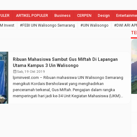
PULER
ARTIKEL POPULER
Business
CERPEN
Design
Entertainme
M Invest
#FEBI UIN Walisongo Semarang
#UIN Walisongo
#DWI ARI AP
TE
Ribuan Mahasiswa Sambut Gus Miftah Di Lapangan
Utama Kampus 3 Uin Walisongo
calendar_month
Sab, 19 Okt 2019
lpminvest.com – Ribuan mahasiswa UIN Walisongo Semarang
mengikuti Kordais Bersholawat yang menghadirkan
penceramah terkenal, Gus Miftah. Pengajian dalam rangka
memperingati hari jadi ke-34 Unit Kegiatan Mahasiswa (UKM)
Kordais Fakultas Dakwah dan Komunikasi (FDK) itu bertempat
di Lapangan Utama Kampus III UIN Walisongo. Mengangkat
tema Cinta Al-Qur’an di Era Milenial, UKM berbasis keagamaan
tersebut ingin menumbuhkan […]