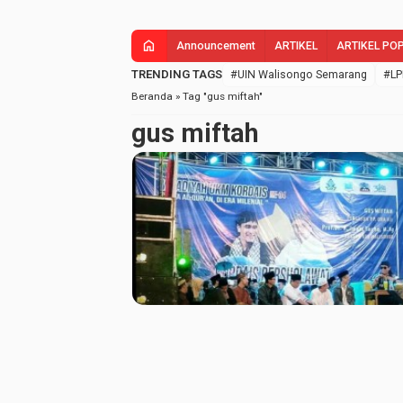
home
Announcement
ARTIKEL
ARTIKEL PO
TRENDING TAGS
#UIN Walisongo Semarang
#LP
Beranda
»
Tag "gus miftah"
gus miftah