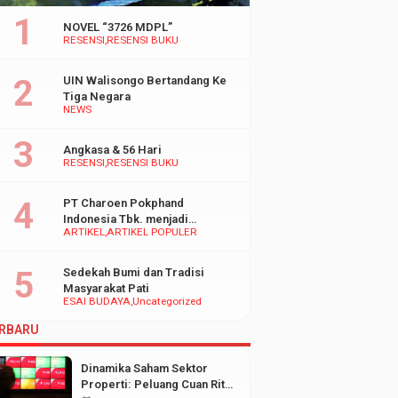
NOVEL “3726 MDPL”
RESENSI
RESENSI BUKU
UIN Walisongo Bertandang Ke
Tiga Negara
NEWS
Angkasa & 56 Hari
RESENSI
RESENSI BUKU
PT Charoen Pokphand
Indonesia Tbk. menjadi
ARTIKEL
ARTIKEL POPULER
inspirasi Bagi UMKM di
Indonesia
Sedekah Bumi dan Tradisi
Masyarakat Pati
ESAI BUDAYA
Uncategorized
RBARU
Dinamika Saham Sektor
Properti: Peluang Cuan Ritel