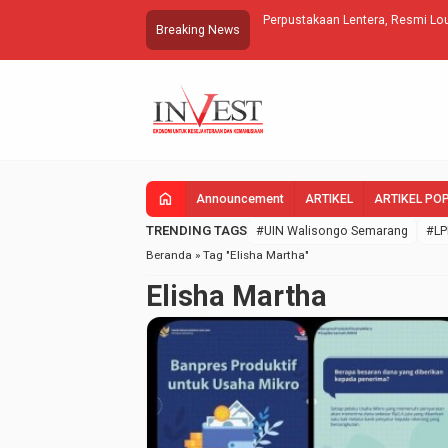
Perpustakaan Lentera, Resmi Lou
Breaking News
home
Announcement
ARTIKEL
ARTIKEL PO
TRENDING TAGS
#UIN Walisongo Semarang
#LP
Beranda
»
Tag "Elisha Martha"
Elisha Martha