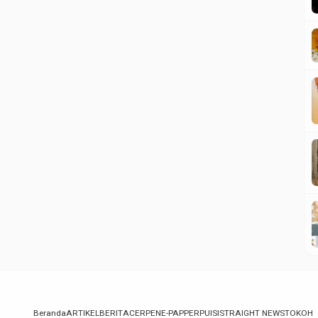
Beranda
ARTIKEL
BERITA
CERPEN
E-PAPPER
PUISI
STRAIGHT NEWS
TOKOH