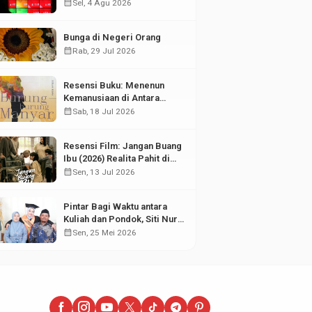
di Tengah Fluktuasi Pasar
calendar_month
Sel, 4 Agu 2026
Modal
Bunga di Negeri Orang
calendar_month
Rab, 29 Jul 2026
Resensi Buku: Menenun
Kemanusiaan di Antara
Puing Sejarah
calendar_month
Sab, 18 Jul 2026
Resensi Film: Jangan Buang
Ibu (2026) Realita Pahit di
Balik Kesuksesan Anak
calendar_month
Sen, 13 Jul 2026
Pintar Bagi Waktu antara
Kuliah dan Pondok, Siti Nur
Aisyah Sabet Gelar
calendar_month
Sen, 25 Mei 2026
Wisudawan Terbaik