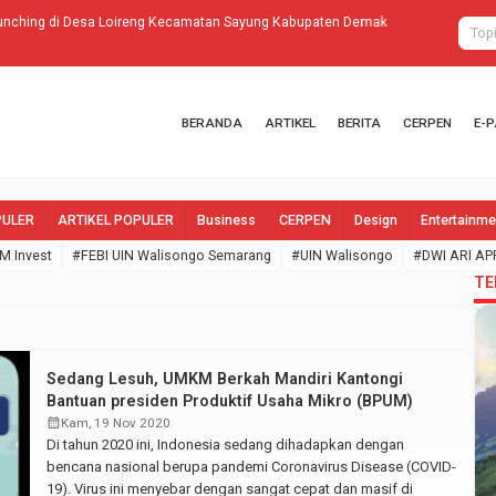
nching di Desa Loireng Kecamatan Sayung Kabupaten Demak
Tumpeng, Mau
Walisongo S
BERANDA
ARTIKEL
BERITA
CERPEN
E-
PULER
ARTIKEL POPULER
Business
CERPEN
Design
Entertainme
M Invest
#FEBI UIN Walisongo Semarang
#UIN Walisongo
#DWI ARI AP
TE
Sedang Lesuh, UMKM Berkah Mandiri Kantongi
Bantuan presiden Produktif Usaha Mikro (BPUM)
calendar_month
Kam, 19 Nov 2020
Di tahun 2020 ini, Indonesia sedang dihadapkan dengan
bencana nasional berupa pandemi Coronavirus Disease (COVID-
19). Virus ini menyebar dengan sangat cepat dan masif di