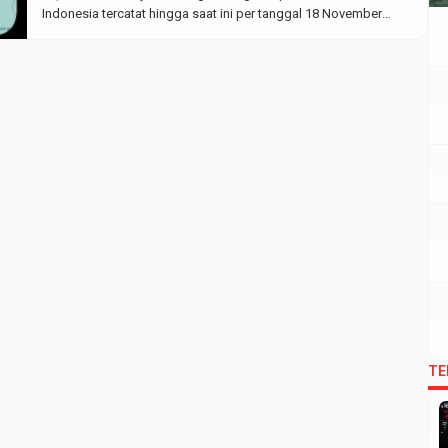
Indonesia tercatat hingga saat ini per tanggal 18 November
2020 terkonfirmasi sebanyak 479 ribu kasus. Kasus positif
COVID-19 mencapai 478.720 kasus, yang dinyatakan sembuh
402.347 kasus, dan meninggal sebanyak 15.503 kasus. […]
TE