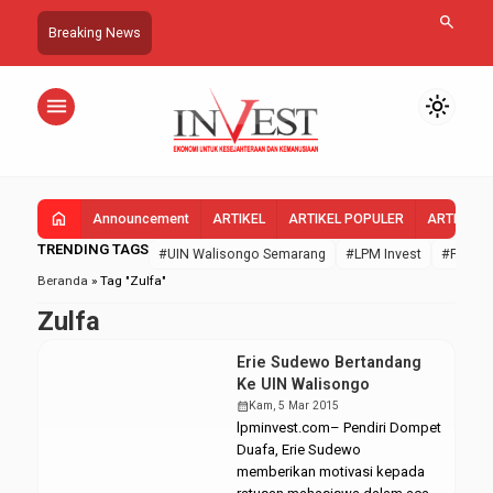
search
Breaking News
menu
light_mode
home
Announcement
ARTIKEL
ARTIKEL POPULER
ARTIKEL 
TRENDING TAGS
#UIN Walisongo Semarang
#LPM Invest
#FEBI U
Beranda
»
Tag "Zulfa"
Zulfa
Erie Sudewo Bertandang
Ke UIN Walisongo
calendar_month
Kam, 5 Mar 2015
lpminvest.com– Pendiri Dompet
Duafa, Erie Sudewo
memberikan motivasi kepada