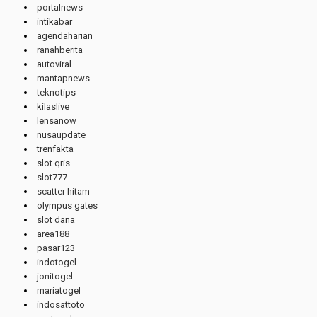
portalnews
intikabar
agendaharian
ranahberita
autoviral
mantapnews
teknotips
kilaslive
lensanow
nusaupdate
trenfakta
slot qris
slot777
scatter hitam
olympus gates
slot dana
area188
pasar123
indotogel
jonitogel
mariatogel
indosattoto