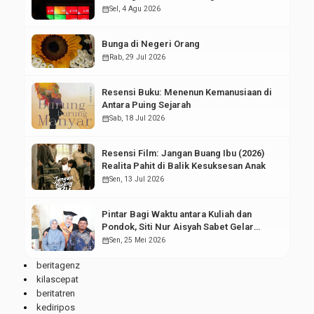
Pasar Modal
calendar_month
Sel, 4 Agu 2026
Bunga di Negeri Orang
calendar_month
Rab, 29 Jul 2026
Resensi Buku: Menenun Kemanusiaan di
Antara Puing Sejarah
calendar_month
Sab, 18 Jul 2026
Resensi Film: Jangan Buang Ibu (2026)
Realita Pahit di Balik Kesuksesan Anak
calendar_month
Sen, 13 Jul 2026
Pintar Bagi Waktu antara Kuliah dan
Pondok, Siti Nur Aisyah Sabet Gelar
Wisudawan Terbaik
calendar_month
Sen, 25 Mei 2026
beritagenz
kilascepat
beritatren
kediripos