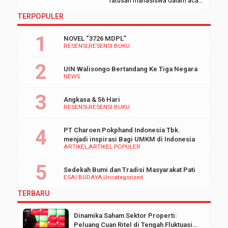
ratusan mahasiswa dalam acara
Stadium General Semester
TERPOPULER
Genap Tahun Akademik
2014/2015 yang
NOVEL “3726 MDPL”
diselenggarakan oleh Fakultas
RESENSI
RESENSI BUKU
Ekonomi dan Bisnis Islam (FEBI)
UIN Walisongo. Selasa,
UIN Walisongo Bertandang Ke Tiga Negara
(3/3/2015). Dalam kesempatan
NEWS
itu, Ia menyampaikan materi
berkaitan dengan bisnis dan
Angkasa & 56 Hari
sosial, kapitalis dan feodal,
RESENSI
RESENSI BUKU
perbedaan tujuan antara
ekonomi Islam dan ekonomi
PT Charoen Pokphand Indonesia Tbk.
konvensional, […]
menjadi inspirasi Bagi UMKM di Indonesia
ARTIKEL
ARTIKEL POPULER
Sedekah Bumi dan Tradisi Masyarakat Pati
ESAI BUDAYA
Uncategorized
TERBARU
Dinamika Saham Sektor Properti:
Peluang Cuan Ritel di Tengah Fluktuasi