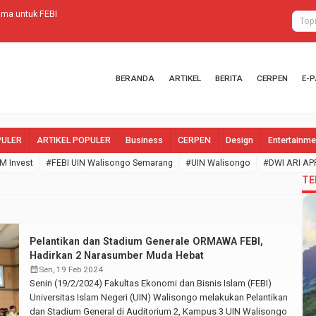
ma untuk FEBI
Ungkap Makna
BERANDA
ARTIKEL
BERITA
CERPEN
E-
PULER
ARTIKEL POPULER
Business
CERPEN
Design
Entertainme
M Invest
#FEBI UIN Walisongo Semarang
#UIN Walisongo
#DWI ARI AP
TE
Pelantikan dan Stadium Generale ORMAWA FEBI,
Hadirkan 2 Narasumber Muda Hebat
calendar_month
Sen, 19 Feb 2024
Senin (19/2/2024) Fakultas Ekonomi dan Bisnis Islam (FEBI)
Universitas Islam Negeri (UIN) Walisongo melakukan Pelantikan
dan Stadium General di Auditorium 2, Kampus 3 UIN Walisongo