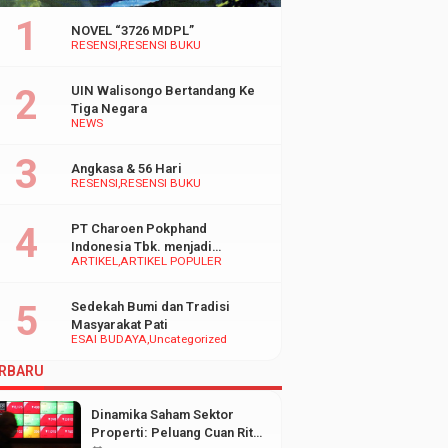
NOVEL “3726 MDPL”
RESENSI
RESENSI BUKU
UIN Walisongo Bertandang Ke
Tiga Negara
NEWS
Angkasa & 56 Hari
RESENSI
RESENSI BUKU
PT Charoen Pokphand
Indonesia Tbk. menjadi
ARTIKEL
ARTIKEL POPULER
inspirasi Bagi UMKM di
Indonesia
Sedekah Bumi dan Tradisi
Masyarakat Pati
ESAI BUDAYA
Uncategorized
RBARU
Dinamika Saham Sektor
Properti: Peluang Cuan Ritel