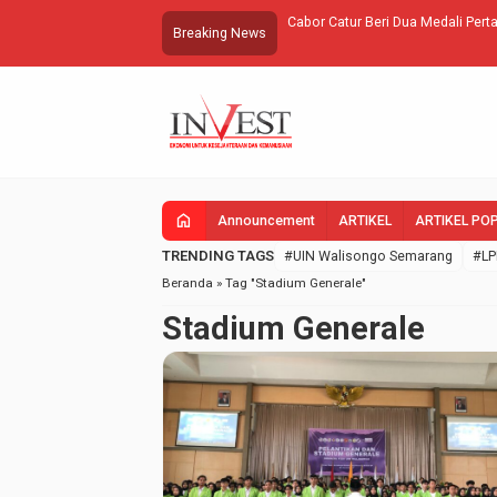
Cabor Catur Beri Dua Medali Perta
Breaking News
home
Announcement
ARTIKEL
ARTIKEL PO
TRENDING TAGS
#UIN Walisongo Semarang
#LP
Beranda
»
Tag "Stadium Generale"
Stadium Generale