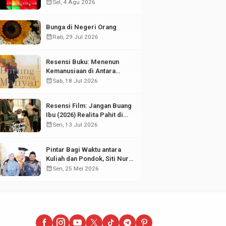
di Tengah Fluktuasi Pasar
calendar_month
Sel, 4 Agu 2026
Modal
Bunga di Negeri Orang
calendar_month
Rab, 29 Jul 2026
Resensi Buku: Menenun
Kemanusiaan di Antara
Puing Sejarah
calendar_month
Sab, 18 Jul 2026
Resensi Film: Jangan Buang
Ibu (2026) Realita Pahit di
Balik Kesuksesan Anak
calendar_month
Sen, 13 Jul 2026
Pintar Bagi Waktu antara
Kuliah dan Pondok, Siti Nur
Aisyah Sabet Gelar
calendar_month
Sen, 25 Mei 2026
Wisudawan Terbaik