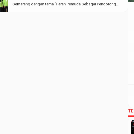
Semarang dengan tema “Peran Pemuda Sebagai Pendorong
Ekonomi Kreatif di Era Society 5.0” . Acara ini dihadiri oleh
Dekan FEBI, Wakil Dekan FEBI, Staff dan beberapa dosen FEBI,
serta Mahasiswa […]
TE