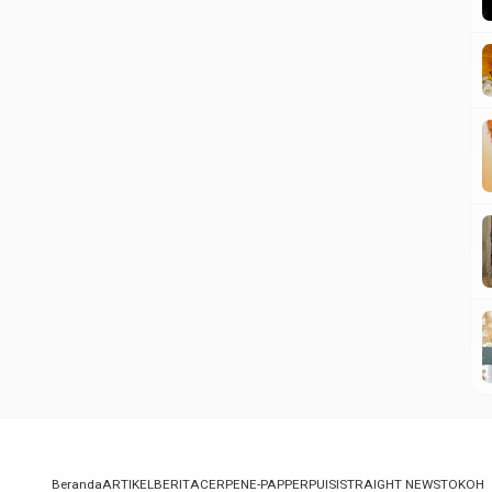
Beranda
ARTIKEL
BERITA
CERPEN
E-PAPPER
PUISI
STRAIGHT NEWS
TOKOH