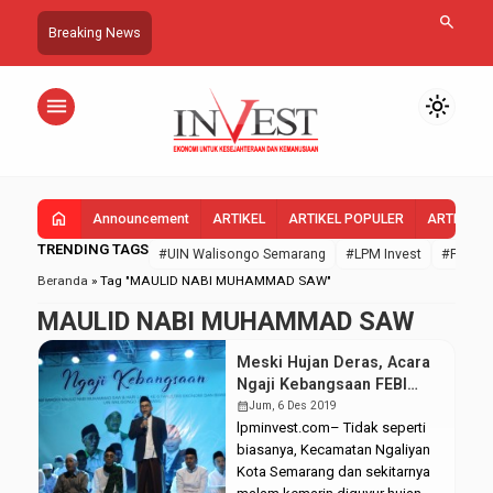
search
Breaking News
menu
light_mode
home
Announcement
ARTIKEL
ARTIKEL POPULER
ARTIKEL 
TRENDING TAGS
#UIN Walisongo Semarang
#LPM Invest
#FEBI U
Beranda
»
Tag "MAULID NABI MUHAMMAD SAW"
MAULID NABI MUHAMMAD SAW
Meski Hujan Deras, Acara
Ngaji Kebangsaan FEBI
Disambut Antusias
calendar_month
Jum, 6 Des 2019
lpminvest.com– Tidak seperti
biasanya, Kecamatan Ngaliyan
Kota Semarang dan sekitarnya