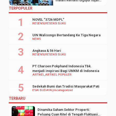
malam kemarin diguyur hujan
deras disertai petir. Hal ini
TERPOPULER
sedikit menjadi kendala bagi
Dewan Eksekutif Mahasiswa
NOVEL “3726 MDPL”
(Dema) Fakultas Ekonomi dan
RESENSI
RESENSI BUKU
Bisnis Islam (FEBI). Pasalnya,
mereka telah mempersiapkan
UIN Walisongo Bertandang Ke Tiga Negara
acara Ngaji Kebangsaan dalam
NEWS
rangka memperingati Maulid
Nabi Muhammad SAW dan hari
Angkasa & 56 Hari
ulang tahun FEBI yang ke-6 di […]
RESENSI
RESENSI BUKU
PT Charoen Pokphand Indonesia Tbk.
menjadi inspirasi Bagi UMKM di Indonesia
ARTIKEL
ARTIKEL POPULER
Sedekah Bumi dan Tradisi Masyarakat Pati
ESAI BUDAYA
Uncategorized
TERBARU
Dinamika Saham Sektor Properti:
Peluang Cuan Ritel di Tengah Fluktuasi