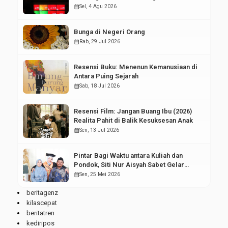
Pasar Modal
calendar_month
Sel, 4 Agu 2026
Bunga di Negeri Orang
calendar_month
Rab, 29 Jul 2026
Resensi Buku: Menenun Kemanusiaan di
Antara Puing Sejarah
calendar_month
Sab, 18 Jul 2026
Resensi Film: Jangan Buang Ibu (2026)
Realita Pahit di Balik Kesuksesan Anak
calendar_month
Sen, 13 Jul 2026
Pintar Bagi Waktu antara Kuliah dan
Pondok, Siti Nur Aisyah Sabet Gelar
Wisudawan Terbaik
calendar_month
Sen, 25 Mei 2026
beritagenz
kilascepat
beritatren
kediripos