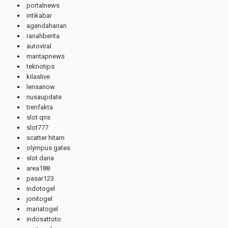
portalnews
intikabar
agendaharian
ranahberita
autoviral
mantapnews
teknotips
kilaslive
lensanow
nusaupdate
trenfakta
slot qris
slot777
scatter hitam
olympus gates
slot dana
area188
pasar123
indotogel
jonitogel
mariatogel
indosattoto