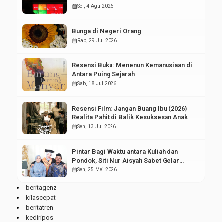
Pasar Modal
calendar_month
Sel, 4 Agu 2026
Bunga di Negeri Orang
calendar_month
Rab, 29 Jul 2026
Resensi Buku: Menenun Kemanusiaan di
Antara Puing Sejarah
calendar_month
Sab, 18 Jul 2026
Resensi Film: Jangan Buang Ibu (2026)
Realita Pahit di Balik Kesuksesan Anak
calendar_month
Sen, 13 Jul 2026
Pintar Bagi Waktu antara Kuliah dan
Pondok, Siti Nur Aisyah Sabet Gelar
Wisudawan Terbaik
calendar_month
Sen, 25 Mei 2026
beritagenz
kilascepat
beritatren
kediripos