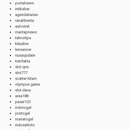
portalnews
intikabar
agendaharian
ranahberita
autoviral
mantapnews
teknotips
kilaslive
lensanow
nusaupdate
trenfakta
slot qris
slot777
scatter hitam
olympus gates
slot dana
area188
pasar123
indotogel
jonitogel
mariatogel
indosattoto