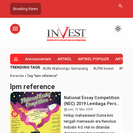
search
Breaking News
menu
light_mode
home
Announcement
ARTIKEL
ARTIKEL POPULER
ARTIKEL 
TRENDING TAGS
#UIN Walisongo Semarang
#LPM Invest
#FEBI U
Beranda
»
Tag "lpm reference"
lpm reference
National Essay Competition
(NEC) 2019 Lembaga Pers
Mahasiswa Invest
calendar_month
Jum, 15 Mar 2019
Hidup mahasiswa! Dunia kini
tengah memasuki era Revolusi
Industri 4.0. Hal ini ditandai