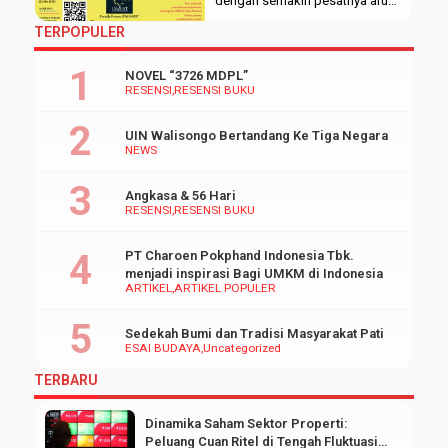
dengan semakin pesatnya arus
globalisasi dan perkembangan
TERPOPULER
teknologi yang menekankan
pada pola digital economy,
NOVEL “3726 MDPL”
artificial intelligence, big data,
RESENSI
RESENSI BUKU
robotic, dan lain sebagainya.
Tidak terkecuali Indonesia,
UIN Walisongo Bertandang Ke Tiga Negara
teknologi kian canggih dan
NEWS
digandrungi kaum milenial.
Namun di tengah pesatnya
Angkasa & 56 Hari
perkembangan teknologi, justru
RESENSI
RESENSI BUKU
semakin banyak yang […]
PT Charoen Pokphand Indonesia Tbk.
menjadi inspirasi Bagi UMKM di Indonesia
ARTIKEL
ARTIKEL POPULER
Sedekah Bumi dan Tradisi Masyarakat Pati
ESAI BUDAYA
Uncategorized
TERBARU
Dinamika Saham Sektor Properti:
Peluang Cuan Ritel di Tengah Fluktuasi