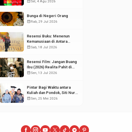
di Tengah Fluktuasi Pasar
calendar_month
Sel, 4 Agu 2026
Modal
Bunga di Negeri Orang
calendar_month
Rab, 29 Jul 2026
Resensi Buku: Menenun
Kemanusiaan di Antara
Puing Sejarah
calendar_month
Sab, 18 Jul 2026
Resensi Film: Jangan Buang
Ibu (2026) Realita Pahit di
Balik Kesuksesan Anak
calendar_month
Sen, 13 Jul 2026
Pintar Bagi Waktu antara
Kuliah dan Pondok, Siti Nur
Aisyah Sabet Gelar
calendar_month
Sen, 25 Mei 2026
Wisudawan Terbaik