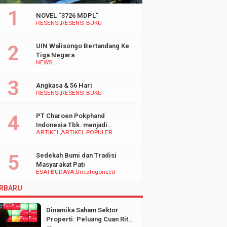
NOVEL “3726 MDPL”
RESENSI
RESENSI BUKU
UIN Walisongo Bertandang Ke
Tiga Negara
NEWS
Angkasa & 56 Hari
RESENSI
RESENSI BUKU
PT Charoen Pokphand
Indonesia Tbk. menjadi
ARTIKEL
ARTIKEL POPULER
inspirasi Bagi UMKM di
Indonesia
Sedekah Bumi dan Tradisi
Masyarakat Pati
ESAI BUDAYA
Uncategorized
RBARU
Dinamika Saham Sektor
Properti: Peluang Cuan Ritel