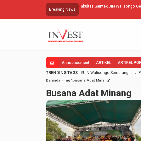
 Mahasiswa
Fakultas Saintek UIN Walisongo G
Breaking News
home
Announcement
ARTIKEL
ARTIKEL PO
TRENDING TAGS
#UIN Walisongo Semarang
#LP
Beranda
»
Tag "Busana Adat Minang"
Busana Adat Minang