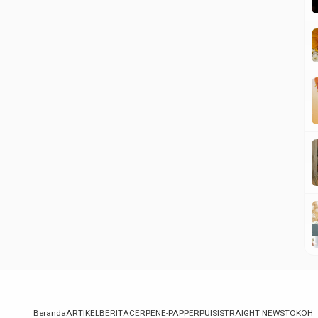
Beranda
ARTIKEL
BERITA
CERPEN
E-PAPPER
PUISI
STRAIGHT NEWS
TOKOH