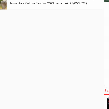
Nusantara Culture Festival 2023 pada hari (25/05/2023).
Bertempat di lapangan utama Kampus 3 UIN Walisongo.
Mengusung tema “Cara Asyik Mencintai Budaya Indonesia”
kolaborasi tersebut mengajak semua kalangan untuk ikut
merayakan keberagaman yang ada dengan rasa gembira. […]
TE