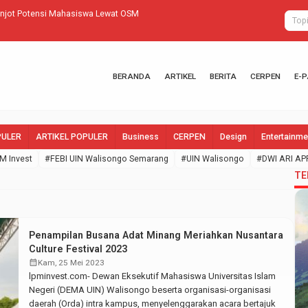
enjot Potensi Mahasiswa Lewat OSM
Perang Iran d
BERANDA
ARTIKEL
BERITA
CERPEN
E-
PULER
ARTIKEL POPULER
Business
CERPEN
Design
Entertainme
M Invest
#FEBI UIN Walisongo Semarang
#UIN Walisongo
#DWI ARI AP
TE
Penampilan Busana Adat Minang Meriahkan Nusantara
Culture Festival 2023
calendar_month
Kam, 25 Mei 2023
lpminvest.com- Dewan Eksekutif Mahasiswa Universitas Islam
Negeri (DEMA UIN) Walisongo beserta organisasi-organisasi
daerah (Orda) intra kampus, menyelenggarakan acara bertajuk