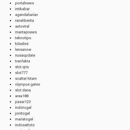
portalnews
intikabar
agendaharian
ranahberita
autoviral
mantapnews
teknotips
kilaslive
lensanow
nusaupdate
trenfakta
slot qris
slot777
scatter hitam
olympus gates
slot dana
area188
pasar123
indotogel
jonitogel
mariatogel
indosattoto