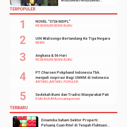
wisudawan/wisudawati
Universitas Islam Negeri (UIN)
TERPOPULER
Walisongo Semarang. Pasalnya,
pada hari itu tentunya jadi
NOVEL “3726 MDPL”
agenda penting bagi
RESENSI
RESENSI BUKU
wisudawan/wisudawati.
Berbicara mengenai budget
UIN Walisongo Bertandang Ke Tiga Negara
wisuda, tentunya
NEWS
wisudawan/wisudawati
berbeda. Bagi wisudawati,
Angkasa & 56 Hari
pilihan kebaya dan songket
RESENSI
RESENSI BUKU
tentu merupakan hal yang
sangat diutamakan. Selain itu,
PT Charoen Pokphand Indonesia Tbk.
make up yang digunakan juga
menjadi inspirasi Bagi UMKM di Indonesia
sangat diperhatikan. Mereka
ARTIKEL
ARTIKEL POPULER
tentu […]
Sedekah Bumi dan Tradisi Masyarakat Pati
ESAI BUDAYA
Uncategorized
TERBARU
Dinamika Saham Sektor Properti:
Peluang Cuan Ritel di Tengah Fluktuasi