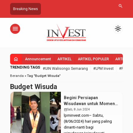
search
Breaking News
menu
light_mode
home
Announcement
ARTIKEL
ARTIKEL POPULER
ARTIKEL 
TRENDING TAGS
#UIN Walisongo Semarang
#LPM Invest
#FEBI U
Beranda
»
Tag "Budget Wisuda"
Budget Wisuda
Begini Persiapan
Wisudawan untuk Momen
Wisuda
calendar_month
Sab, 8 Jun 2024
lpminvest.com– Sabtu,
(8/06/2024) hari yang paling
dinanti-nanti bagi