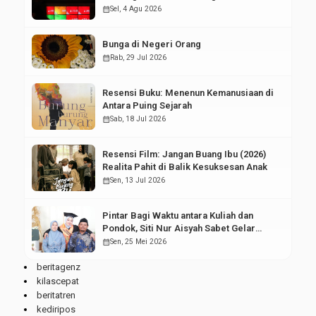
Pasar Modal
calendar_month
Sel, 4 Agu 2026
Bunga di Negeri Orang
calendar_month
Rab, 29 Jul 2026
Resensi Buku: Menenun Kemanusiaan di
Antara Puing Sejarah
calendar_month
Sab, 18 Jul 2026
Resensi Film: Jangan Buang Ibu (2026)
Realita Pahit di Balik Kesuksesan Anak
calendar_month
Sen, 13 Jul 2026
Pintar Bagi Waktu antara Kuliah dan
Pondok, Siti Nur Aisyah Sabet Gelar
Wisudawan Terbaik
calendar_month
Sen, 25 Mei 2026
beritagenz
kilascepat
beritatren
kediripos