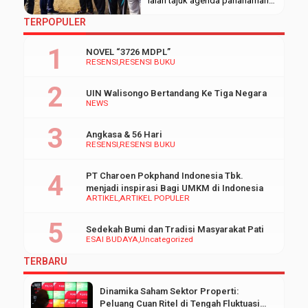
ialah tajuk agenda pananaman
300 pohon buah. Kegiatan
TERPOPULER
diikuti oleh 263 mahasiswa
bidikmisi angkatan 2019 yang
NOVEL “3726 MDPL”
terdiri dari delapan fakultas.
RESENSI
RESENSI BUKU
Area penanaman pohon yakni di
sekitar gedung Rektorat baru
UIN Walisongo Bertandang Ke Tiga Negara
kampus 3 UIN Walisongo
NEWS
Semarang (ISDB). Jumat
(6/12/2019). “Kegiatan ini
Angkasa & 56 Hari
sangat monumental untuk masa
RESENSI
RESENSI BUKU
depan, karena pohon […]
PT Charoen Pokphand Indonesia Tbk.
menjadi inspirasi Bagi UMKM di Indonesia
ARTIKEL
ARTIKEL POPULER
Sedekah Bumi dan Tradisi Masyarakat Pati
ESAI BUDAYA
Uncategorized
TERBARU
Dinamika Saham Sektor Properti:
Peluang Cuan Ritel di Tengah Fluktuasi