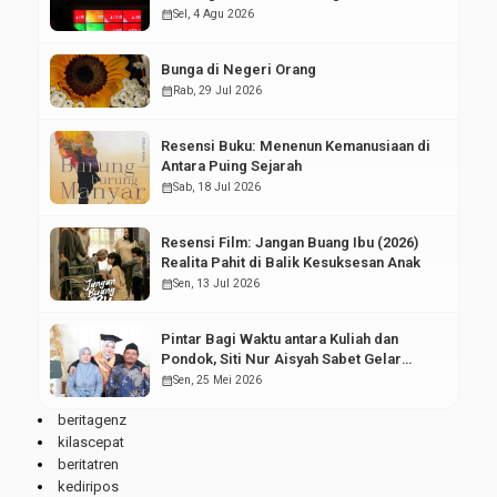
Pasar Modal
calendar_month
Sel, 4 Agu 2026
Bunga di Negeri Orang
calendar_month
Rab, 29 Jul 2026
Resensi Buku: Menenun Kemanusiaan di
Antara Puing Sejarah
calendar_month
Sab, 18 Jul 2026
Resensi Film: Jangan Buang Ibu (2026)
Realita Pahit di Balik Kesuksesan Anak
calendar_month
Sen, 13 Jul 2026
Pintar Bagi Waktu antara Kuliah dan
Pondok, Siti Nur Aisyah Sabet Gelar
Wisudawan Terbaik
calendar_month
Sen, 25 Mei 2026
beritagenz
kilascepat
beritatren
kediripos