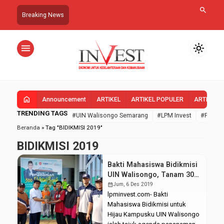
search
Breaking News
menu
light_mode
home
Announcement
ARTIKEL
ARTIKEL POPULER
ARTIKEL 
TRENDING TAGS
#UIN Walisongo Semarang
#LPM Invest
#FEBI U
Beranda
»
Tag "BIDIKMISI 2019"
BIDIKMISI 2019
Bakti Mahasiswa Bidikmisi
UIN Walisongo, Tanam 300
Pohon
calendar_month
Jum, 6 Des 2019
lpminvest.com- Bakti
Mahasiswa Bidikmisi untuk
Hijau Kampusku UIN Walisongo