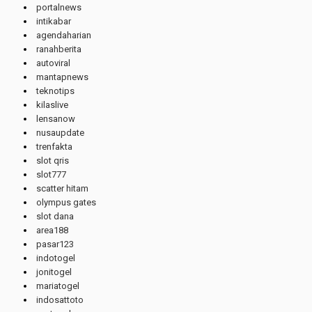
portalnews
intikabar
agendaharian
ranahberita
autoviral
mantapnews
teknotips
kilaslive
lensanow
nusaupdate
trenfakta
slot qris
slot777
scatter hitam
olympus gates
slot dana
area188
pasar123
indotogel
jonitogel
mariatogel
indosattoto