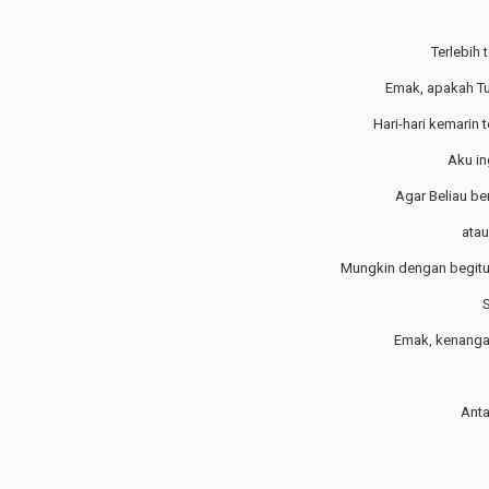
Terlebih
Emak, apakah Tu
Hari-hari kemarin 
Aku in
Agar Beliau be
atau
Mungkin dengan begitu
S
Emak, kenangan
Anta