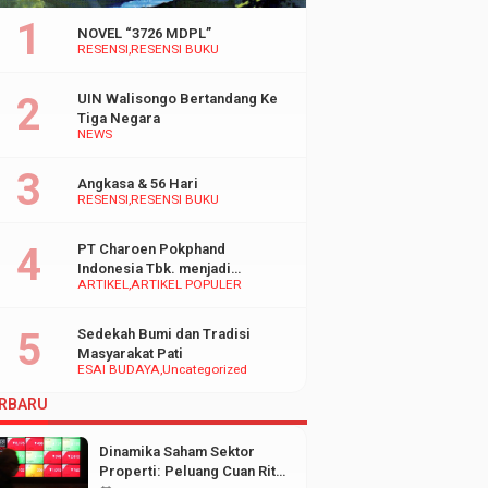
NOVEL “3726 MDPL”
RESENSI
RESENSI BUKU
UIN Walisongo Bertandang Ke
Tiga Negara
NEWS
Angkasa & 56 Hari
RESENSI
RESENSI BUKU
PT Charoen Pokphand
Indonesia Tbk. menjadi
ARTIKEL
ARTIKEL POPULER
inspirasi Bagi UMKM di
Indonesia
Sedekah Bumi dan Tradisi
Masyarakat Pati
ESAI BUDAYA
Uncategorized
RBARU
Dinamika Saham Sektor
Properti: Peluang Cuan Ritel