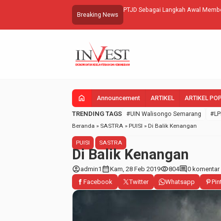
embang
PTJD Sebagai Langkah Awal Membe
Breaking News
home
Announcement
ARTIKEL
ARTIKEL PO
TRENDING TAGS
#UIN Walisongo Semarang
#LP
Beranda
»
SASTRA
»
PUISI
»
Di Balik Kenangan
PUISI
SASTRA
Di Balik Kenangan
account_circle
calendar_month
visibility
comment
admin1
Kam, 28 Feb 2019
804
0 komentar
Facebook
Twitter
Whatsapp
Pin