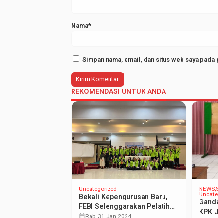
Nama*
Simpan nama, email, dan situs web saya pada 
REKOMENDASI UNTUK ANDA
Uncategorized
NEWS
Uncate
voor Spelen bij
Bekali Kepengurusan Baru,
Ganda
o
FEBI Selenggarakan Pelatihan
KPK J
Kepemimpinan
calendar_month
2025
Rab, 31 Jan 2024