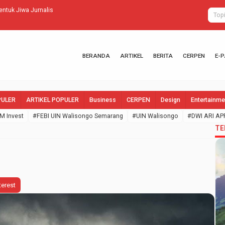
ntuk Jiwa Jurnalis
Sistem GPN BI
BERANDA
ARTIKEL
BERITA
CERPEN
E-
PULER
ARTIKEL POPULER
Business
CERPEN
Design
Entertainme
M Invest
#FEBI UIN Walisongo Semarang
#UIN Walisongo
#DWI ARI AP
TE
terest