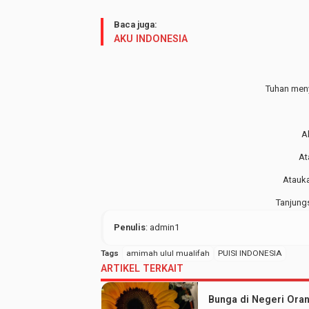
Baca juga:
AKU INDONESIA
Tuhan meny
A
At
Atauka
Tanjungs
Penulis
: admin1
Tags
amimah ulul mualifah
PUISI INDONESIA
ARTIKEL TERKAIT
Bunga di Negeri Ora