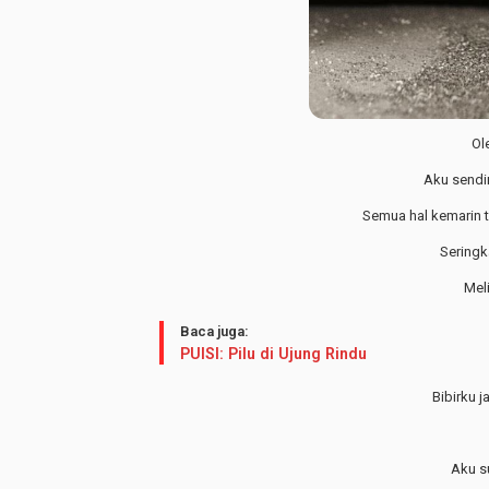
Ol
Aku sendir
Semua hal kemarin 
Seringk
Mel
Baca juga:
PUISI: Pilu di Ujung Rindu
Bibirku 
Aku s