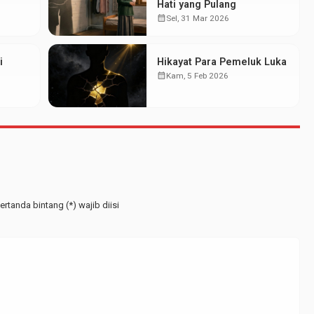
Hati yang Pulang
calendar_month
Sel, 31 Mar 2026
i
Hikayat Para Pemeluk Luka
calendar_month
Kam, 5 Feb 2026
rtanda bintang (*) wajib diisi