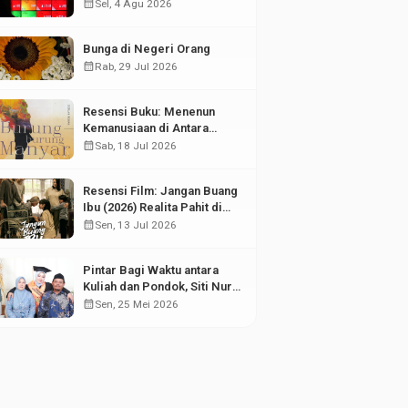
di Tengah Fluktuasi Pasar
calendar_month
Sel, 4 Agu 2026
Modal
Bunga di Negeri Orang
calendar_month
Rab, 29 Jul 2026
Resensi Buku: Menenun
Kemanusiaan di Antara
Puing Sejarah
calendar_month
Sab, 18 Jul 2026
Resensi Film: Jangan Buang
Ibu (2026) Realita Pahit di
Balik Kesuksesan Anak
calendar_month
Sen, 13 Jul 2026
Pintar Bagi Waktu antara
Kuliah dan Pondok, Siti Nur
Aisyah Sabet Gelar
calendar_month
Sen, 25 Mei 2026
Wisudawan Terbaik