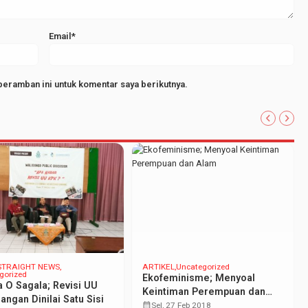
Email*
peramban ini untuk komentar saya berikutnya.
STRAIGHT NEWS
ARTIKEL
Uncategorized
gorized
Ekofeminisme; Menyoal
 O Sagala; Revisi UU
Keintiman Perempuan dan
angan Dinilai Satu Sisi
Alam
calendar_month
Sel, 27 Feb 2018