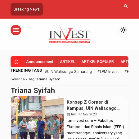
search
Breaking News
menu
light_mode
home
Announcement
ARTIKEL
ARTIKEL POPULER
ARTIKEL 
TRENDING TAGS
#UIN Walisongo Semarang
#LPM Invest
#FEBI U
Beranda
»
Tag "Triana Syifah"
Triana Syifah
Konsep Z Corner di
Kampus, UIN Walisongo
Jadi yang Pertama
calendar_month
Jum, 17 Nov 2023
lpminvest.com – Fakultas
Ekonomi dan Bisnis Islam (FEBI)
memperingati anniversary yang