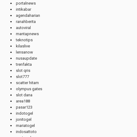
portalnews
intikabar
agendaharian
ranahberita
autoviral
mantapnews
teknotips
kilaslive
lensanow
nusaupdate
trenfakta
slot qris
slot777
scatter hitam
olympus gates
slot dana
area188
pasar123
indotogel
jonitogel
mariatogel
indosattoto