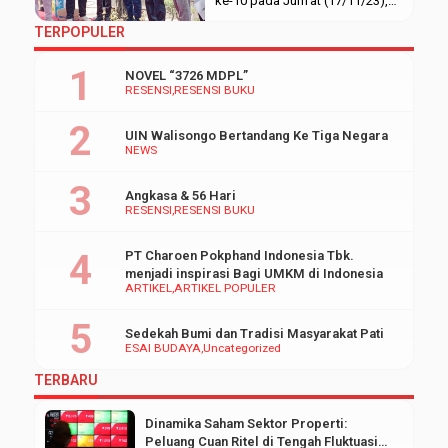
ke-10 pada Jum’at (17/11/23),
bertempat di halaman Fakultas
TERPOPULER
Ekonomi dan Bisnis Islam
Kampus 3 UIN Walisongo
NOVEL “3726 MDPL”
tepatnya di depan Gedung
RESENSI
RESENSI BUKU
Dekanat Fakultas Ekonomi dan
Bisnis Islam. Anniversary tahun
UIN Walisongo Bertandang Ke Tiga Negara
ini mengusung nama FEBI
NEWS
Devolution. Acara ini dihadiri
oleh para dosen, civitas
Angkasa & 56 Hari
akademik , mahasiswa, dan […]
RESENSI
RESENSI BUKU
PT Charoen Pokphand Indonesia Tbk.
menjadi inspirasi Bagi UMKM di Indonesia
ARTIKEL
ARTIKEL POPULER
Sedekah Bumi dan Tradisi Masyarakat Pati
ESAI BUDAYA
Uncategorized
TERBARU
Dinamika Saham Sektor Properti:
Peluang Cuan Ritel di Tengah Fluktuasi