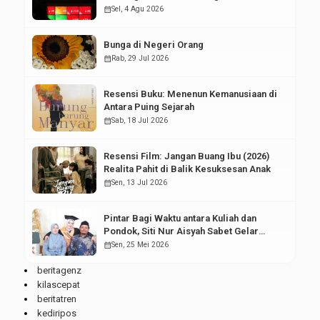
Pasar Modal
calendar_month
Sel, 4 Agu 2026
Bunga di Negeri Orang
calendar_month
Rab, 29 Jul 2026
Resensi Buku: Menenun Kemanusiaan di
Antara Puing Sejarah
calendar_month
Sab, 18 Jul 2026
Resensi Film: Jangan Buang Ibu (2026)
Realita Pahit di Balik Kesuksesan Anak
calendar_month
Sen, 13 Jul 2026
Pintar Bagi Waktu antara Kuliah dan
Pondok, Siti Nur Aisyah Sabet Gelar
Wisudawan Terbaik
calendar_month
Sen, 25 Mei 2026
beritagenz
kilascepat
beritatren
kediripos