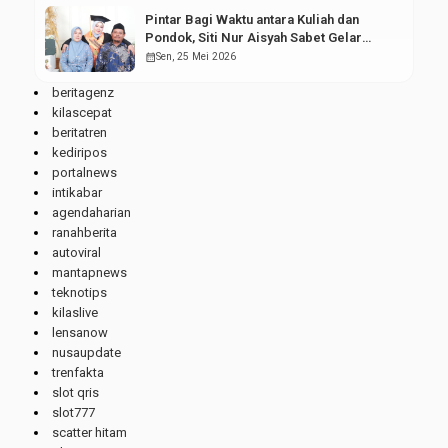
Pintar Bagi Waktu antara Kuliah dan
Pondok, Siti Nur Aisyah Sabet Gelar
Wisudawan Terbaik
calendar_month
Sen, 25 Mei 2026
beritagenz
kilascepat
beritatren
kediripos
portalnews
intikabar
agendaharian
ranahberita
autoviral
mantapnews
teknotips
kilaslive
lensanow
nusaupdate
trenfakta
slot qris
slot777
scatter hitam