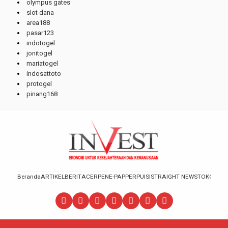
olympus gates
slot dana
area188
pasar123
indotogel
jonitogel
mariatogel
indosattoto
protogel
pinang168
Beranda
ARTIKEL
BERITA
CERPEN
E-PAPPER
PUISI
STRAIGHT NEWS
TOKOH