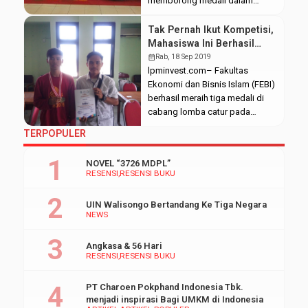
memborong medali dalam
ajang bergengsi Invitasi Pekan
Pengembangan Bakat dan Minat
Tak Pernah Ikut Kompetisi,
Mahasiswa (IPPBMM) 2021.
Mahasiswa Ini Berhasil
Perolehannya sebanyak 9
Raih Prestasi
calendar_month
Rab, 18 Sep 2019
medali di antaranya 2 emas, 1
lpminvest.com– Fakultas
perak, dan 6 perunggu. Medali
Ekonomi dan Bisnis Islam (FEBI)
dan gelar juara yang diperoleh
berhasil meraih tiga medali di
merupakan sumbangan dari
cabang lomba catur pada
cabang lomba tenis meja, catur,
Orientasi Olahraga, Seni, Ilmiah,
TERPOPULER
karate, pencak silat, dan karya
dan Keterampilan (Orsenik)
tulis […]
2019. Tiga medali yang
NOVEL “3726 MDPL”
diperoleh yaitu emas kategori
RESENSI
RESENSI BUKU
cepat putra oleh Ihza Ahzami
Akbar, perak kategori kilat putri
UIN Walisongo Bertandang Ke Tiga Negara
yang diraih oleh Nafila Firda dan
NEWS
perunggu kategori cepat putri
oleh Ifnasya Kharisma Suci. […]
Angkasa & 56 Hari
RESENSI
RESENSI BUKU
PT Charoen Pokphand Indonesia Tbk.
menjadi inspirasi Bagi UMKM di Indonesia