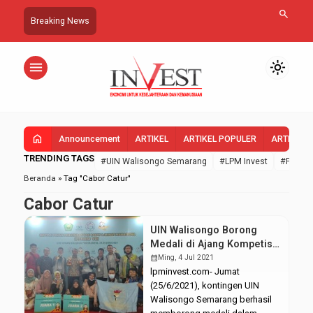
search
Breaking News
menu
light_mode
home
Announcement
ARTIKEL
ARTIKEL POPULER
ARTIKEL 
TRENDING TAGS
#UIN Walisongo Semarang
#LPM Invest
#FEBI U
Beranda
»
Tag "Cabor Catur"
Cabor Catur
UIN Walisongo Borong
Medali di Ajang Kompetisi
IPPBMM 2021
calendar_month
Ming, 4 Jul 2021
lpminvest.com- Jumat
(25/6/2021), kontingen UIN
Walisongo Semarang berhasil