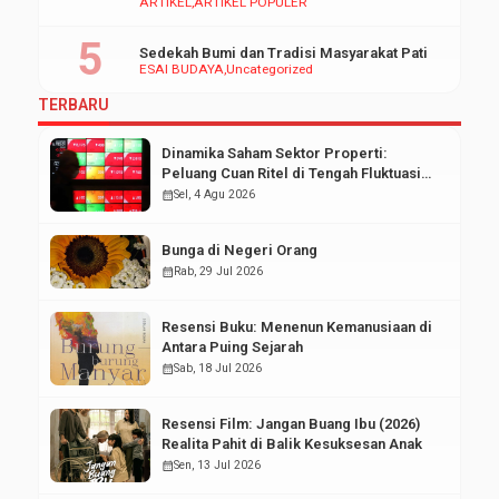
ARTIKEL
ARTIKEL POPULER
Sedekah Bumi dan Tradisi Masyarakat Pati
ESAI BUDAYA
Uncategorized
TERBARU
Dinamika Saham Sektor Properti:
Peluang Cuan Ritel di Tengah Fluktuasi
Pasar Modal
calendar_month
Sel, 4 Agu 2026
Bunga di Negeri Orang
calendar_month
Rab, 29 Jul 2026
Resensi Buku: Menenun Kemanusiaan di
Antara Puing Sejarah
calendar_month
Sab, 18 Jul 2026
Resensi Film: Jangan Buang Ibu (2026)
Realita Pahit di Balik Kesuksesan Anak
calendar_month
Sen, 13 Jul 2026