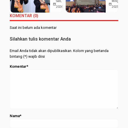
di Tengah
Gelar
Sab, 7 Feb
Ming, 2 Nov
UMKM
Wisuda
calendar_month
calendar_month
Organisasi,
Wisuda S
2026
2025
Merapat
Periode
Aji Raih
ke-98,
Februari
KOMENTAR (0)
Wisudawan
Kukuhkan
2026
Terbaik
515
Saat ini belum ada komentar
FEBI
Wisudawa
dari
Silahkan tulis komentar Anda
Berbagai
Jenjang
Email Anda tidak akan dipublikasikan. Kolom yang bertanda
bintang (*) wajib diisi
Komentar*
Nama*