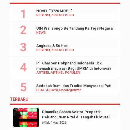
NOVEL “3726 MDPL”
RESENSI
RESENSI BUKU
UIN Walisongo Bertandang Ke Tiga Negara
NEWS
Angkasa & 56 Hari
RESENSI
RESENSI BUKU
PT Charoen Pokphand Indonesia Tbk.
menjadi inspirasi Bagi UMKM di Indonesia
ARTIKEL
ARTIKEL POPULER
Sedekah Bumi dan Tradisi Masyarakat Pati
ESAI BUDAYA
Uncategorized
TERBARU
Dinamika Saham Sektor Properti:
Peluang Cuan Ritel di Tengah Fluktuasi
Pasar Modal
calendar_month
Sel, 4 Agu 2026