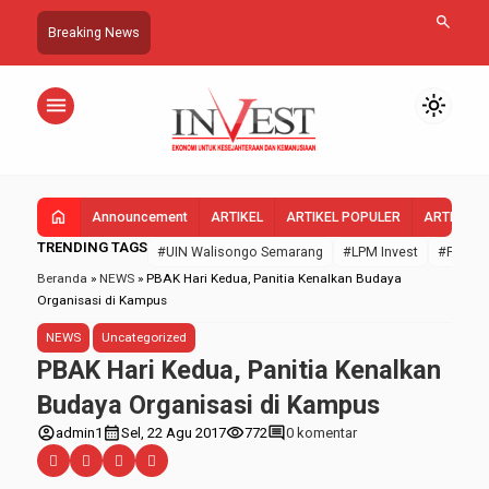
search
Breaking News
menu
light_mode
home
Announcement
ARTIKEL
ARTIKEL POPULER
ARTIKEL 
TRENDING TAGS
#UIN Walisongo Semarang
#LPM Invest
#FEBI U
Beranda
»
NEWS
»
PBAK Hari Kedua, Panitia Kenalkan Budaya
Organisasi di Kampus
NEWS
Uncategorized
PBAK Hari Kedua, Panitia Kenalkan
Budaya Organisasi di Kampus
account_circle
calendar_month
visibility
comment
admin1
Sel, 22 Agu 2017
772
0 komentar