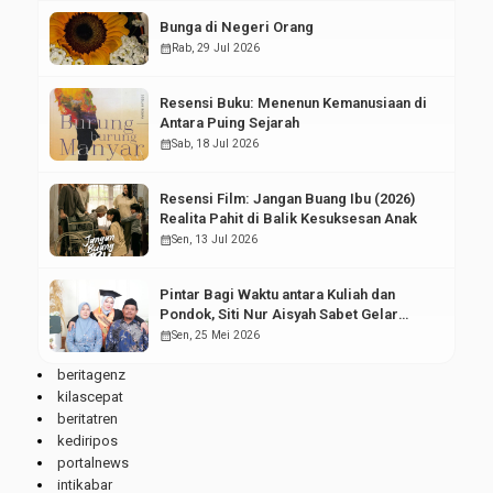
Bunga di Negeri Orang
calendar_month
Rab, 29 Jul 2026
Resensi Buku: Menenun Kemanusiaan di
Antara Puing Sejarah
calendar_month
Sab, 18 Jul 2026
Resensi Film: Jangan Buang Ibu (2026)
Realita Pahit di Balik Kesuksesan Anak
calendar_month
Sen, 13 Jul 2026
Pintar Bagi Waktu antara Kuliah dan
Pondok, Siti Nur Aisyah Sabet Gelar
Wisudawan Terbaik
calendar_month
Sen, 25 Mei 2026
beritagenz
kilascepat
beritatren
kediripos
portalnews
intikabar