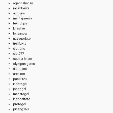
agendaharian
ranahberita
autoviral
mantapnews
teknotips
kilaslive
lensanow
nusaupdate
trenfakta
slot qris
slot777
scatter hitam
olympus gates
slot dana
area188
pasar123
indotogel
jonitogel
mariatogel
indosattoto
protogel
pinang168