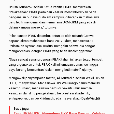
Chusni Mubarok selaku Ketua Panitia PBAK menyatakan,
“Pelaksanaan PBAK pada hari ke-II ini, menitikberatkan pada
pengenalan budaya di dalam kampus, diharapkan mahasiswa
baru lebih mengenal dan memahami UKM-UKM yang ada di
dalam kampus mereka,” tuturnya.
Pelaksanaan PBAK disambut antusias oleh seluruh Genwa,
sapaan akrab mahasiswa baru 2017. Dhea, mahasiswi S1
Perbankan Syariah asal Kudus, mengaku bahwa dia sangat
mengapresiasi dengan PBAK yang telah diselenggarakan.
“Saya sangat senang dengan PBAK tahun ini, akan tetapi tempat
yang digunakan untuk PBAK kali ini lumayan panas, sehingga
saya kurang konsentrasi dalam mengikuti materi,” ujarnya.
Mengawali penyampaian materi, Ali Murtadlo selaku Wakil Dekan
I FEBI, menyatakan Mahasiswa UIN Walisongo harus memiliki 5
kesempurnaan; mahasiswa berbudi pekerti luhur, memiliki
kesatuan dan ilmu pengetahuan, berprestasi akademik,
enterpreuner
, dan berkhidmad pada masyarakat. (Dyah/Via_[
i
]
)
Baca juga:
Expo UKM-UKK, Munculnya UKK Baru Sampai Keluhan