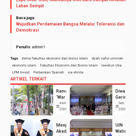
Lahan Sempit
Baca juga:
Wujudkan Perdamaian Bangsa Melalui Toleransi dan
Demokrasi
Penulis
: admin1
Tags
dema fakultas ekonomi dan bisnis islam
dyah naful ummah
ekonomi islam
Fakultas Ekonomi dan Bisnis Islam
Iswatun Ulia
LPM Invest
Perbankan Syariah
via elmila
ARTIKEL TERKAIT
Ramai
Diwarnai
‘War Takjil’
Gerimis,
di Sekitar
UIN
Kam, 19 Mar
Sab, 7 Feb
calendar_month
calendar_month
Kampus 3
Walisong
2026
2026
UIN
Luluskan
Walisongo:
1.277
Menjaga
UIN
Mahasiswa
Mahasisw
Akademik
Walisong
Hemat
pada