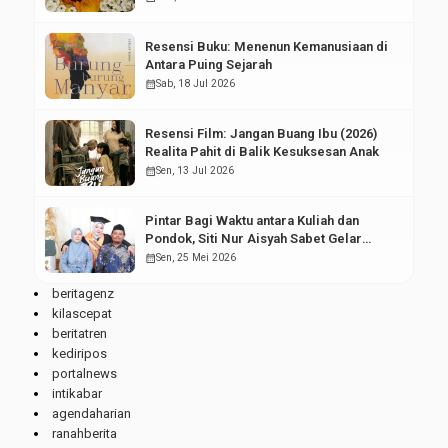
Resensi Buku: Menenun Kemanusiaan di
Antara Puing Sejarah
calendar_month
Sab, 18 Jul 2026
Resensi Film: Jangan Buang Ibu (2026)
Realita Pahit di Balik Kesuksesan Anak
calendar_month
Sen, 13 Jul 2026
Pintar Bagi Waktu antara Kuliah dan
Pondok, Siti Nur Aisyah Sabet Gelar
Wisudawan Terbaik
calendar_month
Sen, 25 Mei 2026
beritagenz
kilascepat
beritatren
kediripos
portalnews
intikabar
agendaharian
ranahberita