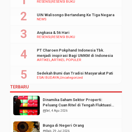
RESENSI
RESENSI BUKU
UIN Walisongo Bertandang Ke Tiga Negara
NEWS
Angkasa & 56 Hari
RESENSI
RESENSI BUKU
PT Charoen Pokphand Indonesia Tbk.
menjadi inspirasi Bagi UMKM di Indonesia
ARTIKEL
ARTIKEL POPULER
Sedekah Bumi dan Tradisi Masyarakat Pati
ESAI BUDAYA
Uncategorized
TERBARU
Dinamika Saham Sektor Properti:
Peluang Cuan Ritel di Tengah Fluktuasi
Pasar Modal
calendar_month
Sel, 4 Agu 2026
Bunga di Negeri Orang
calendar_month
Rab, 29 Jul 2026