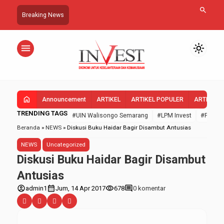
search
Breaking News
menu
light_mode
home
Announcement
ARTIKEL
ARTIKEL POPULER
ARTIKEL 
TRENDING TAGS
#UIN Walisongo Semarang
#LPM Invest
#FEBI U
Beranda
»
NEWS
»
Diskusi Buku Haidar Bagir Disambut Antusias
NEWS
Uncategorized
Diskusi Buku Haidar Bagir Disambut
Antusias
account_circle
calendar_month
visibility
comment
admin1
Jum, 14 Apr 2017
678
0 komentar