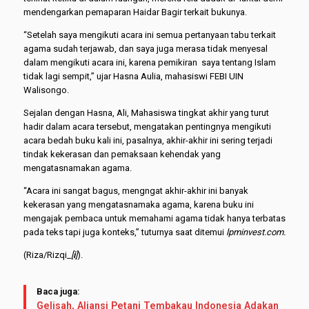
mendengarkan pemaparan Haidar Bagir terkait bukunya.
“Setelah saya mengikuti acara ini semua pertanyaan tabu terkait
agama sudah terjawab, dan saya juga merasa tidak menyesal
dalam mengikuti acara ini, karena pemikiran saya tentang Islam
tidak lagi sempit,” ujar Hasna Aulia, mahasiswi FEBI UIN
Walisongo.
Sejalan dengan Hasna, Ali, Mahasiswa tingkat akhir yang turut
hadir dalam acara tersebut, mengatakan pentingnya mengikuti
acara bedah buku kali ini, pasalnya, akhir-akhir ini sering terjadi
tindak kekerasan dan pemaksaan kehendak yang
mengatasnamakan agama.
“Acara ini sangat bagus, mengngat akhir-akhir ini banyak
kekerasan yang mengatasnamaka agama, karena buku ini
mengajak pembaca untuk memahami agama tidak hanya terbatas
pada teks tapi juga konteks,” tuturnya saat ditemui
lpminvest.com.
(Riza/Rizqi_
[
i
]
).
Baca juga:
Gelisah, Aliansi Petani Tembakau Indonesia Adakan