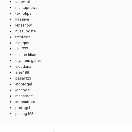
autoviral
mantapnews
teknotips
kilaslive
lensanow
nusaupdate
trenfakta
slot qris
slot777
scatter hitam
olympus gates
slot dana
area188
pasar123
indotogel
jonitogel
mariatogel
indosattoto
protogel
pinang168