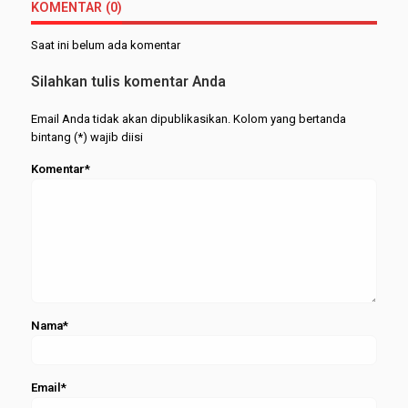
Februari
KOMENTAR (0)
Wisudawan
Kukuhkan
2026
Terbaik
515
Saat ini belum ada komentar
FEBI
Wisudawa
dari
Silahkan tulis komentar Anda
Berbagai
Jenjang
Email Anda tidak akan dipublikasikan. Kolom yang bertanda
bintang (*) wajib diisi
Komentar*
Nama*
Email*