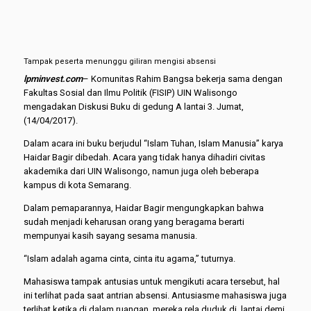
Tampak peserta menunggu giliran mengisi absensi
lpminvest.com
– Komunitas Rahim Bangsa bekerja sama dengan
Fakultas Sosial dan Ilmu Politik (FISIP) UIN Walisongo
mengadakan Diskusi Buku di gedung A lantai 3. Jumat,
(14/04/2017).
Dalam acara ini buku berjudul “Islam Tuhan, Islam Manusia” karya
Haidar Bagir dibedah. Acara yang tidak hanya dihadiri civitas
akademika dari UIN Walisongo, namun juga oleh beberapa
kampus di kota Semarang.
Dalam pemaparannya, Haidar Bagir mengungkapkan bahwa
sudah menjadi keharusan orang yang beragama berarti
mempunyai kasih sayang sesama manusia.
“Islam adalah agama cinta, cinta itu agama,” tuturnya.
Mahasiswa tampak antusias untuk mengikuti acara tersebut, hal
ini terlihat pada saat antrian absensi. Antusiasme mahasiswa juga
terlihat ketika di dalam ruangan, mereka rela duduk di lantai demi